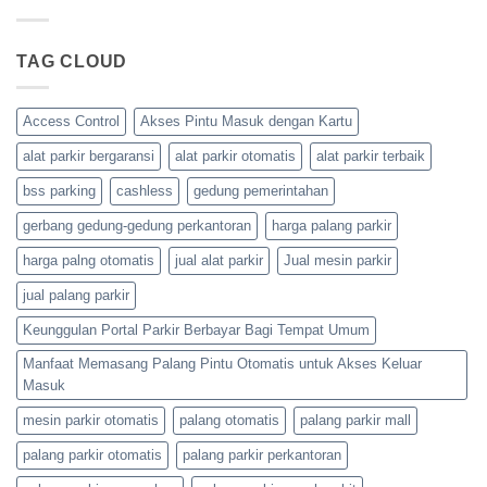
Palang
SELATAN
–
Parkir,
0821-
BSS
Portal
4405-
Parking
Parkir,
7125/
|
TAG CLOUD
dan
0813-
KABUPATEN
Barrier
4161-
SORONG
Gate
5165
0821-
–
4405-
BSS
Access Control
Akses Pintu Masuk dengan Kartu
7125/
Parking
0813-
|
4161-
alat parkir bergaransi
alat parkir otomatis
alat parkir terbaik
KABUPATEN
5165
RAJA
AMPAT
bss parking
cashless
gedung pemerintahan
0821-
4405-
gerbang gedung-gedung perkantoran
harga palang parkir
7125/
0813-
4161-
harga palng otomatis
jual alat parkir
Jual mesin parkir
5165
jual palang parkir
Keunggulan Portal Parkir Berbayar Bagi Tempat Umum
Manfaat Memasang Palang Pintu Otomatis untuk Akses Keluar
Masuk
mesin parkir otomatis
palang otomatis
palang parkir mall
palang parkir otomatis
palang parkir perkantoran