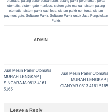
otomatis
,
palang parkir perkantoran
,
palang parkir perumahan
,
portal
otomatis
,
sistem gate manless
,
sistem gate manual
,
sistem palang
otomatis
,
sistem parkir cashless
,
sistem parkir non tunai
,
sistem
payment gate
,
Software Parkir
,
Software Parkir untuk Jasa Pengelolaan
Parkir
.
ADMIN
Jual Mesin Parkir Otomatis
Jual Mesin Parkir Otomatis
MURAH LENGKAP |
MURAH LENGKAP |
SINGARAJA 0813 4161
GIANYAR 0813 4161 5165
5165
Leave a Reply