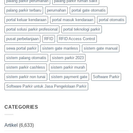
palang parkir perumahan
palang parkir rumah sakit
palang parkir terbaru
perumahan
portal gate otomatis
portal keluar kendaraan
portal masuk kendaraan
portal otomatis
portal solusi parkir profesional
portal teknologi parkir
pusat perbelanjaan
RFID
RFID Access Control
sewa portal parkir
sistem gate manless
sistem gate manual
sistem palang otomatis
sistem parkir 2023
sistem parkir cashless
sistem parkir murah
sistem parkir non tunai
sistem payment gate
Software Parkir
Software Parkir untuk Jasa Pengelolaan Parkir
CATEGORIES
Artikel
(6,633)