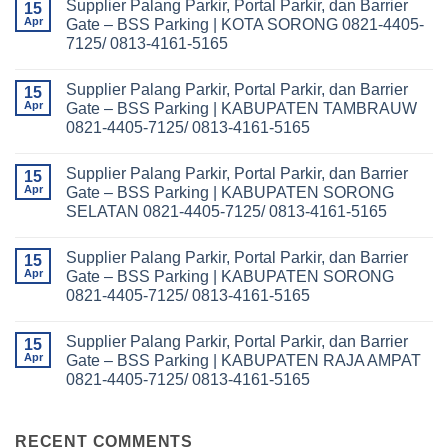
Supplier Palang Parkir, Portal Parkir, dan Barrier
15
Apr
Gate – BSS Parking | KOTA SORONG 0821-4405-
7125/ 0813-4161-5165
No
Comments
Supplier Palang Parkir, Portal Parkir, dan Barrier
on
15
Supplier
Apr
Gate – BSS Parking | KABUPATEN TAMBRAUW
Palang
0821-4405-7125/ 0813-4161-5165
Parkir,
Portal
No
Parkir,
Comments
dan
Supplier Palang Parkir, Portal Parkir, dan Barrier
on
15
Barrier
Supplier
Apr
Gate – BSS Parking | KABUPATEN SORONG
Gate
Palang
–
SELATAN 0821-4405-7125/ 0813-4161-5165
Parkir,
BSS
Portal
Parking
No
Parkir,
|
Comments
dan
Supplier Palang Parkir, Portal Parkir, dan Barrier
on
15
KOTA
Barrier
Supplier
SORONG
Apr
Gate – BSS Parking | KABUPATEN SORONG
Gate
Palang
0821-
–
0821-4405-7125/ 0813-4161-5165
Parkir,
4405-
BSS
Portal
7125/
Parking
No
Parkir,
0813-
|
Comments
dan
4161-
Supplier Palang Parkir, Portal Parkir, dan Barrier
on
15
KABUPATEN
Barrier
5165
Supplier
TAMBRAUW
Apr
Gate – BSS Parking | KABUPATEN RAJA AMPAT
Gate
Palang
0821-
–
0821-4405-7125/ 0813-4161-5165
Parkir,
4405-
BSS
Portal
7125/
Parking
No
Parkir,
0813-
|
Comments
dan
4161-
on
KABUPATEN
Barrier
5165
Supplier
RECENT COMMENTS
SORONG
Gate