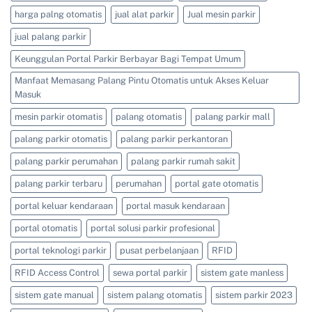
0813-
4161-
harga palng otomatis
jual alat parkir
Jual mesin parkir
5165
jual palang parkir
Keunggulan Portal Parkir Berbayar Bagi Tempat Umum
Manfaat Memasang Palang Pintu Otomatis untuk Akses Keluar
Masuk
mesin parkir otomatis
palang otomatis
palang parkir mall
palang parkir otomatis
palang parkir perkantoran
palang parkir perumahan
palang parkir rumah sakit
palang parkir terbaru
perumahan
portal gate otomatis
portal keluar kendaraan
portal masuk kendaraan
portal otomatis
portal solusi parkir profesional
portal teknologi parkir
pusat perbelanjaan
RFID
RFID Access Control
sewa portal parkir
sistem gate manless
sistem gate manual
sistem palang otomatis
sistem parkir 2023