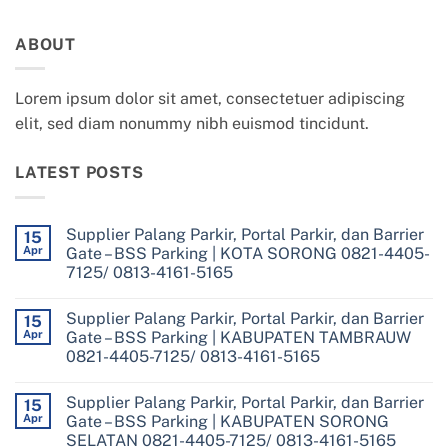
ABOUT
Lorem ipsum dolor sit amet, consectetuer adipiscing
elit, sed diam nonummy nibh euismod tincidunt.
LATEST POSTS
Supplier Palang Parkir, Portal Parkir, dan Barrier
15
Apr
Gate – BSS Parking | KOTA SORONG 0821-4405-
7125/ 0813-4161-5165
No
Comments
Supplier Palang Parkir, Portal Parkir, dan Barrier
on
15
Supplier
Apr
Gate – BSS Parking | KABUPATEN TAMBRAUW
Palang
0821-4405-7125/ 0813-4161-5165
Parkir,
Portal
No
Parkir,
Comments
dan
Supplier Palang Parkir, Portal Parkir, dan Barrier
on
15
Barrier
Supplier
Apr
Gate – BSS Parking | KABUPATEN SORONG
Gate
Palang
–
SELATAN 0821-4405-7125/ 0813-4161-5165
Parkir,
BSS