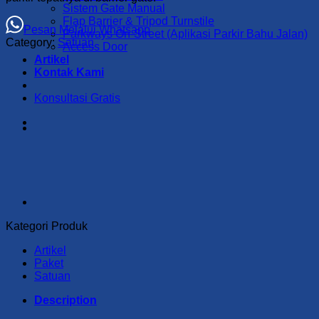
Sistem Gate Manual
Flap Barrier & Tripod Turnstile
Pesan Melalui Whatsapp
Parkways On-Street (Aplikasi Parkir Bahu Jalan)
Category:
Satuan
Access Door
Artikel
Kontak Kami
Konsultasi Gratis
Kategori Produk
Artikel
Paket
Satuan
Description