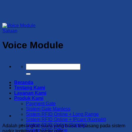
Skip
to
content
Satuan
Voice Module
Search
for:
Beranda
Tentang Kami
Layanan Kami
Produk Kami
Payment Gate
Sistem Gate Manless
Sistem RFID Online + Long Range
Sistem RFID Online + IPcam (Komplit)
Sistem RFID Online (Simple)
Adalah perangkat suara yang biasa terpasang pada sistem
Sistem RFID Offline
parkir tepatnya di barrier gate.