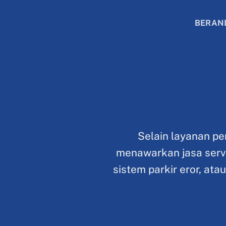
Skip
to
BERAN
content
Selain layanan pe
menawarkan jasa serv
sistem parkir eror, at