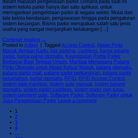
dalam masalah pengelolaan parkir. Dimana pada saat ini
sistem kelola parkir hanya dari satu aplikasi, untuk
meringankan pengelolaan parkir di segala sektor. Mulai dari
tata kelola kendaraan, pengawasan hingga pada pengaturan
sistem keuangan. Bisnis parkir merupakan salah satu jenis
usaha yang sangat menjanjikan belakangan […]
Continue reading
→
Posted in
Artikel
|
Tagged
Access Control
,
Akses Pintu
Masuk dengan Kartu
,
bss parking
,
cashless
,
harga palang
parkir
,
harga palng otomatis
,
Keunggulan Portal Parkir
Berbayar Bagi Tempat Umum
,
Manfaat Memasang Palang
Pintu Otomatis untuk Akses Keluar Masuk
,
palang otomatis
,
palang parkir mall
,
palang parkir perkantoran
,
palang parkir
perumahan
,
portal otomatis
,
RFID
,
RFID Access Control
,
sistem gate manless
,
sistem gate manual
,
sistem palang
otomatis
,
sistem parkir cashless
,
sistem parkir non tunai
,
sistem payment gate
,
Software Parkir
,
Software Parkir untuk
Jasa Pengelolaan Parkir
Leave a comment
1
2
3
4
…