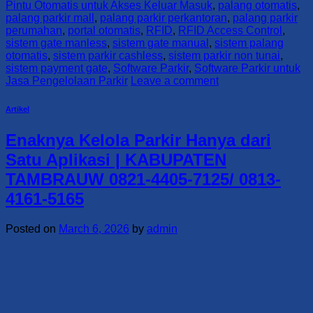
Pintu Otomatis untuk Akses Keluar Masuk
,
palang otomatis
,
palang parkir mall
,
palang parkir perkantoran
,
palang parkir
perumahan
,
portal otomatis
,
RFID
,
RFID Access Control
,
sistem gate manless
,
sistem gate manual
,
sistem palang
otomatis
,
sistem parkir cashless
,
sistem parkir non tunai
,
sistem payment gate
,
Software Parkir
,
Software Parkir untuk
Jasa Pengelolaan Parkir
Leave a comment
Artikel
Enaknya Kelola Parkir Hanya dari
Satu Aplikasi | KABUPATEN
TAMBRAUW 0821-4405-7125/ 0813-
4161-5165
Posted on
March 6, 2026
by
admin