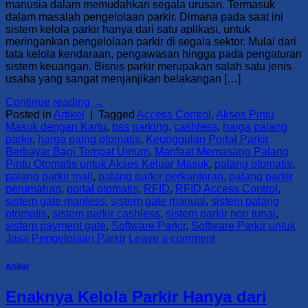
manusia dalam memudahkan segala urusan. Termasuk
dalam masalah pengelolaan parkir. Dimana pada saat ini
sistem kelola parkir hanya dari satu aplikasi, untuk
meringankan pengelolaan parkir di segala sektor. Mulai dari
tata kelola kendaraan, pengawasan hingga pada pengaturan
sistem keuangan. Bisnis parkir merupakan salah satu jenis
usaha yang sangat menjanjikan belakangan […]
Continue reading
→
Posted in
Artikel
|
Tagged
Access Control
,
Akses Pintu
Masuk dengan Kartu
,
bss parking
,
cashless
,
harga palang
parkir
,
harga palng otomatis
,
Keunggulan Portal Parkir
Berbayar Bagi Tempat Umum
,
Manfaat Memasang Palang
Pintu Otomatis untuk Akses Keluar Masuk
,
palang otomatis
,
palang parkir mall
,
palang parkir perkantoran
,
palang parkir
perumahan
,
portal otomatis
,
RFID
,
RFID Access Control
,
sistem gate manless
,
sistem gate manual
,
sistem palang
otomatis
,
sistem parkir cashless
,
sistem parkir non tunai
,
sistem payment gate
,
Software Parkir
,
Software Parkir untuk
Jasa Pengelolaan Parkir
Leave a comment
Artikel
Enaknya Kelola Parkir Hanya dari