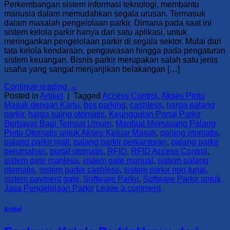
Perkembangan sistem informasi teknologi, membantu
manusia dalam memudahkan segala urusan. Termasuk
dalam masalah pengelolaan parkir. Dimana pada saat ini
sistem kelola parkir hanya dari satu aplikasi, untuk
meringankan pengelolaan parkir di segala sektor. Mulai dari
tata kelola kendaraan, pengawasan hingga pada pengaturan
sistem keuangan. Bisnis parkir merupakan salah satu jenis
usaha yang sangat menjanjikan belakangan […]
Continue reading
→
Posted in
Artikel
|
Tagged
Access Control
,
Akses Pintu
Masuk dengan Kartu
,
bss parking
,
cashless
,
harga palang
parkir
,
harga palng otomatis
,
Keunggulan Portal Parkir
Berbayar Bagi Tempat Umum
,
Manfaat Memasang Palang
Pintu Otomatis untuk Akses Keluar Masuk
,
palang otomatis
,
palang parkir mall
,
palang parkir perkantoran
,
palang parkir
perumahan
,
portal otomatis
,
RFID
,
RFID Access Control
,
sistem gate manless
,
sistem gate manual
,
sistem palang
otomatis
,
sistem parkir cashless
,
sistem parkir non tunai
,
sistem payment gate
,
Software Parkir
,
Software Parkir untuk
Jasa Pengelolaan Parkir
Leave a comment
Artikel