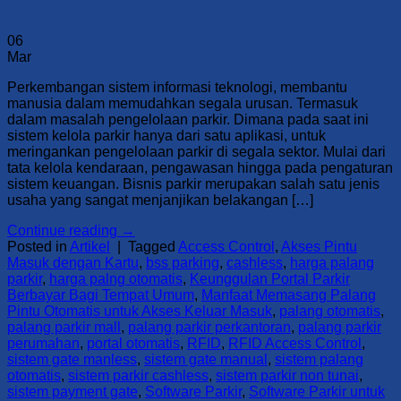
06
Mar
Perkembangan sistem informasi teknologi, membantu
manusia dalam memudahkan segala urusan. Termasuk
dalam masalah pengelolaan parkir. Dimana pada saat ini
sistem kelola parkir hanya dari satu aplikasi, untuk
meringankan pengelolaan parkir di segala sektor. Mulai dari
tata kelola kendaraan, pengawasan hingga pada pengaturan
sistem keuangan. Bisnis parkir merupakan salah satu jenis
usaha yang sangat menjanjikan belakangan […]
Continue reading
→
Posted in
Artikel
|
Tagged
Access Control
,
Akses Pintu
Masuk dengan Kartu
,
bss parking
,
cashless
,
harga palang
parkir
,
harga palng otomatis
,
Keunggulan Portal Parkir
Berbayar Bagi Tempat Umum
,
Manfaat Memasang Palang
Pintu Otomatis untuk Akses Keluar Masuk
,
palang otomatis
,
palang parkir mall
,
palang parkir perkantoran
,
palang parkir
perumahan
,
portal otomatis
,
RFID
,
RFID Access Control
,
sistem gate manless
,
sistem gate manual
,
sistem palang
otomatis
,
sistem parkir cashless
,
sistem parkir non tunai
,
sistem payment gate
,
Software Parkir
,
Software Parkir untuk