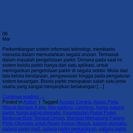
06
Mar
Perkembangan sistem informasi teknologi, membantu
manusia dalam memudahkan segala urusan. Termasuk
dalam masalah pengelolaan parkir. Dimana pada saat ini
sistem kelola parkir hanya dari satu aplikasi, untuk
meringankan pengelolaan parkir di segala sektor. Mulai dari
tata kelola kendaraan, pengawasan hingga pada pengaturan
sistem keuangan. Bisnis parkir merupakan salah satu jenis
usaha yang sangat menjanjikan belakangan […]
Continue reading
→
Posted in
Artikel
|
Tagged
Access Control
,
Akses Pintu
Masuk dengan Kartu
,
bss parking
,
cashless
,
harga palang
parkir
,
harga palng otomatis
,
Keunggulan Portal Parkir
Berbayar Bagi Tempat Umum
,
Manfaat Memasang Palang
Pintu Otomatis untuk Akses Keluar Masuk
,
palang otomatis
,
palang parkir mall
,
palang parkir perkantoran
,
palang parkir