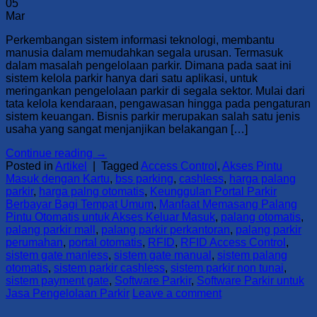
05
Mar
Perkembangan sistem informasi teknologi, membantu
manusia dalam memudahkan segala urusan. Termasuk
dalam masalah pengelolaan parkir. Dimana pada saat ini
sistem kelola parkir hanya dari satu aplikasi, untuk
meringankan pengelolaan parkir di segala sektor. Mulai dari
tata kelola kendaraan, pengawasan hingga pada pengaturan
sistem keuangan. Bisnis parkir merupakan salah satu jenis
usaha yang sangat menjanjikan belakangan […]
Continue reading
→
Posted in
Artikel
|
Tagged
Access Control
,
Akses Pintu
Masuk dengan Kartu
,
bss parking
,
cashless
,
harga palang
parkir
,
harga palng otomatis
,
Keunggulan Portal Parkir
Berbayar Bagi Tempat Umum
,
Manfaat Memasang Palang
Pintu Otomatis untuk Akses Keluar Masuk
,
palang otomatis
,
palang parkir mall
,
palang parkir perkantoran
,
palang parkir
perumahan
,
portal otomatis
,
RFID
,
RFID Access Control
,
sistem gate manless
,
sistem gate manual
,
sistem palang
otomatis
,
sistem parkir cashless
,
sistem parkir non tunai
,
sistem payment gate
,
Software Parkir
,
Software Parkir untuk
Jasa Pengelolaan Parkir
Leave a comment