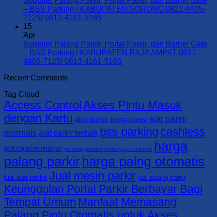
Supplier Palang Parkir, Portal Parkir, dan Barrier Gate
|
Barrier
Palang
– BSS Parking | KABUPATEN SORONG 0821-4405-
KOTA
Gate
Parkir,
No
7125/ 0813-4161-5165
SORONG
–
Portal
Comments
15
0821-
on
BSS
Parkir,
Apr
4405-
Supplier
Parking
dan
Supplier Palang Parkir, Portal Parkir, dan Barrier Gate
7125/
Palang
|
Barrier
– BSS Parking | KABUPATEN RAJA AMPAT 0821-
0813-
Parkir,
KABUPATEN
Gate
No
4405-7125/ 0813-4161-5165
4161-
Portal
TAMBRAUW
–
Comments
Recent Comments
5165
Parkir,
0821-
on
BSS
dan
4405-
Supplier
Parking
Tag Cloud
Barrier
7125/
Palang
|
Access Control
Akses Pintu Masuk
Gate
0813-
Parkir,
KABUPATEN
–
4161-
Portal
SORONG
dengan Kartu
alat parkir
alat parkir bergaransi
BSS
5165
Parkir,
SELATAN
bss parking
cashless
Parking
dan
0821-
otomatis
alat parkir terbaik
|
Barrier
4405-
harga
KABUPATEN
Gate
7125/
gedung pemerintahan
gerbang gedung-gedung perkantoran
SORONG
–
0813-
palang parkir
harga palng otomatis
0821-
BSS
4161-
Jual mesin parkir
4405-
Parking
5165
jual alat parkir
jual palang parkir
7125/
|
Keunggulan Portal Parkir Berbayar Bagi
0813-
KABUPATEN
Tempat Umum
Manfaat Memasang
4161-
RAJA
5165
AMPAT
Palang Pintu Otomatis untuk Akses