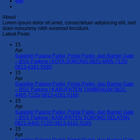
466
About
Lorem ipsum dolor sit amet, consectetuer adipiscing elit, sed
diam nonummy nibh euismod tincidunt.
Latest Posts
15
Apr
Supplier Palang Parkir, Portal Parkir, dan Barrier Gate
– BSS Parking | KOTA SORONG 0821-4405-7125/
No
0813-4161-5165
Comments
15
on
Apr
Supplier
Supplier Palang Parkir, Portal Parkir, dan Barrier Gate
Palang
– BSS Parking | KABUPATEN TAMBRAUW 0821-
Parkir,
No
4405-7125/ 0813-4161-5165
Portal
Comments
15
Parkir,
on
Apr
dan
Supplier
Supplier Palang Parkir, Portal Parkir, dan Barrier Gate
Barrier
Palang
– BSS Parking | KABUPATEN SORONG SELATAN
Gate
Parkir,
No
0821-4405-7125/ 0813-4161-5165
–
Portal
Comments
15
BSS
Parkir,
on
Apr
Parking
dan
Supplier