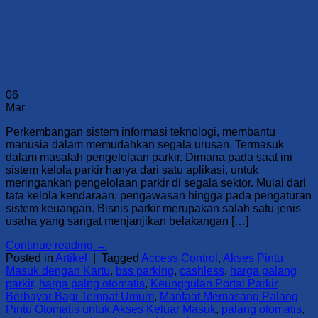
06
Mar
Perkembangan sistem informasi teknologi, membantu
manusia dalam memudahkan segala urusan. Termasuk
dalam masalah pengelolaan parkir. Dimana pada saat ini
sistem kelola parkir hanya dari satu aplikasi, untuk
meringankan pengelolaan parkir di segala sektor. Mulai dari
tata kelola kendaraan, pengawasan hingga pada pengaturan
sistem keuangan. Bisnis parkir merupakan salah satu jenis
usaha yang sangat menjanjikan belakangan […]
Continue reading
→
Posted in
Artikel
|
Tagged
Access Control
,
Akses Pintu
Masuk dengan Kartu
,
bss parking
,
cashless
,
harga palang
parkir
,
harga palng otomatis
,
Keunggulan Portal Parkir
Berbayar Bagi Tempat Umum
,
Manfaat Memasang Palang
Pintu Otomatis untuk Akses Keluar Masuk
,
palang otomatis
,