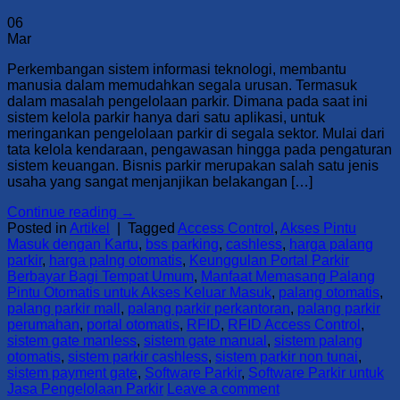
06
Mar
Perkembangan sistem informasi teknologi, membantu
manusia dalam memudahkan segala urusan. Termasuk
dalam masalah pengelolaan parkir. Dimana pada saat ini
sistem kelola parkir hanya dari satu aplikasi, untuk
meringankan pengelolaan parkir di segala sektor. Mulai dari
tata kelola kendaraan, pengawasan hingga pada pengaturan
sistem keuangan. Bisnis parkir merupakan salah satu jenis
usaha yang sangat menjanjikan belakangan […]
Continue reading
→
Posted in
Artikel
|
Tagged
Access Control
,
Akses Pintu
Masuk dengan Kartu
,
bss parking
,
cashless
,
harga palang
parkir
,
harga palng otomatis
,
Keunggulan Portal Parkir
Berbayar Bagi Tempat Umum
,
Manfaat Memasang Palang
Pintu Otomatis untuk Akses Keluar Masuk
,
palang otomatis
,
palang parkir mall
,
palang parkir perkantoran
,
palang parkir
perumahan
,
portal otomatis
,
RFID
,
RFID Access Control
,
sistem gate manless
,
sistem gate manual
,
sistem palang
otomatis
,
sistem parkir cashless
,
sistem parkir non tunai
,
sistem payment gate
,
Software Parkir
,
Software Parkir untuk
Jasa Pengelolaan Parkir
Leave a comment