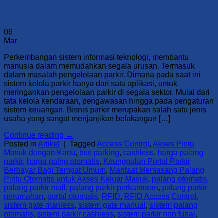
06
Mar
Perkembangan sistem informasi teknologi, membantu
manusia dalam memudahkan segala urusan. Termasuk
dalam masalah pengelolaan parkir. Dimana pada saat ini
sistem kelola parkir hanya dari satu aplikasi, untuk
meringankan pengelolaan parkir di segala sektor. Mulai dari
tata kelola kendaraan, pengawasan hingga pada pengaturan
sistem keuangan. Bisnis parkir merupakan salah satu jenis
usaha yang sangat menjanjikan belakangan […]
Continue reading
→
Posted in
Artikel
|
Tagged
Access Control
,
Akses Pintu
Masuk dengan Kartu
,
bss parking
,
cashless
,
harga palang
parkir
,
harga palng otomatis
,
Keunggulan Portal Parkir
Berbayar Bagi Tempat Umum
,
Manfaat Memasang Palang
Pintu Otomatis untuk Akses Keluar Masuk
,
palang otomatis
,
palang parkir mall
,
palang parkir perkantoran
,
palang parkir
perumahan
,
portal otomatis
,
RFID
,
RFID Access Control
,
sistem gate manless
,
sistem gate manual
,
sistem palang
otomatis
,
sistem parkir cashless
,
sistem parkir non tunai
,