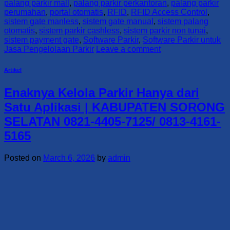
palang parkir mall
,
palang parkir perkantoran
,
palang parkir
perumahan
,
portal otomatis
,
RFID
,
RFID Access Control
,
sistem gate manless
,
sistem gate manual
,
sistem palang
otomatis
,
sistem parkir cashless
,
sistem parkir non tunai
,
sistem payment gate
,
Software Parkir
,
Software Parkir untuk
Jasa Pengelolaan Parkir
Leave a comment
Artikel
Enaknya Kelola Parkir Hanya dari
Satu Aplikasi | KABUPATEN SORONG
SELATAN 0821-4405-7125/ 0813-4161-
5165
Posted on
March 6, 2026
by
admin