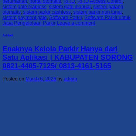
perumahan
,
portal otomatis
,
RFID
,
RFID Access Control
,
sistem gate manless
,
sistem gate manual
,
sistem palang
otomatis
,
sistem parkir cashless
,
sistem parkir non tunai
,
sistem payment gate
,
Software Parkir
,
Software Parkir untuk
Jasa Pengelolaan Parkir
Leave a comment
Artikel
Enaknya Kelola Parkir Hanya dari
Satu Aplikasi | KABUPATEN SORONG
0821-4405-7125/ 0813-4161-5165
Posted on
March 6, 2026
by
admin