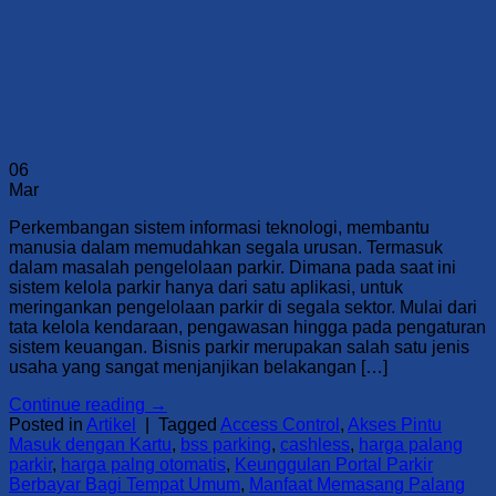
06
Mar
Perkembangan sistem informasi teknologi, membantu
manusia dalam memudahkan segala urusan. Termasuk
dalam masalah pengelolaan parkir. Dimana pada saat ini
sistem kelola parkir hanya dari satu aplikasi, untuk
meringankan pengelolaan parkir di segala sektor. Mulai dari
tata kelola kendaraan, pengawasan hingga pada pengaturan
sistem keuangan. Bisnis parkir merupakan salah satu jenis
usaha yang sangat menjanjikan belakangan […]
Continue reading
→
Posted in
Artikel
|
Tagged
Access Control
,
Akses Pintu
Masuk dengan Kartu
,
bss parking
,
cashless
,
harga palang
parkir
,
harga palng otomatis
,
Keunggulan Portal Parkir
Berbayar Bagi Tempat Umum
,
Manfaat Memasang Palang