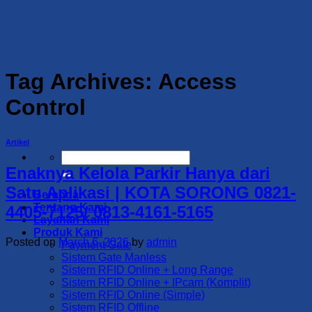
Skip
to
content
Tag Archives:
Access
Control
Artikel
Search
for:
Enaknya Kelola Parkir Hanya dari
Satu Aplikasi | KOTA SORONG 0821-
Beranda
Tentang Kami
4405-7125/ 0813-4161-5165
Layanan Kami
Produk Kami
Posted on
March 6, 2026
by
admin
Payment Gate
Sistem Gate Manless
Sistem RFID Online + Long Range
Sistem RFID Online + IPcam (Komplit)
Sistem RFID Online (Simple)
Sistem RFID Offline