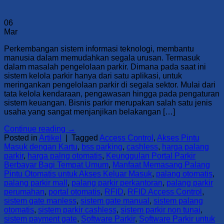
06
Mar
Perkembangan sistem informasi teknologi, membantu
manusia dalam memudahkan segala urusan. Termasuk
dalam masalah pengelolaan parkir. Dimana pada saat ini
sistem kelola parkir hanya dari satu aplikasi, untuk
meringankan pengelolaan parkir di segala sektor. Mulai dari
tata kelola kendaraan, pengawasan hingga pada pengaturan
sistem keuangan. Bisnis parkir merupakan salah satu jenis
usaha yang sangat menjanjikan belakangan […]
Continue reading
→
Posted in
Artikel
|
Tagged
Access Control
,
Akses Pintu
Masuk dengan Kartu
,
bss parking
,
cashless
,
harga palang
parkir
,
harga palng otomatis
,
Keunggulan Portal Parkir
Berbayar Bagi Tempat Umum
,
Manfaat Memasang Palang
Pintu Otomatis untuk Akses Keluar Masuk
,
palang otomatis
,
palang parkir mall
,
palang parkir perkantoran
,
palang parkir
perumahan
,
portal otomatis
,
RFID
,
RFID Access Control
,
sistem gate manless
,
sistem gate manual
,
sistem palang
otomatis
,
sistem parkir cashless
,
sistem parkir non tunai
,
sistem payment gate
,
Software Parkir
,
Software Parkir untuk