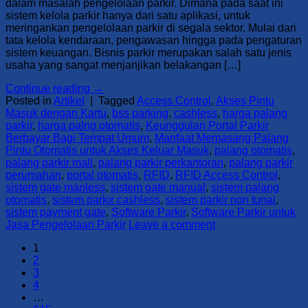
dalam masalah pengelolaan parkir. Dimana pada saat ini
sistem kelola parkir hanya dari satu aplikasi, untuk
meringankan pengelolaan parkir di segala sektor. Mulai dari
tata kelola kendaraan, pengawasan hingga pada pengaturan
sistem keuangan. Bisnis parkir merupakan salah satu jenis
usaha yang sangat menjanjikan belakangan […]
Continue reading
→
Posted in
Artikel
|
Tagged
Access Control
,
Akses Pintu
Masuk dengan Kartu
,
bss parking
,
cashless
,
harga palang
parkir
,
harga palng otomatis
,
Keunggulan Portal Parkir
Berbayar Bagi Tempat Umum
,
Manfaat Memasang Palang
Pintu Otomatis untuk Akses Keluar Masuk
,
palang otomatis
,
palang parkir mall
,
palang parkir perkantoran
,
palang parkir
perumahan
,
portal otomatis
,
RFID
,
RFID Access Control
,
sistem gate manless
,
sistem gate manual
,
sistem palang
otomatis
,
sistem parkir cashless
,
sistem parkir non tunai
,
sistem payment gate
,
Software Parkir
,
Software Parkir untuk
Jasa Pengelolaan Parkir
Leave a comment
1
2
3
4
…