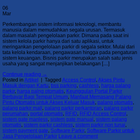
06
Mar
Perkembangan sistem informasi teknologi, membantu
manusia dalam memudahkan segala urusan. Termasuk
dalam masalah pengelolaan parkir. Dimana pada saat ini
sistem kelola parkir hanya dari satu aplikasi, untuk
meringankan pengelolaan parkir di segala sektor. Mulai dari
tata kelola kendaraan, pengawasan hingga pada pengaturan
sistem keuangan. Bisnis parkir merupakan salah satu jenis
usaha yang sangat menjanjikan belakangan […]
Continue reading
→
Posted in
Artikel
|
Tagged
Access Control
,
Akses Pintu
Masuk dengan Kartu
,
bss parking
,
cashless
,
harga palang
parkir
,
harga palng otomatis
,
Keunggulan Portal Parkir
Berbayar Bagi Tempat Umum
,
Manfaat Memasang Palang
Pintu Otomatis untuk Akses Keluar Masuk
,
palang otomatis
,
palang parkir mall
,
palang parkir perkantoran
,
palang parkir
perumahan
,
portal otomatis
,
RFID
,
RFID Access Control
,
sistem gate manless
,
sistem gate manual
,
sistem palang
otomatis
,
sistem parkir cashless
,
sistem parkir non tunai
,
sistem payment gate
,
Software Parkir
,
Software Parkir untuk
Jasa Pengelolaan Parkir
Leave a comment