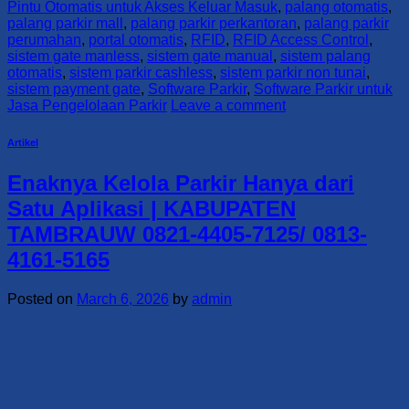
Pintu Otomatis untuk Akses Keluar Masuk
,
palang otomatis
,
palang parkir mall
,
palang parkir perkantoran
,
palang parkir
perumahan
,
portal otomatis
,
RFID
,
RFID Access Control
,
sistem gate manless
,
sistem gate manual
,
sistem palang
otomatis
,
sistem parkir cashless
,
sistem parkir non tunai
,
sistem payment gate
,
Software Parkir
,
Software Parkir untuk
Jasa Pengelolaan Parkir
Leave a comment
Artikel
Enaknya Kelola Parkir Hanya dari
Satu Aplikasi | KABUPATEN
TAMBRAUW 0821-4405-7125/ 0813-
4161-5165
Posted on
March 6, 2026
by
admin