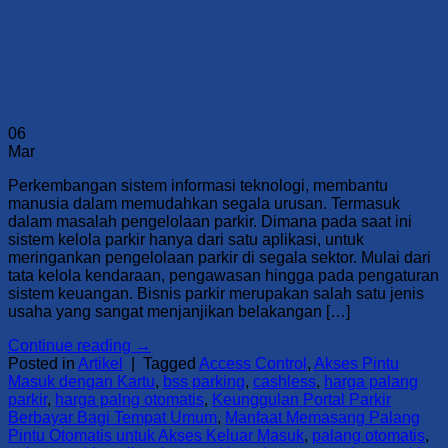
06
Mar
Perkembangan sistem informasi teknologi, membantu
manusia dalam memudahkan segala urusan. Termasuk
dalam masalah pengelolaan parkir. Dimana pada saat ini
sistem kelola parkir hanya dari satu aplikasi, untuk
meringankan pengelolaan parkir di segala sektor. Mulai dari
tata kelola kendaraan, pengawasan hingga pada pengaturan
sistem keuangan. Bisnis parkir merupakan salah satu jenis
usaha yang sangat menjanjikan belakangan […]
Continue reading
→
Posted in
Artikel
|
Tagged
Access Control
,
Akses Pintu
Masuk dengan Kartu
,
bss parking
,
cashless
,
harga palang
parkir
,
harga palng otomatis
,
Keunggulan Portal Parkir
Berbayar Bagi Tempat Umum
,
Manfaat Memasang Palang
Pintu Otomatis untuk Akses Keluar Masuk
,
palang otomatis
,