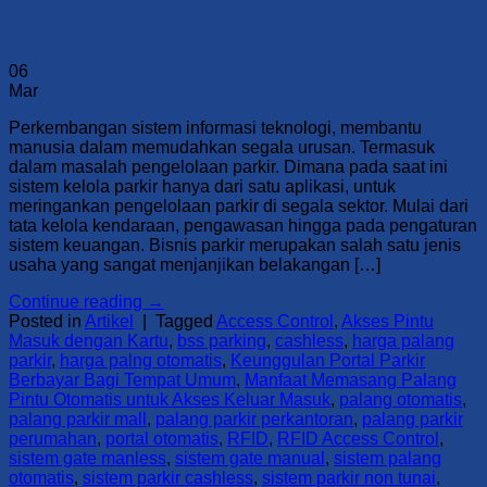
06
Mar
Perkembangan sistem informasi teknologi, membantu
manusia dalam memudahkan segala urusan. Termasuk
dalam masalah pengelolaan parkir. Dimana pada saat ini
sistem kelola parkir hanya dari satu aplikasi, untuk
meringankan pengelolaan parkir di segala sektor. Mulai dari
tata kelola kendaraan, pengawasan hingga pada pengaturan
sistem keuangan. Bisnis parkir merupakan salah satu jenis
usaha yang sangat menjanjikan belakangan […]
Continue reading
→
Posted in
Artikel
|
Tagged
Access Control
,
Akses Pintu
Masuk dengan Kartu
,
bss parking
,
cashless
,
harga palang
parkir
,
harga palng otomatis
,
Keunggulan Portal Parkir
Berbayar Bagi Tempat Umum
,
Manfaat Memasang Palang
Pintu Otomatis untuk Akses Keluar Masuk
,
palang otomatis
,
palang parkir mall
,
palang parkir perkantoran
,
palang parkir
perumahan
,
portal otomatis
,
RFID
,
RFID Access Control
,
sistem gate manless
,
sistem gate manual
,
sistem palang
otomatis
,
sistem parkir cashless
,
sistem parkir non tunai
,