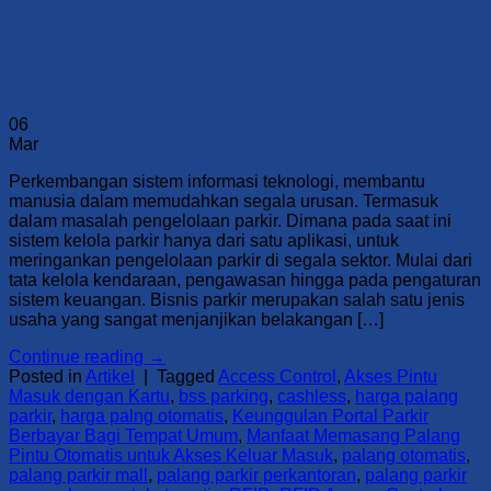
06
Mar
Perkembangan sistem informasi teknologi, membantu
manusia dalam memudahkan segala urusan. Termasuk
dalam masalah pengelolaan parkir. Dimana pada saat ini
sistem kelola parkir hanya dari satu aplikasi, untuk
meringankan pengelolaan parkir di segala sektor. Mulai dari
tata kelola kendaraan, pengawasan hingga pada pengaturan
sistem keuangan. Bisnis parkir merupakan salah satu jenis
usaha yang sangat menjanjikan belakangan […]
Continue reading
→
Posted in
Artikel
|
Tagged
Access Control
,
Akses Pintu
Masuk dengan Kartu
,
bss parking
,
cashless
,
harga palang
parkir
,
harga palng otomatis
,
Keunggulan Portal Parkir
Berbayar Bagi Tempat Umum
,
Manfaat Memasang Palang
Pintu Otomatis untuk Akses Keluar Masuk
,
palang otomatis
,
palang parkir mall
,
palang parkir perkantoran
,
palang parkir