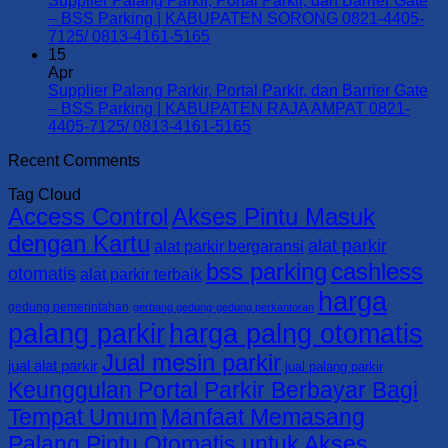
Supplier Palang Parkir, Portal Parkir, dan Barrier Gate
|
Barrier
Palang
– BSS Parking | KABUPATEN SORONG 0821-4405-
KOTA
Gate
Parkir,
No
7125/ 0813-4161-5165
SORONG
–
Portal
Comments
15
0821-
on
BSS
Parkir,
Apr
4405-
Supplier
Parking
dan
Supplier Palang Parkir, Portal Parkir, dan Barrier Gate
7125/
Palang
|
Barrier
– BSS Parking | KABUPATEN RAJA AMPAT 0821-
0813-
Parkir,
KABUPATEN
Gate
No
4405-7125/ 0813-4161-5165
4161-
Portal
TAMBRAUW
–
Comments
Recent Comments
5165
Parkir,
0821-
on
BSS
dan
4405-
Supplier
Parking
Tag Cloud
Barrier
7125/
Palang
|
Access Control
Akses Pintu Masuk
Gate
0813-
Parkir,
KABUPATEN
–
4161-
Portal
SORONG
dengan Kartu
alat parkir
alat parkir bergaransi
BSS
5165
Parkir,
SELATAN
bss parking
cashless
Parking
dan
0821-
otomatis
alat parkir terbaik
|
Barrier
4405-
harga
KABUPATEN
Gate
7125/
gedung pemerintahan
gerbang gedung-gedung perkantoran
SORONG
–
0813-
palang parkir
harga palng otomatis
0821-
BSS
4161-
Jual mesin parkir
4405-
Parking
5165
jual alat parkir
jual palang parkir
7125/
|
Keunggulan Portal Parkir Berbayar Bagi
0813-
KABUPATEN
Tempat Umum
Manfaat Memasang
4161-
RAJA
5165
AMPAT
Palang Pintu Otomatis untuk Akses