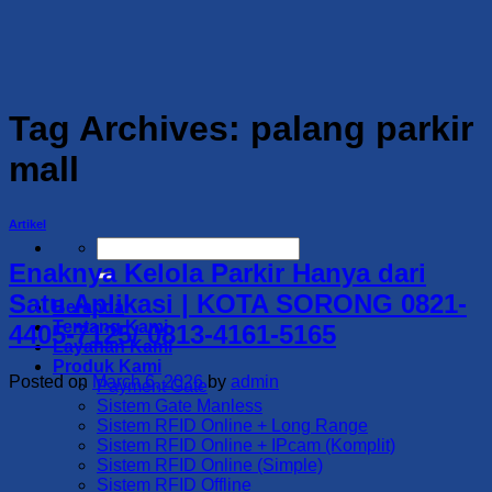
Skip
to
content
Tag Archives:
palang parkir
mall
Artikel
Search
for:
Enaknya Kelola Parkir Hanya dari
Satu Aplikasi | KOTA SORONG 0821-
Beranda
Tentang Kami
4405-7125/ 0813-4161-5165
Layanan Kami
Produk Kami
Posted on
March 6, 2026
by
admin
Payment Gate
Sistem Gate Manless
Sistem RFID Online + Long Range
Sistem RFID Online + IPcam (Komplit)
Sistem RFID Online (Simple)
Sistem RFID Offline