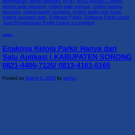
perumahan
,
portal otomatis
,
RFID
,
RFID Access Control
,
sistem gate manless
,
sistem gate manual
,
sistem palang
otomatis
,
sistem parkir cashless
,
sistem parkir non tunai
,
sistem payment gate
,
Software Parkir
,
Software Parkir untuk
Jasa Pengelolaan Parkir
Leave a comment
Artikel
Enaknya Kelola Parkir Hanya dari
Satu Aplikasi | KABUPATEN SORONG
0821-4405-7125/ 0813-4161-5165
Posted on
March 6, 2026
by
admin