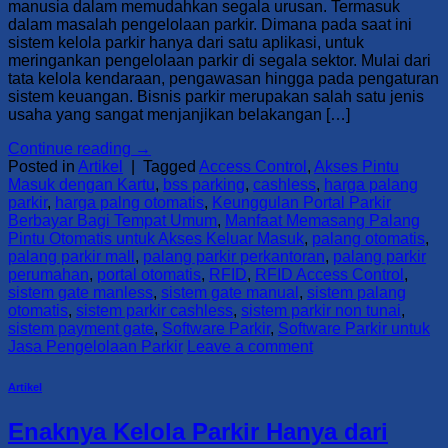
manusia dalam memudahkan segala urusan. Termasuk
dalam masalah pengelolaan parkir. Dimana pada saat ini
sistem kelola parkir hanya dari satu aplikasi, untuk
meringankan pengelolaan parkir di segala sektor. Mulai dari
tata kelola kendaraan, pengawasan hingga pada pengaturan
sistem keuangan. Bisnis parkir merupakan salah satu jenis
usaha yang sangat menjanjikan belakangan […]
Continue reading
→
Posted in
Artikel
|
Tagged
Access Control
,
Akses Pintu
Masuk dengan Kartu
,
bss parking
,
cashless
,
harga palang
parkir
,
harga palng otomatis
,
Keunggulan Portal Parkir
Berbayar Bagi Tempat Umum
,
Manfaat Memasang Palang
Pintu Otomatis untuk Akses Keluar Masuk
,
palang otomatis
,
palang parkir mall
,
palang parkir perkantoran
,
palang parkir
perumahan
,
portal otomatis
,
RFID
,
RFID Access Control
,
sistem gate manless
,
sistem gate manual
,
sistem palang
otomatis
,
sistem parkir cashless
,
sistem parkir non tunai
,
sistem payment gate
,
Software Parkir
,
Software Parkir untuk
Jasa Pengelolaan Parkir
Leave a comment
Artikel
Enaknya Kelola Parkir Hanya dari