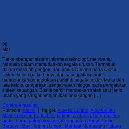
06
Mar
Perkembangan sistem informasi teknologi, membantu
manusia dalam memudahkan segala urusan. Termasuk
dalam masalah pengelolaan parkir. Dimana pada saat ini
sistem kelola parkir hanya dari satu aplikasi, untuk
meringankan pengelolaan parkir di segala sektor. Mulai dari
tata kelola kendaraan, pengawasan hingga pada pengaturan
sistem keuangan. Bisnis parkir merupakan salah satu jenis
usaha yang sangat menjanjikan belakangan […]
Continue reading
→
Posted in
Artikel
|
Tagged
Access Control
,
Akses Pintu
Masuk dengan Kartu
,
bss parking
,
cashless
,
harga palang
parkir
,
harga palng otomatis
,
Keunggulan Portal Parkir
Berbayar Bagi Tempat Umum
,
Manfaat Memasang Palang