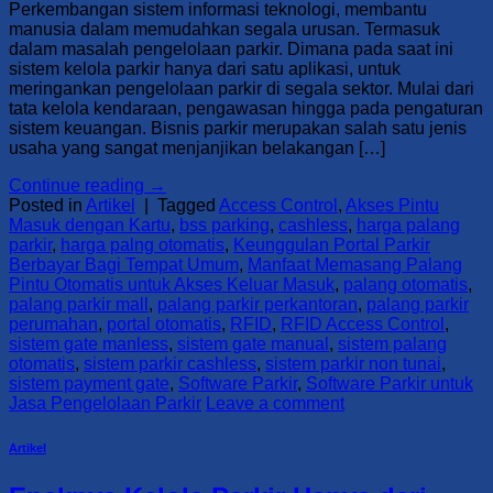
Perkembangan sistem informasi teknologi, membantu
manusia dalam memudahkan segala urusan. Termasuk
dalam masalah pengelolaan parkir. Dimana pada saat ini
sistem kelola parkir hanya dari satu aplikasi, untuk
meringankan pengelolaan parkir di segala sektor. Mulai dari
tata kelola kendaraan, pengawasan hingga pada pengaturan
sistem keuangan. Bisnis parkir merupakan salah satu jenis
usaha yang sangat menjanjikan belakangan […]
Continue reading
→
Posted in
Artikel
|
Tagged
Access Control
,
Akses Pintu
Masuk dengan Kartu
,
bss parking
,
cashless
,
harga palang
parkir
,
harga palng otomatis
,
Keunggulan Portal Parkir
Berbayar Bagi Tempat Umum
,
Manfaat Memasang Palang
Pintu Otomatis untuk Akses Keluar Masuk
,
palang otomatis
,
palang parkir mall
,
palang parkir perkantoran
,
palang parkir
perumahan
,
portal otomatis
,
RFID
,
RFID Access Control
,
sistem gate manless
,
sistem gate manual
,
sistem palang
otomatis
,
sistem parkir cashless
,
sistem parkir non tunai
,
sistem payment gate
,
Software Parkir
,
Software Parkir untuk
Jasa Pengelolaan Parkir
Leave a comment
Artikel