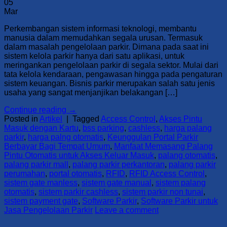
05
Mar
Perkembangan sistem informasi teknologi, membantu
manusia dalam memudahkan segala urusan. Termasuk
dalam masalah pengelolaan parkir. Dimana pada saat ini
sistem kelola parkir hanya dari satu aplikasi, untuk
meringankan pengelolaan parkir di segala sektor. Mulai dari
tata kelola kendaraan, pengawasan hingga pada pengaturan
sistem keuangan. Bisnis parkir merupakan salah satu jenis
usaha yang sangat menjanjikan belakangan […]
Continue reading
→
Posted in
Artikel
|
Tagged
Access Control
,
Akses Pintu
Masuk dengan Kartu
,
bss parking
,
cashless
,
harga palang
parkir
,
harga palng otomatis
,
Keunggulan Portal Parkir
Berbayar Bagi Tempat Umum
,
Manfaat Memasang Palang
Pintu Otomatis untuk Akses Keluar Masuk
,
palang otomatis
,
palang parkir mall
,
palang parkir perkantoran
,
palang parkir
perumahan
,
portal otomatis
,
RFID
,
RFID Access Control
,
sistem gate manless
,
sistem gate manual
,
sistem palang
otomatis
,
sistem parkir cashless
,
sistem parkir non tunai
,
sistem payment gate
,
Software Parkir
,
Software Parkir untuk
Jasa Pengelolaan Parkir
Leave a comment