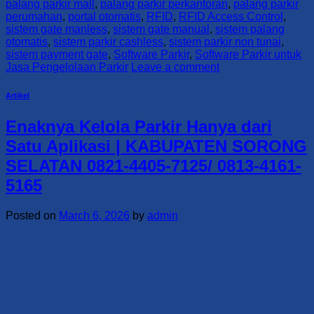
palang parkir mall
,
palang parkir perkantoran
,
palang parkir
perumahan
,
portal otomatis
,
RFID
,
RFID Access Control
,
sistem gate manless
,
sistem gate manual
,
sistem palang
otomatis
,
sistem parkir cashless
,
sistem parkir non tunai
,
sistem payment gate
,
Software Parkir
,
Software Parkir untuk
Jasa Pengelolaan Parkir
Leave a comment
Artikel
Enaknya Kelola Parkir Hanya dari
Satu Aplikasi | KABUPATEN SORONG
SELATAN 0821-4405-7125/ 0813-4161-
5165
Posted on
March 6, 2026
by
admin