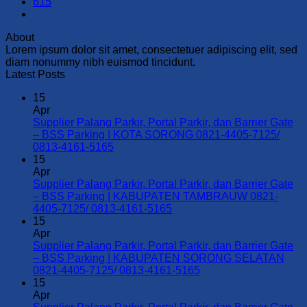
615
About
Lorem ipsum dolor sit amet, consectetuer adipiscing elit, sed
diam nonummy nibh euismod tincidunt.
Latest Posts
15
Apr
Supplier Palang Parkir, Portal Parkir, dan Barrier Gate
– BSS Parking | KOTA SORONG 0821-4405-7125/
No
0813-4161-5165
Comments
15
on
Apr
Supplier
Supplier Palang Parkir, Portal Parkir, dan Barrier Gate
Palang
– BSS Parking | KABUPATEN TAMBRAUW 0821-
Parkir,
No
4405-7125/ 0813-4161-5165
Portal
Comments
15
Parkir,
on
Apr
dan
Supplier
Supplier Palang Parkir, Portal Parkir, dan Barrier Gate
Barrier
Palang
– BSS Parking | KABUPATEN SORONG SELATAN
Gate
Parkir,
No
0821-4405-7125/ 0813-4161-5165
–
Portal
Comments
15
BSS
Parkir,
on
Apr
Parking
dan
Supplier