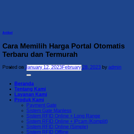
Skip
to
content
Artikel
Cara Memilih Harga Portal Otomatis
Terbaru dan Termurah
Search
Posted on
January 12, 2023
February 28, 2023
by
admin
for:
Beranda
Tentang Kami
Layanan Kami
Produk Kami
Payment Gate
Sistem Gate Manless
Sistem RFID Online + Long Range
Sistem RFID Online + IPcam (Komplit)
Sistem RFID Online (Simple)
Sistem RFID Offline