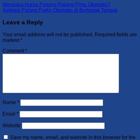
Mengapa Harus Pasang Palang Pintu Otomatis?
Aplikasi Palang Parkir Otomatis di Berbagai Tempat
Leave a Reply
Your email address will not be published.
Required fields are
marked
*
Comment
*
Name
*
Email
*
Website
Save my name, email, and website in this browser for the