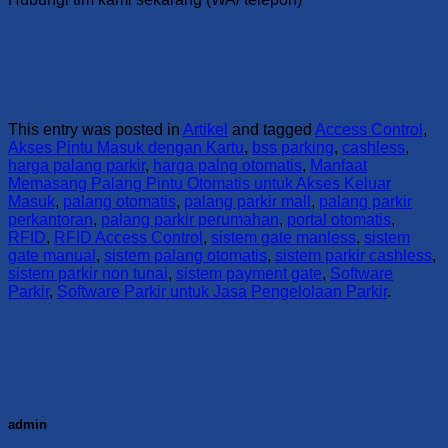
This entry was posted in
Artikel
and tagged
Access Control
,
Akses Pintu Masuk dengan Kartu
,
bss parking
,
cashless
,
harga palang parkir
,
harga palng otomatis
,
Manfaat
Memasang Palang Pintu Otomatis untuk Akses Keluar
Masuk
,
palang otomatis
,
palang parkir mall
,
palang parkir
perkantoran
,
palang parkir perumahan
,
portal otomatis
,
RFID
,
RFID Access Control
,
sistem gate manless
,
sistem
gate manual
,
sistem palang otomatis
,
sistem parkir cashless
,
sistem parkir non tunai
,
sistem payment gate
,
Software
Parkir
,
Software Parkir untuk Jasa Pengelolaan Parkir
.
admin