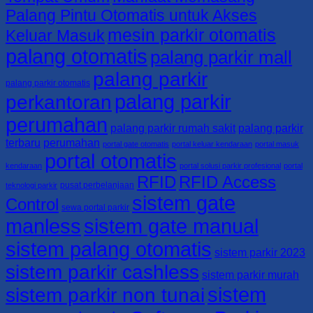
5165
AMPAT
Palang Pintu Otomatis untuk Akses
0821-
mesin parkir otomatis
4405-
Keluar Masuk
7125/
palang otomatis
palang parkir mall
0813-
4161-
palang parkir
5165
palang parkir otomatis
palang parkir
perkantoran
perumahan
palang parkir rumah sakit
palang parkir
terbaru
perumahan
portal gate otomatis
portal keluar kendaraan
portal masuk
portal otomatis
kendaraan
portal solusi parkir profesional
portal
RFID
RFID Access
pusat perbelanjaan
teknologi parkir
sistem gate
Control
sewa portal parkir
manless
sistem gate manual
sistem palang otomatis
sistem parkir 2023
sistem parkir cashless
sistem parkir murah
sistem
sistem parkir non tunai