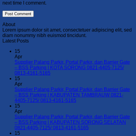
next time I comment.
About
Lorem ipsum dolor sit amet, consectetuer adipiscing elit, sed
diam nonummy nibh euismod tincidunt.
Latest Posts
15
Apr
Supplier Palang Parkir, Portal Parkir, dan Barrier Gate
– BSS Parking | KOTA SORONG 0821-4405-7125/
No
0813-4161-5165
Comments
15
on
Apr
Supplier
Supplier Palang Parkir, Portal Parkir, dan Barrier Gate
Palang
– BSS Parking | KABUPATEN TAMBRAUW 0821-
Parkir,
No
4405-7125/ 0813-4161-5165
Portal
Comments
15
Parkir,
on
Apr
dan
Supplier
Supplier Palang Parkir, Portal Parkir, dan Barrier Gate
Barrier
Palang
– BSS Parking | KABUPATEN SORONG SELATAN
Gate
Parkir,
No
0821-4405-7125/ 0813-4161-5165
–
Portal
Comments
15