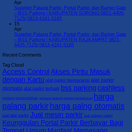
BSS
Parkir,
on
Apr
Parking
dan
Supplier
Supplier Palang Parkir, Portal Parkir, dan Barrier Gate
|
Barrier
Palang
– BSS Parking | KABUPATEN SORONG 0821-4405-
KOTA
Gate
Parkir,
No
7125/ 0813-4161-5165
SORONG
–
Portal
Comments
15
0821-
on
BSS
Parkir,
Apr
4405-
Supplier
Parking
dan
Supplier Palang Parkir, Portal Parkir, dan Barrier Gate
7125/
Palang
|
Barrier
– BSS Parking | KABUPATEN RAJA AMPAT 0821-
0813-
Parkir,
KABUPATEN
Gate
No
4405-7125/ 0813-4161-5165
4161-
Portal
TAMBRAUW
–
Comments
Recent Comments
5165
Parkir,
0821-
on
BSS
dan
4405-
Supplier
Parking
Tag Cloud
Barrier
7125/
Palang
|
Access Control
Akses Pintu Masuk
Gate
0813-
Parkir,
KABUPATEN
–
4161-
Portal
SORONG
dengan Kartu
alat parkir
alat parkir bergaransi
BSS
5165
Parkir,
SELATAN
bss parking
cashless
Parking
dan
0821-
otomatis
alat parkir terbaik
|
Barrier
4405-
harga
KABUPATEN
Gate
7125/
gedung pemerintahan
gerbang gedung-gedung perkantoran
SORONG
–
0813-
palang parkir
harga palng otomatis
0821-
BSS
4161-
Jual mesin parkir
4405-
Parking
5165
jual alat parkir
jual palang parkir
7125/
|
Keunggulan Portal Parkir Berbayar Bagi
0813-
KABUPATEN
Tempat Umum
Manfaat Memasang
4161-
RAJA