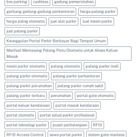
AMPAT
bss parking
cashless
gedung pemerintahan
0821-
4405-
gerbang gedung-gedung perkantoran
harga palang parkir
7125/
0813-
4161-
harga palng otomatis
jual alat parkir
Jual mesin parkir
5165
jual palang parkir
Keunggulan Portal Parkir Berbayar Bagi Tempat Umum
Manfaat Memasang Palang Pintu Otomatis untuk Akses Keluar
Masuk
mesin parkir otomatis
palang otomatis
palang parkir mall
palang parkir otomatis
palang parkir perkantoran
palang parkir perumahan
palang parkir rumah sakit
palang parkir terbaru
perumahan
portal gate otomatis
portal keluar kendaraan
portal masuk kendaraan
portal otomatis
portal solusi parkir profesional
portal teknologi parkir
pusat perbelanjaan
RFID
RFID Access Control
sewa portal parkir
sistem gate manless