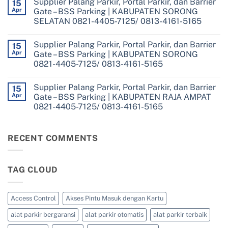
Supplier Palang Parkir, Portal Parkir, dan Barrier
on
15
Barrier
Supplier
Apr
Gate – BSS Parking | KABUPATEN SORONG
Gate
Palang
–
SELATAN 0821-4405-7125/ 0813-4161-5165
Parkir,
BSS
Portal
Parking
No
Parkir,
|
Comments
dan
Supplier Palang Parkir, Portal Parkir, dan Barrier
on
15
KOTA
Barrier
Supplier
SORONG
Apr
Gate – BSS Parking | KABUPATEN SORONG
Gate
Palang
0821-
–
0821-4405-7125/ 0813-4161-5165
Parkir,
4405-
BSS
Portal
7125/
Parking
No
Parkir,
0813-
|
Comments
dan
4161-
Supplier Palang Parkir, Portal Parkir, dan Barrier
on
15
KABUPATEN
Barrier
5165
Supplier
TAMBRAUW
Apr
Gate – BSS Parking | KABUPATEN RAJA AMPAT
Gate
Palang
0821-
–
0821-4405-7125/ 0813-4161-5165
Parkir,
4405-
BSS
Portal
7125/
Parking
No
Parkir,
0813-
|
Comments
dan
4161-
on
KABUPATEN
Barrier
5165
Supplier
RECENT COMMENTS
SORONG
Gate
Palang
SELATAN
–
Parkir,
0821-
BSS
Portal
4405-
Parking
Parkir,
7125/
|
TAG CLOUD
dan
0813-
KABUPATEN
Barrier
4161-
SORONG
Gate
5165
0821-
–
4405-
BSS
Access Control
Akses Pintu Masuk dengan Kartu
7125/
Parking
0813-
|
4161-
alat parkir bergaransi
alat parkir otomatis
alat parkir terbaik
KABUPATEN
5165
RAJA