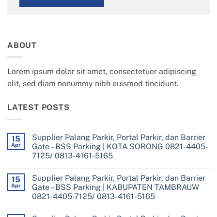
ABOUT
Lorem ipsum dolor sit amet, consectetuer adipiscing
elit, sed diam nonummy nibh euismod tincidunt.
LATEST POSTS
Supplier Palang Parkir, Portal Parkir, dan Barrier
15
Apr
Gate – BSS Parking | KOTA SORONG 0821-4405-
7125/ 0813-4161-5165
No
Comments
Supplier Palang Parkir, Portal Parkir, dan Barrier
on
15
Supplier
Apr
Gate – BSS Parking | KABUPATEN TAMBRAUW
Palang
0821-4405-7125/ 0813-4161-5165
Parkir,
Portal
No
Parkir,
Comments
dan