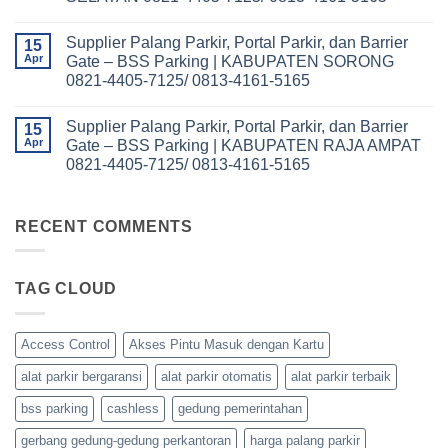
BSS
Portal
Parking
No
Parkir,
|
Comments
dan
Supplier Palang Parkir, Portal Parkir, dan Barrier
on
15
KOTA
Barrier
Supplier
SORONG
Apr
Gate – BSS Parking | KABUPATEN SORONG
Gate
Palang
0821-
–
0821-4405-7125/ 0813-4161-5165
Parkir,
4405-
BSS
Portal
7125/
Parking
No
Parkir,
0813-
|
Comments
dan
4161-
Supplier Palang Parkir, Portal Parkir, dan Barrier
on
15
KABUPATEN
Barrier
5165
Supplier
TAMBRAUW
Apr
Gate – BSS Parking | KABUPATEN RAJA AMPAT
Gate
Palang
0821-
–
0821-4405-7125/ 0813-4161-5165
Parkir,
4405-
BSS
Portal
7125/
Parking
No
Parkir,
0813-
|
Comments
dan
4161-
on
KABUPATEN
Barrier
5165
Supplier
RECENT COMMENTS
SORONG
Gate
Palang
SELATAN
–
Parkir,
0821-
BSS
Portal
4405-
Parking
Parkir,
7125/
|
TAG CLOUD
dan
0813-
KABUPATEN
Barrier
4161-
SORONG
Gate
5165
0821-
–
4405-
BSS
Access Control
Akses Pintu Masuk dengan Kartu
7125/
Parking
0813-
|
4161-
alat parkir bergaransi
alat parkir otomatis
alat parkir terbaik
KABUPATEN
5165
RAJA
AMPAT
bss parking
cashless
gedung pemerintahan
0821-
4405-
gerbang gedung-gedung perkantoran
harga palang parkir
7125/