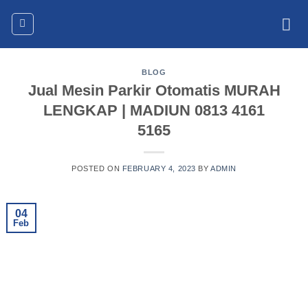
Skip
to
content
BLOG
Jual Mesin Parkir Otomatis MURAH
LENGKAP | MADIUN 0813 4161
5165
POSTED ON
FEBRUARY 4, 2023
BY
ADMIN
04
Feb