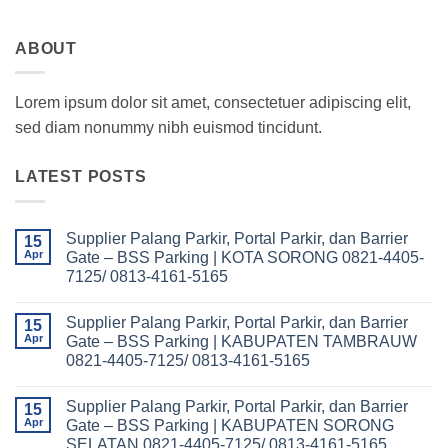
ABOUT
Lorem ipsum dolor sit amet, consectetuer adipiscing elit,
sed diam nonummy nibh euismod tincidunt.
LATEST POSTS
Supplier Palang Parkir, Portal Parkir, dan Barrier
15
Apr
Gate – BSS Parking | KOTA SORONG 0821-4405-
7125/ 0813-4161-5165
No
Comments
Supplier Palang Parkir, Portal Parkir, dan Barrier
on
15
Supplier
Apr
Gate – BSS Parking | KABUPATEN TAMBRAUW
Palang
0821-4405-7125/ 0813-4161-5165
Parkir,
Portal
No
Parkir,
Comments
dan
Supplier Palang Parkir, Portal Parkir, dan Barrier
on
15
Barrier
Supplier
Apr
Gate – BSS Parking | KABUPATEN SORONG
Gate
Palang
–
SELATAN 0821-4405-7125/ 0813-4161-5165
Parkir,