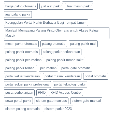
0813-
4161-
harga palng otomatis
jual alat parkir
Jual mesin parkir
5165
jual palang parkir
Keunggulan Portal Parkir Berbayar Bagi Tempat Umum
Manfaat Memasang Palang Pintu Otomatis untuk Akses Keluar
Masuk
mesin parkir otomatis
palang otomatis
palang parkir mall
palang parkir otomatis
palang parkir perkantoran
palang parkir perumahan
palang parkir rumah sakit
palang parkir terbaru
perumahan
portal gate otomatis
portal keluar kendaraan
portal masuk kendaraan
portal otomatis
portal solusi parkir profesional
portal teknologi parkir
pusat perbelanjaan
RFID
RFID Access Control
sewa portal parkir
sistem gate manless
sistem gate manual
sistem palang otomatis
sistem parkir 2023