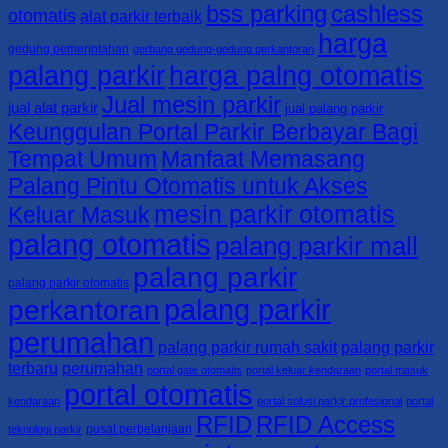
bss parking
cashless
Parking
dan
0821-
otomatis
alat parkir terbaik
|
Barrier
4405-
harga
KABUPATEN
Gate
7125/
gedung pemerintahan
gerbang gedung-gedung perkantoran
SORONG
–
0813-
palang parkir
harga palng otomatis
0821-
BSS
4161-
Jual mesin parkir
4405-
Parking
5165
jual alat parkir
jual palang parkir
7125/
|
Keunggulan Portal Parkir Berbayar Bagi
0813-
KABUPATEN
Tempat Umum
Manfaat Memasang
4161-
RAJA
5165
AMPAT
Palang Pintu Otomatis untuk Akses
0821-
mesin parkir otomatis
4405-
Keluar Masuk
7125/
palang otomatis
palang parkir mall
0813-
4161-
palang parkir
5165
palang parkir otomatis
palang parkir
perkantoran
perumahan
palang parkir rumah sakit
palang parkir
terbaru
perumahan
portal gate otomatis
portal keluar kendaraan
portal masuk
portal otomatis
kendaraan
portal solusi parkir profesional
portal
RFID
RFID Access
pusat perbelanjaan
teknologi parkir