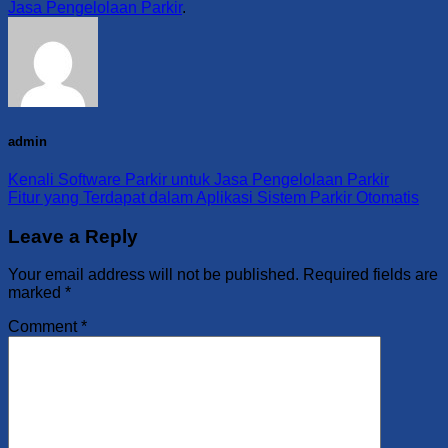
Jasa Pengelolaan Parkir
.
admin
Kenali Software Parkir untuk Jasa Pengelolaan Parkir
Fitur yang Terdapat dalam Aplikasi Sistem Parkir Otomatis
Leave a Reply
Your email address will not be published.
Required fields are
marked
*
Comment
*