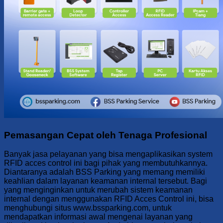
Pemasangan Cepat oleh Tenaga Profesional
Banyak jasa pelayanan yang bisa mengaplikasikan system
RFID acces control ini bagi pihak yang membutuhkannya.
Diantaranya adalah BSS Parking yang memang memiliki
keahlian dalam layanan keamanan internal tersebut. Bagi
yang menginginkan untuk merubah sistem keamanan
internal dengan menggunakan RFID Acces Control ini, bisa
menghubungi situs www.bssparking.com, untuk
mendapatkan informasi awal mengenai layanan yang