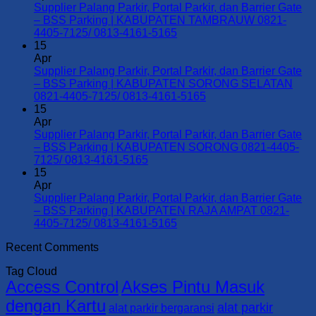
Supplier
Supplier Palang Parkir, Portal Parkir, dan Barrier Gate
Palang
– BSS Parking | KABUPATEN TAMBRAUW 0821-
Parkir,
No
4405-7125/ 0813-4161-5165
Portal
Comments
15
Parkir,
on
Apr
dan
Supplier
Supplier Palang Parkir, Portal Parkir, dan Barrier Gate
Barrier
Palang
– BSS Parking | KABUPATEN SORONG SELATAN
Gate
Parkir,
No
0821-4405-7125/ 0813-4161-5165
–
Portal
Comments
15
BSS
Parkir,
on
Apr
Parking
dan
Supplier
Supplier Palang Parkir, Portal Parkir, dan Barrier Gate
|
Barrier
Palang
– BSS Parking | KABUPATEN SORONG 0821-4405-
KOTA
Gate
Parkir,
No
7125/ 0813-4161-5165
SORONG
–
Portal
Comments
15
0821-
on
BSS
Parkir,
Apr
4405-
Supplier
Parking
dan
Supplier Palang Parkir, Portal Parkir, dan Barrier Gate
7125/
Palang
|
Barrier
– BSS Parking | KABUPATEN RAJA AMPAT 0821-
0813-
Parkir,
KABUPATEN
Gate
No
4405-7125/ 0813-4161-5165
4161-
Portal
TAMBRAUW
–
Comments
Recent Comments
5165
Parkir,
0821-
on
BSS
dan
4405-
Supplier
Parking
Tag Cloud
Barrier
7125/
Palang
|
Access Control
Akses Pintu Masuk
Gate
0813-
Parkir,
KABUPATEN
–
4161-
Portal
SORONG
dengan Kartu
alat parkir
alat parkir bergaransi
BSS
5165
Parkir,
SELATAN