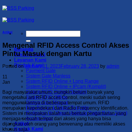
Skip
to
content
Artikel
Search
for:
Mengenal RFID Access Control Akses
Beranda
Pintu Masuk dengan Kartu
Tentang Kami
Layanan Kami
Produk Kami
Posted on
January 11, 2023
February 28, 2023
by
admin
Payment Gate
Sistem Gate Manless
11
Sistem RFID Online + Long Range
Jan
Sistem RFID Online + IPcam (Komplit)
Sistem RFID Online (Simple)
Bagi masyarakat umum, mungkin belum banyak yang
Sistem RFID Offline
mengetahui arti RFID acces Control, meski sudah sering
Sistem Gate Manual
menggunakannya di beberapa tempat umum. RFID
Flap Barrier & Tripod Turnstile
merupakan kependekan dari Radio Frequency Identification.
Parkways On-Street (Aplikasi Parkir Bahu Jalan)
Sistem ini merupakan salah satu bentuk pengamanan yang
Access Door
menjaga sebuah tempat dari akses yang hanya bisa
Artikel
dijangkau oleh orang yang berwenang atau memiliki akses
Kontak Kami
khusus saja.