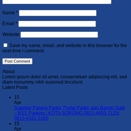
Name
*
Email
*
Website
Save my name, email, and website in this browser for the
next time I comment.
About
Lorem ipsum dolor sit amet, consectetuer adipiscing elit, sed
diam nonummy nibh euismod tincidunt.
Latest Posts
15
Apr
Supplier Palang Parkir, Portal Parkir, dan Barrier Gate
– BSS Parking | KOTA SORONG 0821-4405-7125/
No
0813-4161-5165
Comments
15
on
Apr