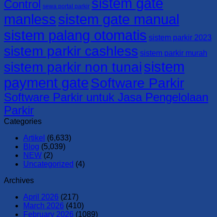
sistem gate
Control
sewa portal parkir
manless
sistem gate manual
sistem palang otomatis
sistem parkir 2023
sistem parkir cashless
sistem parkir murah
sistem
sistem parkir non tunai
payment gate
Software Parkir
Software Parkir untuk Jasa Pengelolaan
Parkir
Categories
Artikel
(6,633)
Blog
(5,039)
NEW
(2)
Uncategorized
(4)
Archives
April 2026
(217)
March 2026
(410)
February 2026
(1089)