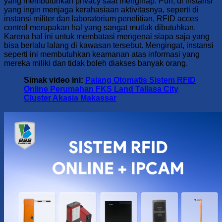
yang membutuhkan privacy saat menginap. Pun, di instansi
yang ingin menjaga kerahasiaan aktivitasnya, seperti di
instansi militer dan laboratorium penelitian, RFID acces
control merupakan hal yang sangat mutlak dibutuhkan.
Karena hal ini untuk membatasi mengenai siapa saja yang
bisa berlalu lalang di kawasan tersebut. Mengingat, instansi
seperti ini membutuhkan keamanan atas informasi yang
mereka miliki dan tidak boleh diakses banyak orang.
Simak video ini:
Palang Otomatis Sistem RFID
Online Perumahan FKS Land Tallasa City
Cluster Akasia Makassar