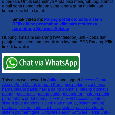
diberikan. Untuk selanjutnya Anda bisa menghubungi alamat
email serta nomor telepon yang tertera guna melakukan
komunikasi lebih lanjut.
Simak video ini:
Palang portal otomatis sistem
RFID offline perumahan ville park residenza
barombong Sulawesi Selatan
Hubungi tim kami sekarang (WA/ telepon) untuk coba dan
pelajari lanjut tentang produk dan layanan BSS Parking. Klik
link di bawah ini:
This entry was posted in
Artikel
and tagged
Access Control
,
Akses Pintu Masuk dengan Kartu
,
bss parking
,
cashless
,
harga palang parkir
,
harga palng otomatis
,
palang otomatis
,
palang parkir mall
,
palang parkir perkantoran
,
palang parkir
perumahan
,
portal otomatis
,
RFID
,
RFID Access Control
,
sistem gate manless
,
sistem gate manual
,
sistem palang
otomatis
,
sistem parkir cashless
,
sistem parkir non tunai
,
sistem payment gate
,
Software Parkir
,
Software Parkir untuk