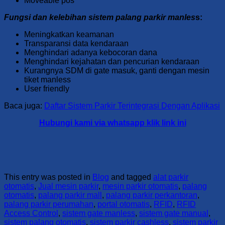
Moveable pos
Fungsi dan kelebihan sistem palang parkir manles
s:
Meningkatkan keamanan
Transparansi data kendaraan
Menghindari adanya kebocoran dana
Menghindari kejahatan dan pencurian kendaraan
Kurangnya SDM di gate masuk, ganti dengan mesin
tiket manless
User friendly
Baca juga:
Daftar Sistem Parkir Terintegrasi Dengan Aplikasi
Hubungi kami via whatsapp klik link ini
This entry was posted in
Blog
and tagged
alat parkir
otomatis
,
Jual mesin parkir
,
mesin parkir otomatis
,
palang
otomatis
,
palang parkir mall
,
palang parkir perkantoran
,
palang parkir perumahan
,
portal otomatis
,
RFID
,
RFID
Access Control
,
sistem gate manless
,
sistem gate manual
,
sistem palang otomatis
,
sistem parkir cashless
,
sistem parkir