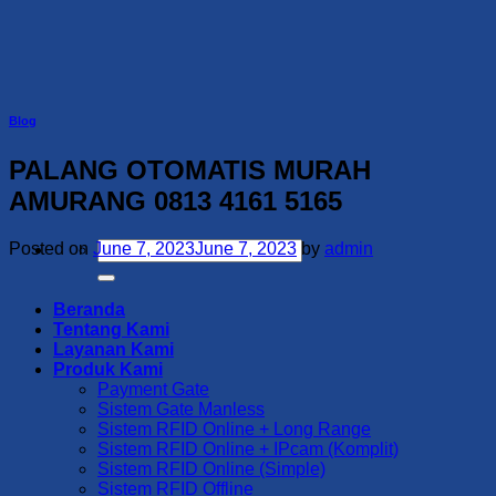
Skip
to
content
Blog
PALANG OTOMATIS MURAH
AMURANG 0813 4161 5165
Search
Posted on
June 7, 2023
June 7, 2023
by
admin
for:
Beranda
Tentang Kami
Layanan Kami
Produk Kami
Payment Gate
Sistem Gate Manless
Sistem RFID Online + Long Range
Sistem RFID Online + IPcam (Komplit)
Sistem RFID Online (Simple)
Sistem RFID Offline