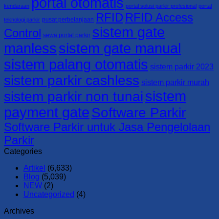
portal otomatis
kendaraan
portal solusi parkir profesional
portal
RFID
RFID Access
pusat perbelanjaan
teknologi parkir
sistem gate
Control
sewa portal parkir
manless
sistem gate manual
sistem palang otomatis
sistem parkir 2023
sistem parkir cashless
sistem parkir murah
sistem
sistem parkir non tunai
payment gate
Software Parkir
Software Parkir untuk Jasa Pengelolaan
Parkir
Categories
Artikel
(6,633)
Blog
(5,039)
NEW
(2)
Uncategorized
(4)
Archives