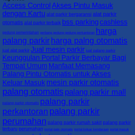
Access Control
Akses Pintu Masuk
Gate
0813-
Parkir,
KABUPATEN
–
4161-
Portal
SORONG
dengan Kartu
alat parkir
alat parkir bergaransi
BSS
5165
Parkir,
SELATAN
bss parking
cashless
Parking
dan
0821-
otomatis
alat parkir terbaik
|
Barrier
4405-
harga
KABUPATEN
Gate
7125/
gedung pemerintahan
gerbang gedung-gedung perkantoran
SORONG
–
0813-
palang parkir
harga palng otomatis
0821-
BSS
4161-
Jual mesin parkir
4405-
Parking
5165
jual alat parkir
jual palang parkir
7125/
|
Keunggulan Portal Parkir Berbayar Bagi
0813-
KABUPATEN
Tempat Umum
Manfaat Memasang
4161-
RAJA
5165
AMPAT
Palang Pintu Otomatis untuk Akses
0821-
mesin parkir otomatis
4405-
Keluar Masuk
7125/
palang otomatis
palang parkir mall
0813-
4161-
palang parkir
5165
palang parkir otomatis
palang parkir
perkantoran
perumahan
palang parkir rumah sakit
palang parkir
terbaru
perumahan
portal gate otomatis
portal keluar kendaraan
portal masuk