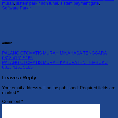
murah
,
sistem parkir non tunai
,
sistem payment gate
,
Software Parkir
.
admin
PALANG OTOMATIS MURAH MINAHASA TENGGARA
0813 4161 5165
PALANG OTOMATIS MURAH KABUPATEN TEMBUKU
0813 4161 5165
Leave a Reply
Your email address will not be published.
Required fields are
marked
*
Comment
*