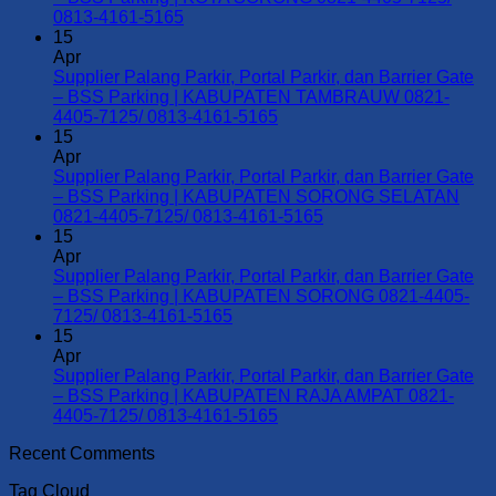
No
0813-4161-5165
Comments
15
on
Apr
Supplier
Supplier Palang Parkir, Portal Parkir, dan Barrier Gate
Palang
– BSS Parking | KABUPATEN TAMBRAUW 0821-
Parkir,
No
4405-7125/ 0813-4161-5165
Portal
Comments
15
Parkir,
on
Apr
dan
Supplier
Supplier Palang Parkir, Portal Parkir, dan Barrier Gate
Barrier
Palang
– BSS Parking | KABUPATEN SORONG SELATAN
Gate
Parkir,
No
0821-4405-7125/ 0813-4161-5165
–
Portal
Comments
15
BSS
Parkir,
on
Apr
Parking
dan
Supplier
Supplier Palang Parkir, Portal Parkir, dan Barrier Gate
|
Barrier
Palang
– BSS Parking | KABUPATEN SORONG 0821-4405-
KOTA
Gate
Parkir,
No
7125/ 0813-4161-5165
SORONG
–
Portal
Comments
15
0821-
on
BSS
Parkir,
Apr
4405-
Supplier
Parking
dan
Supplier Palang Parkir, Portal Parkir, dan Barrier Gate
7125/
Palang
|
Barrier
– BSS Parking | KABUPATEN RAJA AMPAT 0821-
0813-
Parkir,
KABUPATEN
Gate
No
4405-7125/ 0813-4161-5165
4161-
Portal
TAMBRAUW
–
Comments
Recent Comments
5165
Parkir,
0821-
on
BSS
dan
4405-
Supplier
Parking
Tag Cloud
Barrier
7125/
Palang
|