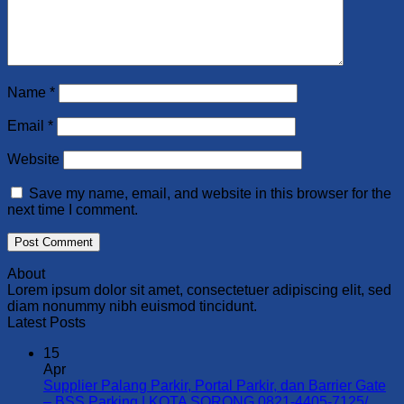
Name
*
Email
*
Website
Save my name, email, and website in this browser for the
next time I comment.
About
Lorem ipsum dolor sit amet, consectetuer adipiscing elit, sed
diam nonummy nibh euismod tincidunt.
Latest Posts
15
Apr
Supplier Palang Parkir, Portal Parkir, dan Barrier Gate
– BSS Parking | KOTA SORONG 0821-4405-7125/