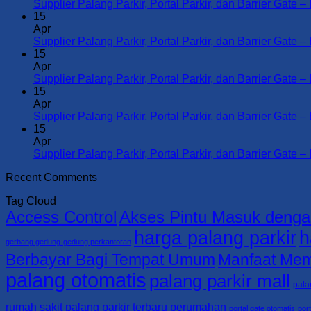
Supplier Palang Parkir, Portal Parkir, dan Barrier G
15
Apr
Supplier Palang Parkir, Portal Parkir, dan Barrier 
15
Apr
Supplier Palang Parkir, Portal Parkir, dan Barrier
15
Apr
Supplier Palang Parkir, Portal Parkir, dan Barrier 
15
Apr
Supplier Palang Parkir, Portal Parkir, dan Barrier 
Recent Comments
Tag Cloud
Access Control
Akses Pintu Masuk denga
harga palang parkir
h
gerbang gedung-gedung perkantoran
Berbayar Bagi Tempat Umum
Manfaat Mem
palang otomatis
palang parkir mall
pala
rumah sakit
palang parkir terbaru
perumahan
portal gate otomatis
por