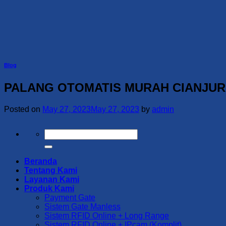
Skip
to
content
Blog
PALANG OTOMATIS MURAH CIANJUR 
Posted on
May 27, 2023
May 27, 2023
by
admin
Search
for:
Beranda
Tentang Kami
Layanan Kami
Produk Kami
Payment Gate
Sistem Gate Manless
Sistem RFID Online + Long Range
Sistem RFID Online + IPcam (Komplit)