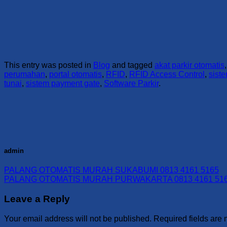
This entry was posted in
Blog
and tagged
akat parkir otomatis
perumahan
,
portal otomatis
,
RFID
,
RFID Access Control
,
sist
tunai
,
sistem payment gate
,
Software Parkir
.
admin
PALANG OTOMATIS MURAH SUKABUMI 0813 4161 5165
PALANG OTOMATIS MURAH PURWAKARTA 0813 4161 51
Leave a Reply
Your email address will not be published.
Required fields are