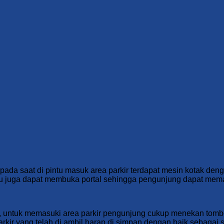
ada saat di pintu masuk area parkir terdapat mesin kotak dengan
tu juga dapat membuka portal sehingga pengunjung dapat memas
), untuk memasuki area parkir pengunjung cukup menekan tombo
rkir yang telah di ambil harap di simpan dengan baik sebagai sy