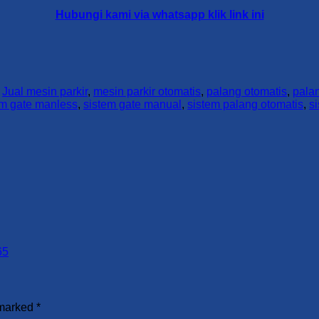
Hubungi kami via whatsapp klik link ini
,
Jual mesin parkir
,
mesin parkir otomatis
,
palang otomatis
,
palan
em gate manless
,
sistem gate manual
,
sistem palang otomatis
,
s
65
 marked
*