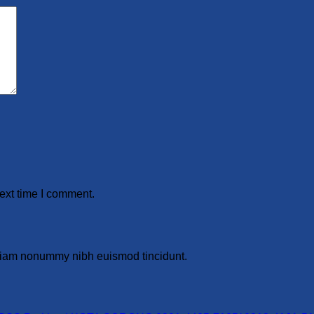
ext time I comment.
d diam nonummy nibh euismod tincidunt.