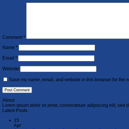
Comment
*
Name
*
Email
*
Website
Save my name, email, and website in this browser for the n
About
Lorem ipsum dolor sit amet, consectetuer adipiscing elit, se
Latest Posts
15
Apr