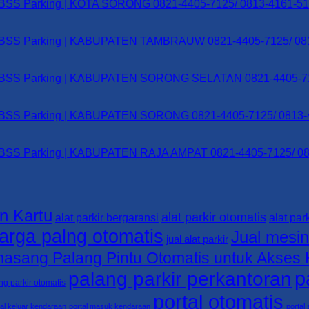
ate – BSS Parking | KOTA SORONG 0821-4405-7125/ 0813-4161-5
Gate – BSS Parking | KABUPATEN TAMBRAUW 0821-4405-7125/ 0
 Gate – BSS Parking | KABUPATEN SORONG SELATAN 0821-4405-
Gate – BSS Parking | KABUPATEN SORONG 0821-4405-7125/ 0813
Gate – BSS Parking | KABUPATEN RAJA AMPAT 0821-4405-7125/ 
n Kartu
alat parkir otomatis
alat parkir bergaransi
alat park
arga palng otomatis
Jual mesin
jual alat parkir
asang Palang Pintu Otomatis untuk Akses 
p
palang parkir perkantoran
ng parkir otomatis
portal otomatis
tal keluar kendaraan
portal masuk kendaraan
portal 