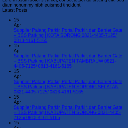
diam nonummy nibh euismod tincidunt.
Latest Posts
15
Apr
Supplier Palang Parkir, Portal Parkir, dan Barrier Gate
– BSS Parking | KOTA SORONG 0821-4405-7125/
No
0813-4161-5165
Comments
15
on
Apr
Supplier
Supplier Palang Parkir, Portal Parkir, dan Barrier Gate
Palang
– BSS Parking | KABUPATEN TAMBRAUW 0821-
Parkir,
No
4405-7125/ 0813-4161-5165
Portal
Comments
15
Parkir,
on
Apr
dan
Supplier
Supplier Palang Parkir, Portal Parkir, dan Barrier Gate
Barrier
Palang
– BSS Parking | KABUPATEN SORONG SELATAN
Gate
Parkir,
No
0821-4405-7125/ 0813-4161-5165
–
Portal
Comments
15
BSS
Parkir,
on
Apr
Parking
dan
Supplier
Supplier Palang Parkir, Portal Parkir, dan Barrier Gate
|
Barrier
Palang
– BSS Parking | KABUPATEN SORONG 0821-4405-
KOTA
Gate
Parkir,
No
7125/ 0813-4161-5165
SORONG
–
Portal
Comments
15
0821-
on
BSS
Parkir,
Apr