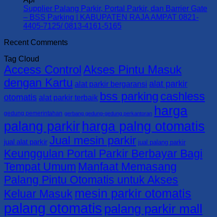
4405-
Supplier
Parking
dan
Supplier Palang Parkir, Portal Parkir, dan Barrier Gate
7125/
Palang
|
Barrier
– BSS Parking | KABUPATEN RAJA AMPAT 0821-
0813-
Parkir,
KABUPATEN
Gate
No
4405-7125/ 0813-4161-5165
4161-
Portal
TAMBRAUW
–
Comments
Recent Comments
5165
Parkir,
0821-
on
BSS
dan
4405-
Supplier
Parking
Tag Cloud
Barrier
7125/
Palang
|
Access Control
Akses Pintu Masuk
Gate
0813-
Parkir,
KABUPATEN
–
4161-
Portal
SORONG
dengan Kartu
alat parkir
alat parkir bergaransi
BSS
5165
Parkir,
SELATAN
bss parking
cashless
Parking
dan
0821-
otomatis
alat parkir terbaik
|
Barrier
4405-
harga
KABUPATEN
Gate
7125/
gedung pemerintahan
gerbang gedung-gedung perkantoran
SORONG
–
0813-
palang parkir
harga palng otomatis
0821-
BSS
4161-
Jual mesin parkir
4405-
Parking
5165
jual alat parkir
jual palang parkir
7125/
|
Keunggulan Portal Parkir Berbayar Bagi
0813-
KABUPATEN
Tempat Umum
Manfaat Memasang
4161-
RAJA
5165
AMPAT
Palang Pintu Otomatis untuk Akses
0821-
mesin parkir otomatis
4405-
Keluar Masuk
7125/
palang otomatis
palang parkir mall
0813-
4161-