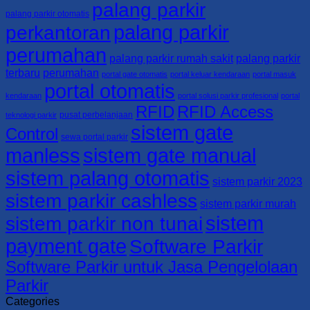
palang parkir
5165
palang parkir otomatis
palang parkir
perkantoran
perumahan
palang parkir rumah sakit
palang parkir
terbaru
perumahan
portal gate otomatis
portal keluar kendaraan
portal masuk
portal otomatis
kendaraan
portal solusi parkir profesional
portal
RFID
RFID Access
pusat perbelanjaan
teknologi parkir
sistem gate
Control
sewa portal parkir
manless
sistem gate manual
sistem palang otomatis
sistem parkir 2023
sistem parkir cashless
sistem parkir murah
sistem
sistem parkir non tunai
payment gate
Software Parkir
Software Parkir untuk Jasa Pengelolaan
Parkir
Categories