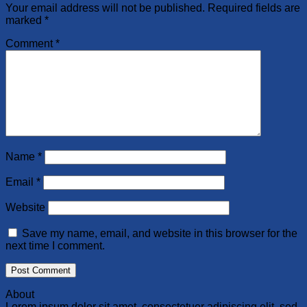
Your email address will not be published.
Required fields are
marked
*
Comment
*
Name
*
Email
*
Website
Save my name, email, and website in this browser for the
next time I comment.
About
Lorem ipsum dolor sit amet, consectetuer adipiscing elit, sed