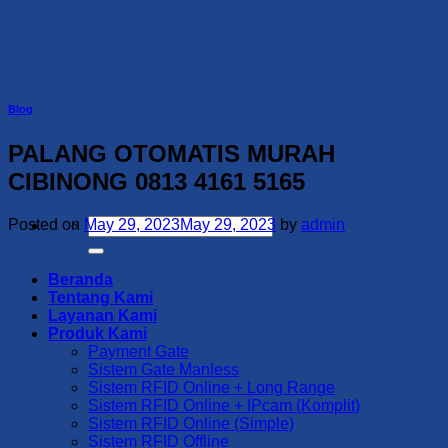
Skip
to
content
Blog
PALANG OTOMATIS MURAH
CIBINONG 0813 4161 5165
Search
Posted on
May 29, 2023
May 29, 2023
by
admin
for:
Beranda
Tentang Kami
Layanan Kami
Produk Kami
Payment Gate
Sistem Gate Manless
Sistem RFID Online + Long Range
Sistem RFID Online + IPcam (Komplit)
Sistem RFID Online (Simple)
Sistem RFID Offline