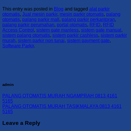
This entry was posted in
Blog
and tagged
alat parkir
otomatis
,
Jual mesin parkir
,
mesin parkir otomatis
,
palang
otomatis
,
palang parkir mall
,
palang parkir perkantoran
,
palang parkir perumahan
,
portal otomatis
,
RFID
,
RFID
Access Control
,
sistem gate manless
,
sistem gate manual
,
sistem palang otomatis
,
sistem parkir cashless
,
sistem parkir
murah
,
sistem parkir non tunai
,
sistem payment gate
,
Software Parkir
.
admin
PALANG OTOMATIS MURAH NGAMPRAH 0813 4161
5165
PALANG OTOMATIS MURAH TASIKMALAYA 0813 4161
5165
Leave a Reply