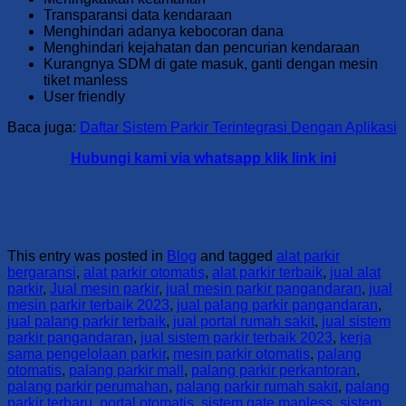
Transparansi data kendaraan
Menghindari adanya kebocoran dana
Menghindari kejahatan dan pencurian kendaraan
Kurangnya SDM di gate masuk, ganti dengan mesin
tiket manless
User friendly
Baca juga:
Daftar Sistem Parkir Terintegrasi Dengan Aplikasi
Hubungi kami via whatsapp klik link ini
This entry was posted in
Blog
and tagged
alat parkir
bergaransi
,
alat parkir otomatis
,
alat parkir terbaik
,
jual alat
parkir
,
Jual mesin parkir
,
jual mesin parkir pangandaran
,
jual
mesin parkir terbaik 2023
,
jual palang parkir pangandaran
,
jual palang parkir terbaik
,
jual portal rumah sakit
,
jual sistem
parkir pangandaran
,
jual sistem parkir terbaik 2023
,
kerja
sama pengelolaan parkir
,
mesin parkir otomatis
,
palang
otomatis
,
palang parkir mall
,
palang parkir perkantoran
,
palang parkir perumahan
,
palang parkir rumah sakit
,
palang
parkir terbaru
,
portal otomatis
,
sistem gate manless
,
sistem