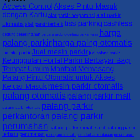
Access Control
Akses Pintu Masuk
Gate
0813-
Parkir,
KABUPATEN
–
4161-
Portal
SORONG
dengan Kartu
alat parkir
alat parkir bergaransi
BSS
5165
Parkir,
SELATAN
bss parking
cashless
Parking
dan
0821-
otomatis
alat parkir terbaik
|
Barrier
4405-
harga
KABUPATEN
Gate
7125/
gedung pemerintahan
gerbang gedung-gedung perkantoran
SORONG
–
0813-
palang parkir
harga palng otomatis
0821-
BSS
4161-
Jual mesin parkir
4405-
Parking
5165
jual alat parkir
jual palang parkir
7125/
|
Keunggulan Portal Parkir Berbayar Bagi
0813-
KABUPATEN
Tempat Umum
Manfaat Memasang
4161-
RAJA
5165
AMPAT
Palang Pintu Otomatis untuk Akses
0821-
mesin parkir otomatis
4405-
Keluar Masuk
7125/
palang otomatis
palang parkir mall
0813-
4161-
palang parkir
5165
palang parkir otomatis
palang parkir
perkantoran
perumahan
palang parkir rumah sakit
palang parkir
terbaru
perumahan
portal gate otomatis
portal keluar kendaraan
portal masuk