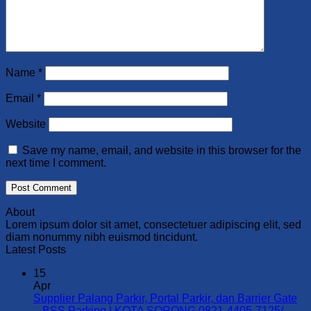
Name
*
Email
*
Website
Save my name, email, and website in this browser for the
next time I comment.
About
Lorem ipsum dolor sit amet, consectetuer adipiscing elit, sed
diam nonummy nibh euismod tincidunt.
Latest Posts
15
Apr
Supplier Palang Parkir, Portal Parkir, dan Barrier Gate
– BSS Parking | KOTA SORONG 0821-4405-7125/