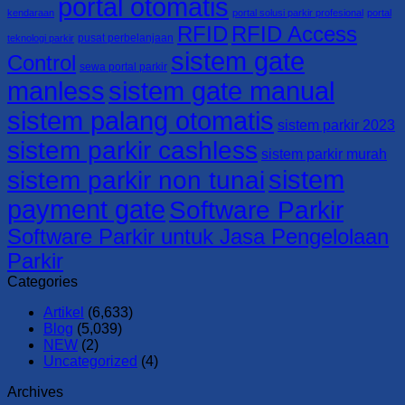
portal otomatis
kendaraan
portal solusi parkir profesional
portal
RFID
RFID Access
pusat perbelanjaan
teknologi parkir
sistem gate
Control
sewa portal parkir
manless
sistem gate manual
sistem palang otomatis
sistem parkir 2023
sistem parkir cashless
sistem parkir murah
sistem
sistem parkir non tunai
payment gate
Software Parkir
Software Parkir untuk Jasa Pengelolaan
Parkir
Categories
Artikel
(6,633)
Blog
(5,039)
NEW
(2)
Uncategorized
(4)
Archives