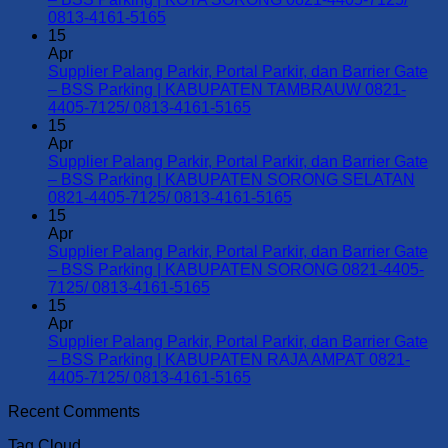
No
0813-4161-5165
Comments
15
on
Apr
Supplier
Supplier Palang Parkir, Portal Parkir, dan Barrier Gate
Palang
– BSS Parking | KABUPATEN TAMBRAUW 0821-
Parkir,
No
4405-7125/ 0813-4161-5165
Portal
Comments
15
Parkir,
on
Apr
dan
Supplier
Supplier Palang Parkir, Portal Parkir, dan Barrier Gate
Barrier
Palang
– BSS Parking | KABUPATEN SORONG SELATAN
Gate
Parkir,
No
0821-4405-7125/ 0813-4161-5165
–
Portal
Comments
15
BSS
Parkir,
on
Apr
Parking
dan
Supplier
Supplier Palang Parkir, Portal Parkir, dan Barrier Gate
|
Barrier
Palang
– BSS Parking | KABUPATEN SORONG 0821-4405-
KOTA
Gate
Parkir,
No
7125/ 0813-4161-5165
SORONG
–
Portal
Comments
15
0821-
on
BSS
Parkir,
Apr
4405-
Supplier
Parking
dan
Supplier Palang Parkir, Portal Parkir, dan Barrier Gate
7125/
Palang
|
Barrier
– BSS Parking | KABUPATEN RAJA AMPAT 0821-
0813-
Parkir,
KABUPATEN
Gate
No
4405-7125/ 0813-4161-5165
4161-
Portal
TAMBRAUW
–
Comments
Recent Comments
5165
Parkir,
0821-
on
BSS
dan
4405-
Supplier
Parking
Tag Cloud
Barrier
7125/
Palang
|