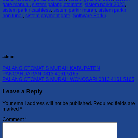
gate manual
,
sistem palang otomatis
,
sistem parkir 2023
,
sistem parkir cashless
,
sistem parkir murah
,
sistem parkir
non tunai
,
sistem payment gate
,
Software Parkir
.
admin
PALANG OTOMATIS MURAH KABUPATEN
PANGANDARAN 0813 4161 5165
PALANG OTOMATIS MURAH WONOSARI 0813 4161 5165
Leave a Reply
Your email address will not be published.
Required fields are
marked
*
Comment
*