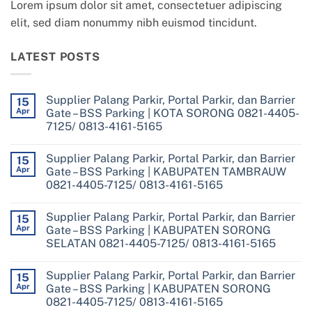
Lorem ipsum dolor sit amet, consectetuer adipiscing
elit, sed diam nonummy nibh euismod tincidunt.
LATEST POSTS
Supplier Palang Parkir, Portal Parkir, dan Barrier
15
Apr
Gate – BSS Parking | KOTA SORONG 0821-4405-
7125/ 0813-4161-5165
No
Comments
Supplier Palang Parkir, Portal Parkir, dan Barrier
on
15
Supplier
Apr
Gate – BSS Parking | KABUPATEN TAMBRAUW
Palang
0821-4405-7125/ 0813-4161-5165
Parkir,
Portal
No
Parkir,
Comments
dan
Supplier Palang Parkir, Portal Parkir, dan Barrier
on
15
Barrier
Supplier
Apr
Gate – BSS Parking | KABUPATEN SORONG
Gate
Palang
–
SELATAN 0821-4405-7125/ 0813-4161-5165
Parkir,
BSS
Portal
Parking
No
Parkir,
|
Comments
dan
Supplier Palang Parkir, Portal Parkir, dan Barrier
on
15
KOTA
Barrier
Supplier
SORONG
Apr
Gate – BSS Parking | KABUPATEN SORONG
Gate
Palang
0821-
–
0821-4405-7125/ 0813-4161-5165
Parkir,
4405-
BSS
Portal
7125/