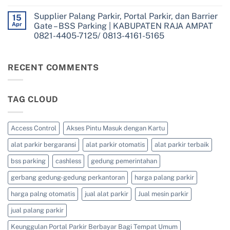
Parking
No
Parkir,
0813-
|
Comments
dan
4161-
Supplier Palang Parkir, Portal Parkir, dan Barrier
on
15
KABUPATEN
Barrier
5165
Supplier
TAMBRAUW
Apr
Gate – BSS Parking | KABUPATEN RAJA AMPAT
Gate
Palang
0821-
–
0821-4405-7125/ 0813-4161-5165
Parkir,
4405-
BSS
Portal
7125/
Parking
No
Parkir,
0813-
|
Comments
dan
4161-
on
KABUPATEN
Barrier
5165
Supplier
RECENT COMMENTS
SORONG
Gate
Palang
SELATAN
–
Parkir,
0821-
BSS
Portal
4405-
Parking
Parkir,
7125/
|
TAG CLOUD
dan
0813-
KABUPATEN
Barrier
4161-
SORONG
Gate
5165
0821-
–
4405-
BSS
Access Control
Akses Pintu Masuk dengan Kartu
7125/
Parking
0813-
|
4161-
alat parkir bergaransi
alat parkir otomatis
alat parkir terbaik
KABUPATEN
5165
RAJA
AMPAT
bss parking
cashless
gedung pemerintahan
0821-
4405-
gerbang gedung-gedung perkantoran
harga palang parkir
7125/
0813-
4161-
harga palng otomatis
jual alat parkir
Jual mesin parkir
5165
jual palang parkir
Keunggulan Portal Parkir Berbayar Bagi Tempat Umum