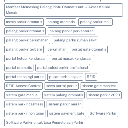
Manfaat Memasang Palang Pintu Otomatis untuk Akses Keluar
Masuk
mesin parkir otomatis
palang otomatis
palang parkir mall
palang parkir otomatis
palang parkir perkantoran
palang parkir perumahan
palang parkir rumah sakit
palang parkir terbaru
perumahan
portal gate otomatis
portal keluar kendaraan
portal masuk kendaraan
portal otomatis
portal solusi parkir profesional
portal teknologi parkir
pusat perbelanjaan
RFID
RFID Access Control
sewa portal parkir
sistem gate manless
sistem gate manual
sistem palang otomatis
sistem parkir 2023
sistem parkir cashless
sistem parkir murah
sistem parkir non tunai
sistem payment gate
Software Parkir
Software Parkir untuk Jasa Pengelolaan Parkir