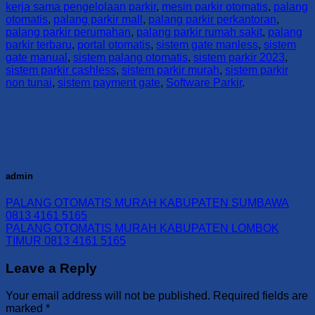
kerja sama pengelolaan parkir
,
mesin parkir otomatis
,
palang
otomatis
,
palang parkir mall
,
palang parkir perkantoran
,
palang parkir perumahan
,
palang parkir rumah sakit
,
palang
parkir terbaru
,
portal otomatis
,
sistem gate manless
,
sistem
gate manual
,
sistem palang otomatis
,
sistem parkir 2023
,
sistem parkir cashless
,
sistem parkir murah
,
sistem parkir
non tunai
,
sistem payment gate
,
Software Parkir
.
admin
PALANG OTOMATIS MURAH KABUPATEN SUMBAWA
0813 4161 5165
PALANG OTOMATIS MURAH KABUPATEN LOMBOK
TIMUR 0813 4161 5165
Leave a Reply
Your email address will not be published.
Required fields are
marked
*