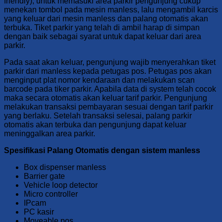
friendly), untuk memasuki area parkir pengunjung cukup
menekan tombol pada mesin manless, lalu mengambil karcis
yang keluar dari mesin manless dan palang otomatis akan
terbuka. Tiket parkir yang telah di ambil harap di simpan
dengan baik sebagai syarat untuk dapat keluar dari area
parkir.
Pada saat akan keluar, pengunjung wajib menyerahkan tiket
parkir dari manless kepada petugas pos. Petugas pos akan
menginput plat nomor kendaraan dan melakukan scan
barcode pada tiker parkir. Apabila data di system telah cocok
maka secara otomatis akan keluar tarif parkir. Pengunjung
melakukan transaksi pembayaran sesuai dengan tarif parkir
yang berlaku. Setelah transaksi selesai, palang parkir
otomatis akan terbuka dan pengunjung dapat keluar
meninggalkan area parkir.
Spesifikasi Palang Otomatis dengan sistem manless
Box dispenser manless
Barrier gate
Vehicle loop detector
Micro controller
IPcam
PC kasir
Moveable pos