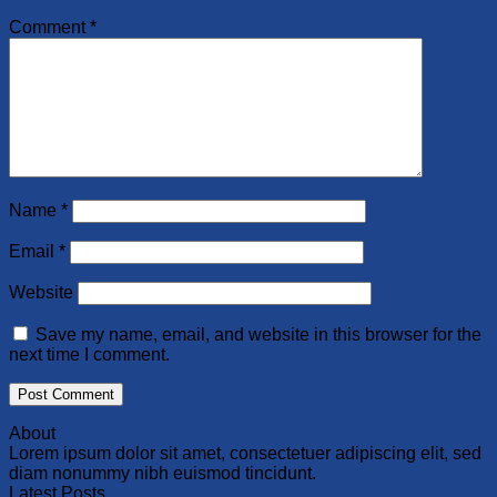
Comment
*
Name
*
Email
*
Website
Save my name, email, and website in this browser for the
next time I comment.
About
Lorem ipsum dolor sit amet, consectetuer adipiscing elit, sed
diam nonummy nibh euismod tincidunt.
Latest Posts