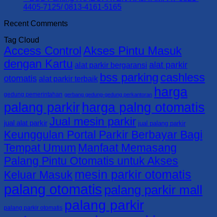
0813-
Parkir,
KABUPATEN
Gate
No
4405-7125/ 0813-4161-5165
4161-
Portal
TAMBRAUW
–
Comments
Recent Comments
5165
Parkir,
0821-
on
BSS
dan
4405-
Supplier
Parking
Tag Cloud
Barrier
7125/
Palang
|
Access Control
Akses Pintu Masuk
Gate
0813-
Parkir,
KABUPATEN
–
4161-
Portal
SORONG
dengan Kartu
alat parkir
alat parkir bergaransi
BSS
5165
Parkir,
SELATAN
bss parking
cashless
Parking
dan
0821-
otomatis
alat parkir terbaik
|
Barrier
4405-
harga
KABUPATEN
Gate
7125/
gedung pemerintahan
gerbang gedung-gedung perkantoran
SORONG
–
0813-
palang parkir
harga palng otomatis
0821-
BSS
4161-
Jual mesin parkir
4405-
Parking
5165
jual alat parkir
jual palang parkir
7125/
|
Keunggulan Portal Parkir Berbayar Bagi
0813-
KABUPATEN
Tempat Umum
Manfaat Memasang
4161-
RAJA
5165
AMPAT
Palang Pintu Otomatis untuk Akses
0821-
mesin parkir otomatis
4405-
Keluar Masuk
7125/
palang otomatis
palang parkir mall
0813-
4161-
palang parkir
5165
palang parkir otomatis