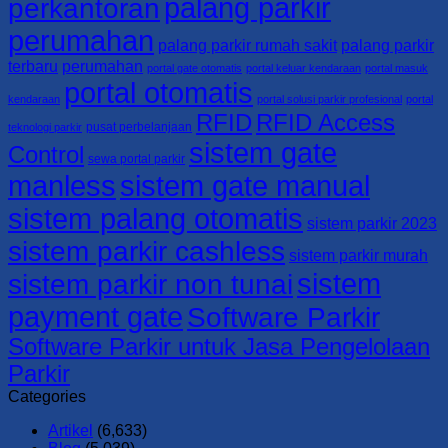
palang parkir
perkantoran
perumahan
palang parkir rumah sakit
palang parkir
terbaru
perumahan
portal gate otomatis
portal keluar kendaraan
portal masuk
portal otomatis
kendaraan
portal solusi parkir profesional
portal
RFID
RFID Access
pusat perbelanjaan
teknologi parkir
sistem gate
Control
sewa portal parkir
manless
sistem gate manual
sistem palang otomatis
sistem parkir 2023
sistem parkir cashless
sistem parkir murah
sistem
sistem parkir non tunai
payment gate
Software Parkir
Software Parkir untuk Jasa Pengelolaan
Parkir
Categories
Artikel
(6,633)