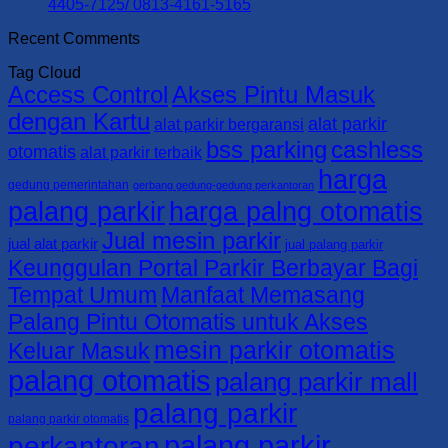
0813-
Parkir,
KABUPATEN
Gate
No
4405-7125/ 0813-4161-5165
4161-
Portal
TAMBRAUW
–
Comments
Recent Comments
5165
Parkir,
0821-
on
BSS
dan
4405-
Supplier
Parking
Tag Cloud
Barrier
7125/
Palang
|
Access Control
Akses Pintu Masuk
Gate
0813-
Parkir,
KABUPATEN
–
4161-
Portal
SORONG
dengan Kartu
alat parkir
alat parkir bergaransi
BSS
5165
Parkir,
SELATAN
bss parking
cashless
Parking
dan
0821-
otomatis
alat parkir terbaik
|
Barrier
4405-
harga
KABUPATEN
Gate
7125/
gedung pemerintahan
gerbang gedung-gedung perkantoran
SORONG
–
0813-
palang parkir
harga palng otomatis
0821-
BSS
4161-
Jual mesin parkir
4405-
Parking
5165
jual alat parkir
jual palang parkir
7125/
|
Keunggulan Portal Parkir Berbayar Bagi
0813-
KABUPATEN
Tempat Umum
Manfaat Memasang
4161-
RAJA
5165
AMPAT
Palang Pintu Otomatis untuk Akses
0821-
mesin parkir otomatis
4405-
Keluar Masuk
7125/
palang otomatis
palang parkir mall
0813-
4161-
palang parkir
5165
palang parkir otomatis
palang parkir
perkantoran