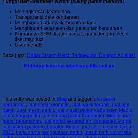
Fungsi dan kelebihan sistem palang parkir manles
s:
Meningkatkan keamanan
Transparansi data kendaraan
Menghindari adanya kebocoran dana
Menghindari kejahatan dan pencurian kendaraan
Kurangnya SDM di gate masuk, ganti dengan mesin
tiket manless
User friendly
Baca juga:
Daftar Sistem Parkir Terintegrasi Dengan Aplikasi
Hubungi kami via whatsapp klik link ini
This entry was posted in
Blog
and tagged
alat parkir
bergaransi
,
alat parkir otomatis
,
alat parkir terbaik
,
jual alat
parkir
,
Jual mesin parkir
,
jual mesin parkir Kabupaten Mappi
,
jual palang parkir
,
jual palang parkir Kabupaten Mappi
,
jual
portal perumahan
,
jual portal perumahan Kabupaten Mappi
,
jual sistem parkir Kabupaten Mappi
,
jual sistem parkir terbaik
2023
,
kerja sama pengelolaan parkir
,
mesin parkir otomatis
,
palang otomatis
,
palang parkir mall
,
palang parkir