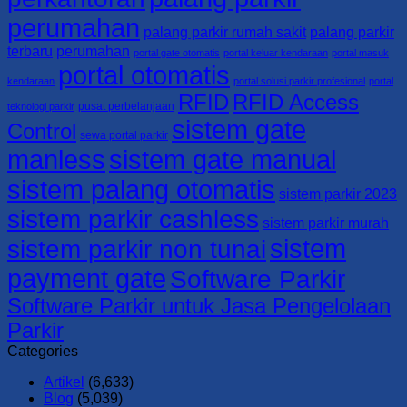
perumahan
palang parkir rumah sakit
palang parkir
terbaru
perumahan
portal gate otomatis
portal keluar kendaraan
portal masuk
portal otomatis
kendaraan
portal solusi parkir profesional
portal
RFID
RFID Access
pusat perbelanjaan
teknologi parkir
sistem gate
Control
sewa portal parkir
manless
sistem gate manual
sistem palang otomatis
sistem parkir 2023
sistem parkir cashless
sistem parkir murah
sistem
sistem parkir non tunai
payment gate
Software Parkir
Software Parkir untuk Jasa Pengelolaan
Parkir
Categories
Artikel
(6,633)
Blog
(5,039)