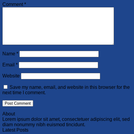
Comment
*
Name
*
Email
*
Website
Save my name, email, and website in this browser for the
next time I comment.
About
Lorem ipsum dolor sit amet, consectetuer adipiscing elit, sed
diam nonummy nibh euismod tincidunt.
Latest Posts