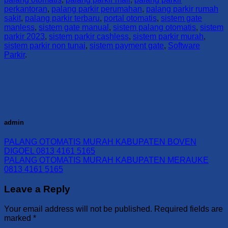
perkantoran
,
palang parkir perumahan
,
palang parkir rumah
sakit
,
palang parkir terbaru
,
portal otomatis
,
sistem gate
manless
,
sistem gate manual
,
sistem palang otomatis
,
sistem
parkir 2023
,
sistem parkir cashless
,
sistem parkir murah
,
sistem parkir non tunai
,
sistem payment gate
,
Software
Parkir
.
admin
PALANG OTOMATIS MURAH KABUPATEN BOVEN
DIGOEL 0813 4161 5165
PALANG OTOMATIS MURAH KABUPATEN MERAUKE
0813 4161 5165
Leave a Reply
Your email address will not be published.
Required fields are
marked
*