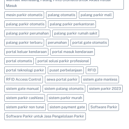
Masuk
mesin parkir otomatis
palang otomatis
palang parkir mall
palang parkir otomatis
palang parkir perkantoran
palang parkir perumahan
palang parkir rumah sakit
palang parkir terbaru
perumahan
portal gate otomatis
portal keluar kendaraan
portal masuk kendaraan
portal otomatis
portal solusi parkir profesional
portal teknologi parkir
pusat perbelanjaan
RFID
RFID Access Control
sewa portal parkir
sistem gate manless
sistem gate manual
sistem palang otomatis
sistem parkir 2023
sistem parkir cashless
sistem parkir murah
sistem parkir non tunai
sistem payment gate
Software Parkir
Software Parkir untuk Jasa Pengelolaan Parkir