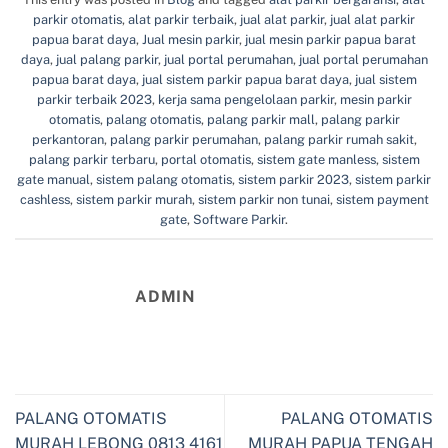
parkir otomatis
,
alat parkir terbaik
,
jual alat parkir
,
jual alat parkir
papua barat daya
,
Jual mesin parkir
,
jual mesin parkir papua barat
daya
,
jual palang parkir
,
jual portal perumahan
,
jual portal perumahan
papua barat daya
,
jual sistem parkir papua barat daya
,
jual sistem
parkir terbaik 2023
,
kerja sama pengelolaan parkir
,
mesin parkir
otomatis
,
palang otomatis
,
palang parkir mall
,
palang parkir
perkantoran
,
palang parkir perumahan
,
palang parkir rumah sakit
,
palang parkir terbaru
,
portal otomatis
,
sistem gate manless
,
sistem
gate manual
,
sistem palang otomatis
,
sistem parkir 2023
,
sistem parkir
cashless
,
sistem parkir murah
,
sistem parkir non tunai
,
sistem payment
gate
,
Software Parkir
.
ADMIN
PALANG OTOMATIS
PALANG OTOMATIS
MURAH LEBONG 0813 4161
MURAH PAPUA TENGAH