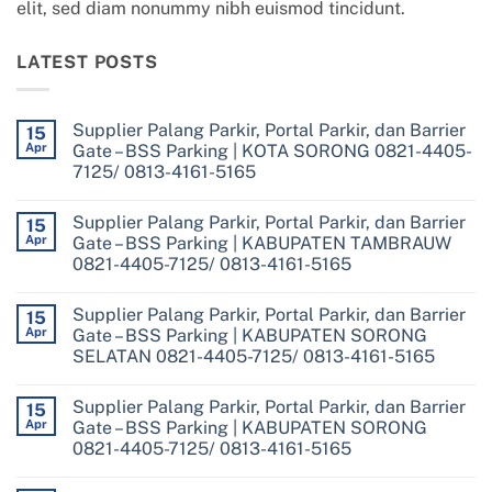
elit, sed diam nonummy nibh euismod tincidunt.
LATEST POSTS
Supplier Palang Parkir, Portal Parkir, dan Barrier
15
Apr
Gate – BSS Parking | KOTA SORONG 0821-4405-
7125/ 0813-4161-5165
No
Comments
Supplier Palang Parkir, Portal Parkir, dan Barrier
on
15
Supplier
Apr
Gate – BSS Parking | KABUPATEN TAMBRAUW
Palang
0821-4405-7125/ 0813-4161-5165
Parkir,
Portal
No
Parkir,
Comments
dan
Supplier Palang Parkir, Portal Parkir, dan Barrier
on
15
Barrier
Supplier
Apr
Gate – BSS Parking | KABUPATEN SORONG
Gate
Palang
–
SELATAN 0821-4405-7125/ 0813-4161-5165
Parkir,
BSS
Portal
Parking
No
Parkir,
|
Comments
dan
Supplier Palang Parkir, Portal Parkir, dan Barrier
on
15
KOTA
Barrier
Supplier
SORONG
Apr
Gate – BSS Parking | KABUPATEN SORONG
Gate
Palang
0821-
–
0821-4405-7125/ 0813-4161-5165
Parkir,
4405-
BSS
Portal
7125/
Parking
No
Parkir,
0813-
|
Comments
dan