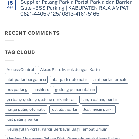
4161-
Supplier Palang Parkir, Portal Parkir, dan Barrier
on
15
KABUPATEN
Barrier
5165
Supplier
TAMBRAUW
Apr
Gate – BSS Parking | KABUPATEN RAJA AMPAT
Gate
Palang
0821-
–
0821-4405-7125/ 0813-4161-5165
Parkir,
4405-
BSS
Portal
7125/
Parking
No
Parkir,
0813-
|
Comments
dan
4161-
on
KABUPATEN
Barrier
5165
Supplier
RECENT COMMENTS
SORONG
Gate
Palang
SELATAN
–
Parkir,
0821-
BSS
Portal
4405-
Parking
Parkir,
7125/
|
TAG CLOUD
dan
0813-
KABUPATEN
Barrier
4161-
SORONG
Gate
5165
0821-
–
4405-
BSS
Access Control
Akses Pintu Masuk dengan Kartu
7125/
Parking
0813-
|
4161-
alat parkir bergaransi
alat parkir otomatis
alat parkir terbaik
KABUPATEN
5165
RAJA
AMPAT
bss parking
cashless
gedung pemerintahan
0821-
4405-
gerbang gedung-gedung perkantoran
harga palang parkir
7125/
0813-
4161-
harga palng otomatis
jual alat parkir
Jual mesin parkir
5165
jual palang parkir
Keunggulan Portal Parkir Berbayar Bagi Tempat Umum
Manfaat Memasang Palang Pintu Otomatis untuk Akses Keluar