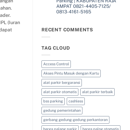
bangan
Parking | KABUPATEN RAJA
Parkir,
KABUPATEN
Portal
AMPAT 0821-4405-7125/
SORONG
mahan.
Parkir,
SELATAN
0813-4161-5165
dan
ader.
0821-
Barrier
No
4405-
Gate
Comments
IPL (Iuran
7125/
–
on
0813-
BSS
Supplier
 dapat
RECENT COMMENTS
4161-
Parking
Palang
5165
|
Parkir,
KABUPATEN
Portal
SORONG
Parkir,
0821-
TAG CLOUD
dan
4405-
Barrier
7125/
Gate
0813-
–
4161-
BSS
Access Control
5165
Parking
|
Akses Pintu Masuk dengan Kartu
KABUPATEN
RAJA
AMPAT
alat parkir bergaransi
0821-
4405-
alat parkir otomatis
alat parkir terbaik
7125/
0813-
4161-
bss parking
cashless
5165
gedung pemerintahan
gerbang gedung-gedung perkantoran
harga palang parkir
harga palng otomatis