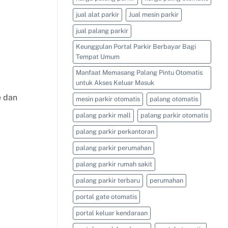
jual alat parkir
Jual mesin parkir
jual palang parkir
Keunggulan Portal Parkir Berbayar Bagi
Tempat Umum
Manfaat Memasang Palang Pintu Otomatis
untuk Akses Keluar Masuk
e dan
mesin parkir otomatis
palang otomatis
palang parkir mall
palang parkir otomatis
palang parkir perkantoran
palang parkir perumahan
palang parkir rumah sakit
palang parkir terbaru
perumahan
portal gate otomatis
portal keluar kendaraan