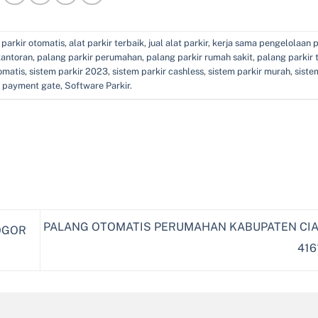
 parkir otomatis
,
alat parkir terbaik
,
jual alat parkir
,
kerja sama pengelolaan p
kantoran
,
palang parkir perumahan
,
palang parkir rumah sakit
,
palang parkir 
omatis
,
sistem parkir 2023
,
sistem parkir cashless
,
sistem parkir murah
,
siste
m payment gate
,
Software Parkir
.
PALANG OTOMATIS PERUMAHAN KABUPATEN CIA
OGOR
416