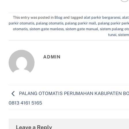
This entry was posted in
Blog
and tagged
alat parkir bergaransi
,
alat
parkir otomatis
,
palang otomatis
,
palang parkir mall
,
palang parkir per
otomatis
,
sistem gate manless
,
sistem gate manual
,
sistem palang ot
tunai
,
siste
ADMIN
PALANG OTOMATIS PERUMAHAN KABUPATEN B
0813 4161 5165
Leave a Reply