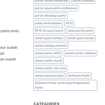
portal masuk kendaraan
portal otomatis
portal solusi parkir profesional
portal teknologi parkir
pusat perbelanjaan
RFID
 pada pintu
RFID Access Control
sewa portal parkir
sistem gate manless
sistem gate manual
sistem palang otomatis
otor sudah
gal
sistem parkir 2023
sistem parkir cashless
aan sudah
sistem parkir murah
sistem parkir non tunai
sistem payment gate
Software Parkir
Software Parkir untuk Jasa Pengelolaan
Parkir
CATEGORIES