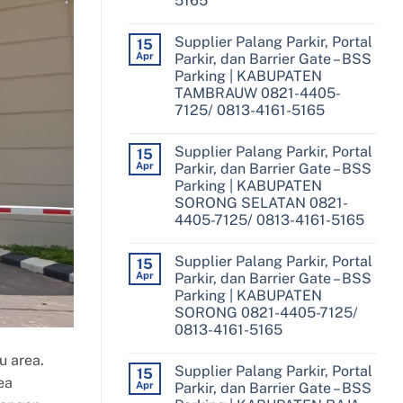
5165
No
Comments
Supplier Palang Parkir, Portal
on
15
Supplier
Apr
Parkir, dan Barrier Gate – BSS
Palang
Parking | KABUPATEN
Parkir,
Portal
TAMBRAUW 0821-4405-
Parkir,
7125/ 0813-4161-5165
dan
Barrier
No
Gate
Comments
–
Supplier Palang Parkir, Portal
on
15
BSS
Supplier
Apr
Parkir, dan Barrier Gate – BSS
Parking
Palang
|
Parking | KABUPATEN
Parkir,
KOTA
Portal
SORONG SELATAN 0821-
SORONG
Parkir,
0821-
4405-7125/ 0813-4161-5165
dan
4405-
Barrier
No
7125/
Gate
Comments
0813-
–
Supplier Palang Parkir, Portal
on
15
4161-
BSS
Supplier
Apr
5165
Parkir, dan Barrier Gate – BSS
Parking
Palang
|
Parking | KABUPATEN
Parkir,
KABUPATEN
Portal
SORONG 0821-4405-7125/
TAMBRAUW
Parkir,
0821-
0813-4161-5165
dan
4405-
Barrier
No
7125/
Gate
u area.
Comments
0813-
–
Supplier Palang Parkir, Portal
on
15
4161-
BSS
ea
Supplier
Apr
5165
Parkir, dan Barrier Gate – BSS
Parking
Palang
|