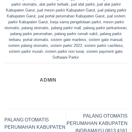
parkir otomatis
,
alat parkir terbaik
,
jual alat parkir
,
jual alat parkir
Kabupaten Garut
,
jual mesin parkir Kabupaten Garut
,
jual palang parkir
Kabupaten Garut
,
jual portal perumahan Kabupaten Garut
,
jual sistem
parkir Kabupaten Garut
,
kerja sama pengelolaan parkir
,
mesin parkir
otomatis
,
palang otomatis
,
palang parkir mall
,
palang parkir perkantoran
,
palang parkir perumahan
,
palang parkir rumah sakit
,
palang parkir
terbaru
,
portal otomatis
,
sistem gate manless
,
sistem gate manual
,
sistem palang otomatis
,
sistem parkir 2023
,
sistem parkir cashless
,
sistem parkir murah
,
sistem parkir non tunai
,
sistem payment gate
,
Software Parkir
.
ADMIN
PALANG OTOMATIS
PALANG OTOMATIS
PERUMAHAN KABUPATEN
PERUMAHAN KABUPATEN
INDRAMAYU 0813 4161