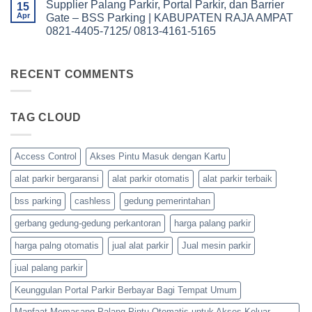
4161-
Supplier Palang Parkir, Portal Parkir, dan Barrier
on
15
KABUPATEN
Barrier
5165
Supplier
TAMBRAUW
Apr
Gate – BSS Parking | KABUPATEN RAJA AMPAT
Gate
Palang
0821-
–
0821-4405-7125/ 0813-4161-5165
Parkir,
4405-
BSS
Portal
7125/
Parking
No
Parkir,
0813-
|
Comments
dan
4161-
on
KABUPATEN
Barrier
5165
Supplier
RECENT COMMENTS
SORONG
Gate
Palang
SELATAN
–
Parkir,
0821-
BSS
Portal
4405-
Parking
Parkir,
7125/
|
TAG CLOUD
dan
0813-
KABUPATEN
Barrier
4161-
SORONG
Gate
5165
0821-
–
4405-
BSS
Access Control
Akses Pintu Masuk dengan Kartu
7125/
Parking
0813-
|
4161-
alat parkir bergaransi
alat parkir otomatis
alat parkir terbaik
KABUPATEN
5165
RAJA
AMPAT
bss parking
cashless
gedung pemerintahan
0821-
4405-
gerbang gedung-gedung perkantoran
harga palang parkir
7125/
0813-
4161-
harga palng otomatis
jual alat parkir
Jual mesin parkir
5165
jual palang parkir
Keunggulan Portal Parkir Berbayar Bagi Tempat Umum
Manfaat Memasang Palang Pintu Otomatis untuk Akses Keluar