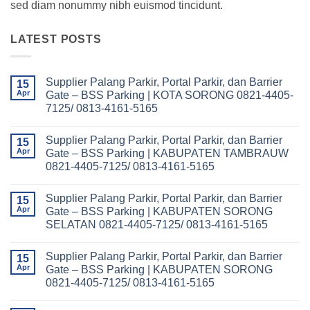
sed diam nonummy nibh euismod tincidunt.
LATEST POSTS
Supplier Palang Parkir, Portal Parkir, dan Barrier
15
Apr
Gate – BSS Parking | KOTA SORONG 0821-4405-
7125/ 0813-4161-5165
No
Comments
Supplier Palang Parkir, Portal Parkir, dan Barrier
on
15
Supplier
Apr
Gate – BSS Parking | KABUPATEN TAMBRAUW
Palang
0821-4405-7125/ 0813-4161-5165
Parkir,
Portal
No
Parkir,
Comments
dan
Supplier Palang Parkir, Portal Parkir, dan Barrier
on
15
Barrier
Supplier
Apr
Gate – BSS Parking | KABUPATEN SORONG
Gate
Palang
–
SELATAN 0821-4405-7125/ 0813-4161-5165
Parkir,
BSS
Portal
Parking
No
Parkir,
|
Comments
dan
Supplier Palang Parkir, Portal Parkir, dan Barrier
on
15
KOTA
Barrier
Supplier
SORONG
Apr
Gate – BSS Parking | KABUPATEN SORONG
Gate
Palang
0821-
–
0821-4405-7125/ 0813-4161-5165
Parkir,
4405-
BSS
Portal
7125/
Parking
No
Parkir,
0813-
|
Comments
dan