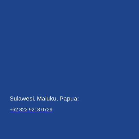
Sulawesi, Maluku, Papua:
+62 822 9218 0729