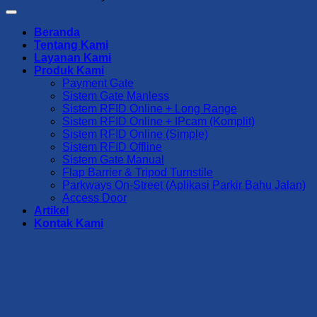
Beranda
Tentang Kami
Layanan Kami
Produk Kami
Payment Gate
Sistem Gate Manless
Sistem RFID Online + Long Range
Sistem RFID Online + IPcam (Komplit)
Sistem RFID Online (Simple)
Sistem RFID Offline
Sistem Gate Manual
Flap Barrier & Tripod Turnstile
Parkways On-Street (Aplikasi Parkir Bahu Jalan)
Access Door
Artikel
Kontak Kami