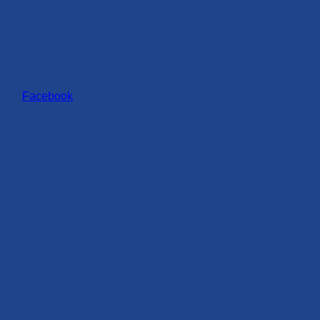
Facebook