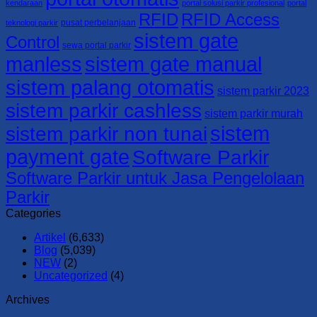
kendaraan
portal solusi parkir profesional
portal
RFID
RFID Access
pusat perbelanjaan
teknologi parkir
sistem gate
Control
sewa portal parkir
manless
sistem gate manual
sistem palang otomatis
sistem parkir 2023
sistem parkir cashless
sistem parkir murah
sistem
sistem parkir non tunai
payment gate
Software Parkir
Software Parkir untuk Jasa Pengelolaan
Parkir
Categories
Artikel
(6,633)
Blog
(5,039)
NEW
(2)
Uncategorized
(4)
Archives