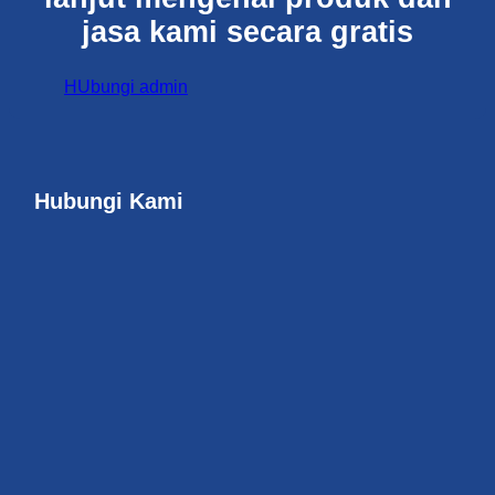
jasa kami secara gratis
HUbungi admin
Hubungi Kami