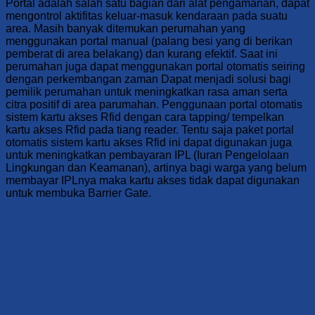
Portal adalah salah satu bagian dari alat pengamanan, dapat
mengontrol aktifitas keluar-masuk kendaraan pada suatu
area. Masih banyak ditemukan perumahan yang
menggunakan portal manual (palang besi yang di berikan
pemberat di area belakang) dan kurang efektif. Saat ini
perumahan juga dapat menggunakan portal otomatis seiring
dengan perkembangan zaman Dapat menjadi solusi bagi
pemilik perumahan untuk meningkatkan rasa aman serta
citra positif di area parumahan. Penggunaan portal otomatis
sistem kartu akses Rfid dengan cara tapping/ tempelkan
kartu akses Rfid pada tiang reader. Tentu saja paket portal
otomatis sistem kartu akses Rfid ini dapat digunakan juga
untuk meningkatkan pembayaran IPL (Iuran Pengelolaan
Lingkungan dan Keamanan), artinya bagi warga yang belum
membayar IPLnya maka kartu akses tidak dapat digunakan
untuk membuka Barrier Gate.