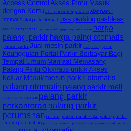
Access Control
Akses Pintu Masuk
Gate
0813-
Parkir,
KABUPATEN
–
4161-
Portal
SORONG
dengan Kartu
alat parkir
alat parkir bergaransi
BSS
5165
Parkir,
SELATAN
bss parking
cashless
Parking
dan
0821-
otomatis
alat parkir terbaik
|
Barrier
4405-
harga
KABUPATEN
Gate
7125/
gedung pemerintahan
gerbang gedung-gedung perkantoran
SORONG
–
0813-
palang parkir
harga palng otomatis
0821-
BSS
4161-
Jual mesin parkir
4405-
Parking
5165
jual alat parkir
jual palang parkir
7125/
|
Keunggulan Portal Parkir Berbayar Bagi
0813-
KABUPATEN
Tempat Umum
Manfaat Memasang
4161-
RAJA
5165
AMPAT
Palang Pintu Otomatis untuk Akses
0821-
mesin parkir otomatis
4405-
Keluar Masuk
7125/
palang otomatis
palang parkir mall
0813-
4161-
palang parkir
5165
palang parkir otomatis
palang parkir
perkantoran
perumahan
palang parkir rumah sakit
palang parkir
terbaru
perumahan
portal gate otomatis
portal keluar kendaraan
portal masuk
portal otomatis