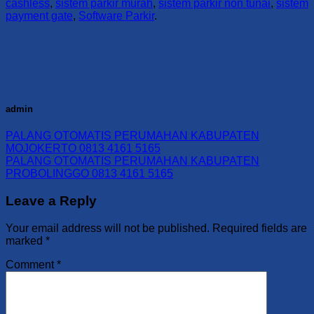
cashless
,
sistem parkir murah
,
sistem parkir non tunai
,
sistem
payment gate
,
Software Parkir
.
admin
PALANG OTOMATIS PERUMAHAN KABUPATEN
MOJOKERTO 0813 4161 5165
PALANG OTOMATIS PERUMAHAN KABUPATEN
PROBOLINGGO 0813 4161 5165
Leave a Reply
Your email address will not be published.
Required fields are
marked
*
Comment
*