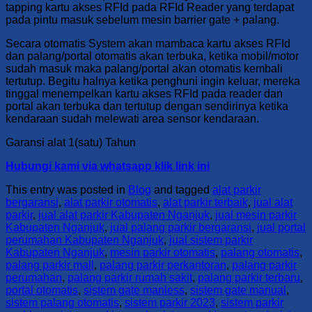
tapping kartu akses RFId pada RFId Reader yang terdapat
pada pintu masuk sebelum mesin barrier gate + palang.
Secara otomatis System akan mambaca kartu akses RFId
dan palang/portal otomatis akan terbuka, ketika mobil/motor
sudah masuk maka palang/portal akan otomatis kembali
tertutup. Begitu halnya ketika penghuni ingin keluar, mereka
tinggal menempelkan kartu akses RFId pada reader dan
portal akan terbuka dan tertutup dengan sendirinya ketika
kendaraan sudah melewati area sensor kendaraan.
Garansi alat 1(satu) Tahun
Hubungi kami via whatsapp klik link ini
This entry was posted in
Blog
and tagged
alat parkir
bergaransi
,
alat parkir otomatis
,
alat parkir terbaik
,
jual alat
parkir
,
jual alat parkir Kabupaten Nganjuk
,
jual mesin parkir
Kabupaten Nganjuk
,
jual palang parkir bergaransi
,
jual portal
perumahan Kabupaten Nganjuk
,
jual sistem parkir
Kabupaten Nganjuk
,
mesin parkir otomatis
,
palang otomatis
,
palang parkir mall
,
palang parkir perkantoran
,
palang parkir
perumahan
,
palang parkir rumah sakit
,
palang parkir terbaru
,
portal otomatis
,
sistem gate manless
,
sistem gate manual
,
sistem palang otomatis
,
sistem parkir 2023
,
sistem parkir