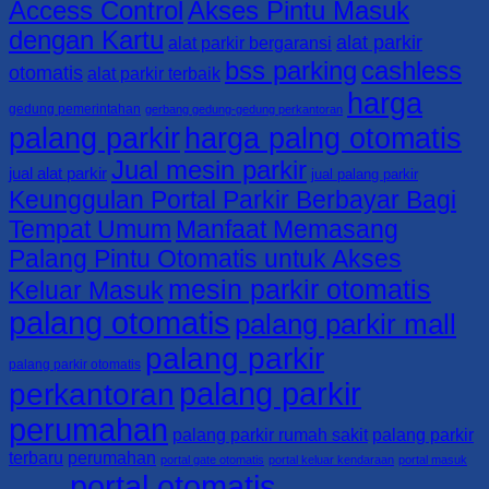
Access Control
Akses Pintu Masuk
Gate
0813-
Parkir,
KABUPATEN
–
4161-
Portal
SORONG
dengan Kartu
alat parkir
alat parkir bergaransi
BSS
5165
Parkir,
SELATAN
bss parking
cashless
Parking
dan
0821-
otomatis
alat parkir terbaik
|
Barrier
4405-
harga
KABUPATEN
Gate
7125/
gedung pemerintahan
gerbang gedung-gedung perkantoran
SORONG
–
0813-
palang parkir
harga palng otomatis
0821-
BSS
4161-
Jual mesin parkir
4405-
Parking
5165
jual alat parkir
jual palang parkir
7125/
|
Keunggulan Portal Parkir Berbayar Bagi
0813-
KABUPATEN
Tempat Umum
Manfaat Memasang
4161-
RAJA
5165
AMPAT
Palang Pintu Otomatis untuk Akses
0821-
mesin parkir otomatis
4405-
Keluar Masuk
7125/
palang otomatis
palang parkir mall
0813-
4161-
palang parkir
5165
palang parkir otomatis
palang parkir
perkantoran
perumahan
palang parkir rumah sakit
palang parkir
terbaru
perumahan
portal gate otomatis
portal keluar kendaraan
portal masuk
portal otomatis