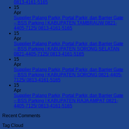
No
0813-4161-5165
Comments
15
on
Apr
Supplier
Supplier Palang Parkir, Portal Parkir, dan Barrier Gate
Palang
– BSS Parking | KABUPATEN TAMBRAUW 0821-
Parkir,
No
4405-7125/ 0813-4161-5165
Portal
Comments
15
Parkir,
on
Apr
dan
Supplier
Supplier Palang Parkir, Portal Parkir, dan Barrier Gate
Barrier
Palang
– BSS Parking | KABUPATEN SORONG SELATAN
Gate
Parkir,
No
0821-4405-7125/ 0813-4161-5165
–
Portal
Comments
15
BSS
Parkir,
on
Apr
Parking
dan
Supplier
Supplier Palang Parkir, Portal Parkir, dan Barrier Gate
|
Barrier
Palang
– BSS Parking | KABUPATEN SORONG 0821-4405-
KOTA
Gate
Parkir,
No
7125/ 0813-4161-5165
SORONG
–
Portal
Comments
15
0821-
on
BSS
Parkir,
Apr
4405-
Supplier
Parking
dan
Supplier Palang Parkir, Portal Parkir, dan Barrier Gate
7125/
Palang
|
Barrier
– BSS Parking | KABUPATEN RAJA AMPAT 0821-
0813-
Parkir,
KABUPATEN
Gate
No
4405-7125/ 0813-4161-5165
4161-
Portal
TAMBRAUW
–
Comments
Recent Comments
5165
Parkir,
0821-
on
BSS
dan
4405-
Supplier
Parking
Tag Cloud
Barrier
7125/
Palang
|