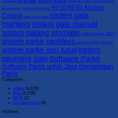
kendaraan
portal solusi parkir profesional
portal
RFID
RFID Access
pusat perbelanjaan
teknologi parkir
sistem gate
Control
sewa portal parkir
manless
sistem gate manual
sistem palang otomatis
sistem parkir 2023
sistem parkir cashless
sistem parkir murah
sistem
sistem parkir non tunai
payment gate
Software Parkir
Software Parkir untuk Jasa Pengelolaan
Parkir
Categories
Artikel
(6,633)
Blog
(5,039)
NEW
(2)
Uncategorized
(4)
Archives