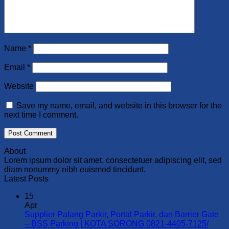
Name
*
Email
*
Website
Save my name, email, and website in this browser for the
next time I comment.
About
Lorem ipsum dolor sit amet, consectetuer adipiscing elit, sed
diam nonummy nibh euismod tincidunt.
Latest Posts
15
Apr
Supplier Palang Parkir, Portal Parkir, dan Barrier Gate
– BSS Parking | KOTA SORONG 0821-4405-7125/