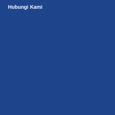
Hubungi Kami