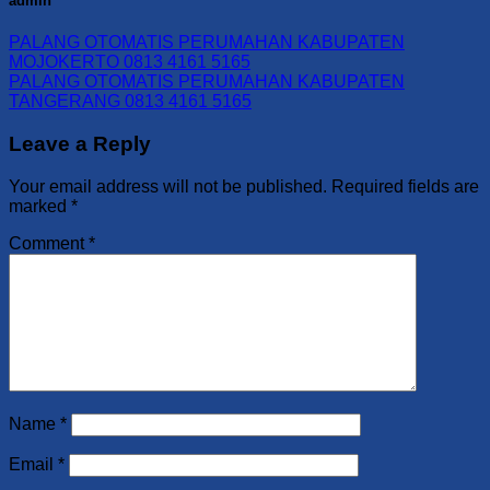
admin
PALANG OTOMATIS PERUMAHAN KABUPATEN
MOJOKERTO 0813 4161 5165
PALANG OTOMATIS PERUMAHAN KABUPATEN
TANGERANG 0813 4161 5165
Leave a Reply
Your email address will not be published.
Required fields are
marked
*
Comment
*
Name
*
Email
*