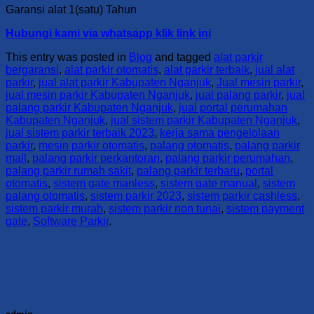
Garansi alat 1(satu) Tahun
Hubungi kami via whatsapp klik link ini
This entry was posted in
Blog
and tagged
alat parkir
bergaransi
,
alat parkir otomatis
,
alat parkir terbaik
,
jual alat
parkir
,
jual alat parkir Kabupaten Nganjuk
,
Jual mesin parkir
,
jual mesin parkir Kabupaten Nganjuk
,
jual palang parkir
,
jual
palang parkir Kabupaten Nganjuk
,
jual portal perumahan
Kabupaten Nganjuk
,
jual sistem parkir Kabupaten Nganjuk
,
jual sistem parkir terbaik 2023
,
kerja sama pengelolaan
parkir
,
mesin parkir otomatis
,
palang otomatis
,
palang parkir
mall
,
palang parkir perkantoran
,
palang parkir perumahan
,
palang parkir rumah sakit
,
palang parkir terbaru
,
portal
otomatis
,
sistem gate manless
,
sistem gate manual
,
sistem
palang otomatis
,
sistem parkir 2023
,
sistem parkir cashless
,
sistem parkir murah
,
sistem parkir non tunai
,
sistem payment
gate
,
Software Parkir
.