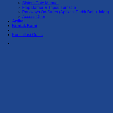
Sistem Gate Manual
Flap Barrier & Tripod Turnstile
Parkways On-Street (Aplikasi Parkir Bahu Jalan)
Access Door
Artikel
Kontak Kami
Konsultasi Gratis