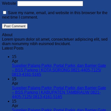
Website
Save my name, email, and website in this browser for the
next time I comment.
About
Lorem ipsum dolor sit amet, consectetuer adipiscing elit, sed
diam nonummy nibh euismod tincidunt.
Latest Posts
15
Apr
Supplier Palang Parkir, Portal Parkir, dan Barrier Gate
– BSS Parking | KOTA SORONG 0821-4405-7125/
No
0813-4161-5165
Comments
15
on
Apr
Supplier
Supplier Palang Parkir, Portal Parkir, dan Barrier Gate
Palang
– BSS Parking | KABUPATEN TAMBRAUW 0821-
Parkir,
No
4405-7125/ 0813-4161-5165
Portal
Comments
15
Parkir,
on
Apr
dan
Supplier
Supplier Palang Parkir, Portal Parkir, dan Barrier Gate