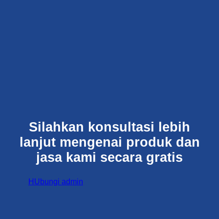
Silahkan konsultasi lebih
lanjut mengenai produk dan
jasa kami secara gratis
HUbungi admin