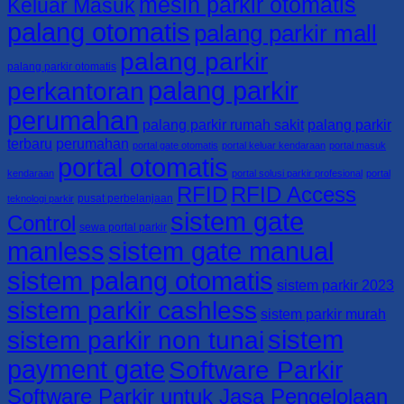
mesin parkir otomatis
Keluar Masuk
7125/
palang otomatis
palang parkir mall
0813-
4161-
palang parkir
5165
palang parkir otomatis
palang parkir
perkantoran
perumahan
palang parkir rumah sakit
palang parkir
terbaru
perumahan
portal gate otomatis
portal keluar kendaraan
portal masuk
portal otomatis
kendaraan
portal solusi parkir profesional
portal
RFID
RFID Access
pusat perbelanjaan
teknologi parkir
sistem gate
Control
sewa portal parkir
manless
sistem gate manual
sistem palang otomatis
sistem parkir 2023
sistem parkir cashless
sistem parkir murah
sistem
sistem parkir non tunai
payment gate
Software Parkir
Software Parkir untuk Jasa Pengelolaan