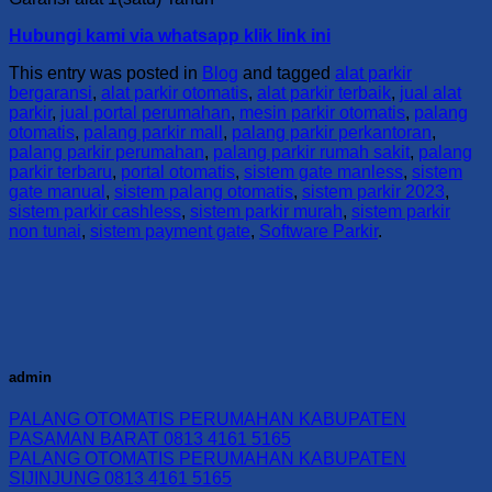
Hubungi kami via whatsapp klik link ini
This entry was posted in
Blog
and tagged
alat parkir
bergaransi
,
alat parkir otomatis
,
alat parkir terbaik
,
jual alat
parkir
,
jual portal perumahan
,
mesin parkir otomatis
,
palang
otomatis
,
palang parkir mall
,
palang parkir perkantoran
,
palang parkir perumahan
,
palang parkir rumah sakit
,
palang
parkir terbaru
,
portal otomatis
,
sistem gate manless
,
sistem
gate manual
,
sistem palang otomatis
,
sistem parkir 2023
,
sistem parkir cashless
,
sistem parkir murah
,
sistem parkir
non tunai
,
sistem payment gate
,
Software Parkir
.
admin
PALANG OTOMATIS PERUMAHAN KABUPATEN
PASAMAN BARAT 0813 4161 5165
PALANG OTOMATIS PERUMAHAN KABUPATEN
SIJINJUNG 0813 4161 5165