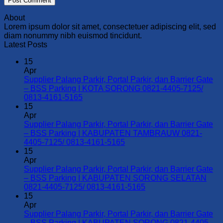
About
Lorem ipsum dolor sit amet, consectetuer adipiscing elit, sed
diam nonummy nibh euismod tincidunt.
Latest Posts
15
Apr
Supplier Palang Parkir, Portal Parkir, dan Barrier Gate
– BSS Parking | KOTA SORONG 0821-4405-7125/
No
0813-4161-5165
Comments
15
on
Apr
Supplier
Supplier Palang Parkir, Portal Parkir, dan Barrier Gate
Palang
– BSS Parking | KABUPATEN TAMBRAUW 0821-
Parkir,
No
4405-7125/ 0813-4161-5165
Portal
Comments
15
Parkir,
on
Apr
dan
Supplier
Supplier Palang Parkir, Portal Parkir, dan Barrier Gate
Barrier
Palang
– BSS Parking | KABUPATEN SORONG SELATAN
Gate
Parkir,
No
0821-4405-7125/ 0813-4161-5165
–
Portal
Comments
15
BSS
Parkir,
on
Apr
Parking
dan
Supplier
Supplier Palang Parkir, Portal Parkir, dan Barrier Gate
|
Barrier
Palang
– BSS Parking | KABUPATEN SORONG 0821-4405-