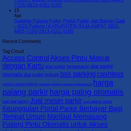
KOTA
Gate
Parkir,
No
7125/ 0813-4161-5165
SORONG
–
Portal
Comments
15
0821-
on
BSS
Parkir,
Apr
4405-
Supplier
Parking
dan
Supplier Palang Parkir, Portal Parkir, dan Barrier Gate
7125/
Palang
|
Barrier
– BSS Parking | KABUPATEN RAJA AMPAT 0821-
0813-
Parkir,
KABUPATEN
Gate
No
4405-7125/ 0813-4161-5165
4161-
Portal
TAMBRAUW
–
Comments
Recent Comments
5165
Parkir,
0821-
on
BSS
dan
4405-
Supplier
Parking
Tag Cloud
Barrier
7125/
Palang
|
Access Control
Akses Pintu Masuk
Gate
0813-
Parkir,
KABUPATEN
–
4161-
Portal
SORONG
dengan Kartu
alat parkir
alat parkir bergaransi
BSS
5165
Parkir,
SELATAN
bss parking
cashless
Parking
dan
0821-
otomatis
alat parkir terbaik
|
Barrier
4405-
harga
KABUPATEN
Gate
7125/
gedung pemerintahan
gerbang gedung-gedung perkantoran
SORONG
–
0813-
palang parkir
harga palng otomatis
0821-
BSS
4161-
Jual mesin parkir
4405-
Parking
5165
jual alat parkir
jual palang parkir
7125/
|
Keunggulan Portal Parkir Berbayar Bagi
0813-
KABUPATEN
Tempat Umum
Manfaat Memasang
4161-
RAJA
5165
AMPAT
Palang Pintu Otomatis untuk Akses
0821-
4405-