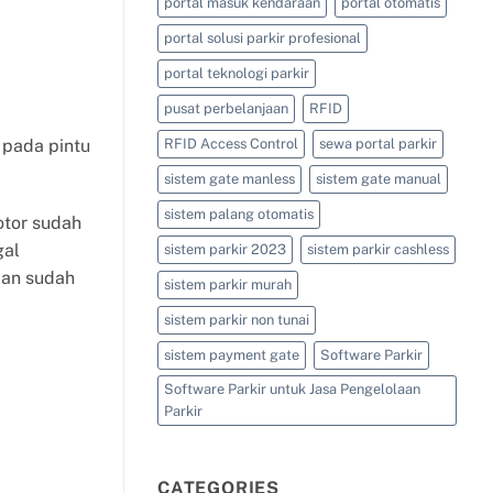
portal masuk kendaraan
portal otomatis
portal solusi parkir profesional
portal teknologi parkir
pusat perbelanjaan
RFID
 pada pintu
RFID Access Control
sewa portal parkir
sistem gate manless
sistem gate manual
sistem palang otomatis
otor sudah
gal
sistem parkir 2023
sistem parkir cashless
aan sudah
sistem parkir murah
sistem parkir non tunai
sistem payment gate
Software Parkir
Software Parkir untuk Jasa Pengelolaan
Parkir
CATEGORIES