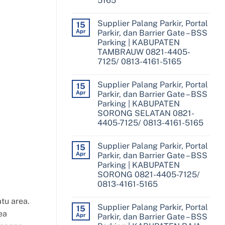
5165
No
Comments
Supplier Palang Parkir, Portal
on
15
Supplier
Apr
Parkir, dan Barrier Gate – BSS
Palang
Parking | KABUPATEN
Parkir,
Portal
TAMBRAUW 0821-4405-
Parkir,
7125/ 0813-4161-5165
dan
Barrier
No
Gate
Comments
–
Supplier Palang Parkir, Portal
on
15
BSS
Supplier
Apr
Parkir, dan Barrier Gate – BSS
Parking
Palang
|
Parking | KABUPATEN
Parkir,
KOTA
Portal
SORONG SELATAN 0821-
SORONG
Parkir,
0821-
4405-7125/ 0813-4161-5165
dan
4405-
Barrier
No
7125/
Gate
Comments
0813-
–
Supplier Palang Parkir, Portal
on
15
4161-
BSS
Supplier
Apr
5165
Parkir, dan Barrier Gate – BSS
Parking
Palang
|
Parking | KABUPATEN
Parkir,
KABUPATEN
Portal
SORONG 0821-4405-7125/
TAMBRAUW
Parkir,
0821-
0813-4161-5165
dan
4405-
Barrier
No
7125/
Gate
tu area.
Comments
0813-
–
Supplier Palang Parkir, Portal
on
15
4161-
BSS
ea
Supplier
Apr
5165
Parkir, dan Barrier Gate – BSS
Parking
Palang
|