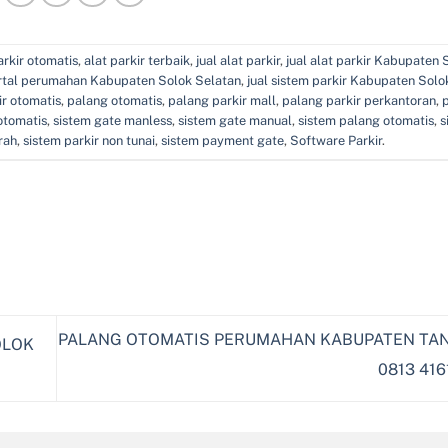
arkir otomatis
,
alat parkir terbaik
,
jual alat parkir
,
jual alat parkir Kabupaten 
ortal perumahan Kabupaten Solok Selatan
,
jual sistem parkir Kabupaten Solo
ir otomatis
,
palang otomatis
,
palang parkir mall
,
palang parkir perkantoran
,
otomatis
,
sistem gate manless
,
sistem gate manual
,
sistem palang otomatis
,
s
rah
,
sistem parkir non tunai
,
sistem payment gate
,
Software Parkir
.
PALANG OTOMATIS PERUMAHAN KABUPATEN TA
OLOK
0813 416