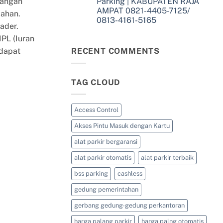
bangan
Parking | KABUPATEN RAJA
Parkir,
KABUPATEN
Portal
AMPAT 0821-4405-7125/
SORONG
mahan.
Parkir,
SELATAN
0813-4161-5165
dan
ader.
0821-
Barrier
No
4405-
Gate
Comments
IPL (Iuran
7125/
–
on
0813-
BSS
Supplier
 dapat
RECENT COMMENTS
4161-
Parking
Palang
5165
|
Parkir,
KABUPATEN
Portal
SORONG
Parkir,
0821-
TAG CLOUD
dan
4405-
Barrier
7125/
Gate
0813-
–
4161-
BSS
Access Control
5165
Parking
|
Akses Pintu Masuk dengan Kartu
KABUPATEN
RAJA
AMPAT
alat parkir bergaransi
0821-
4405-
alat parkir otomatis
alat parkir terbaik
7125/
0813-
4161-
bss parking
cashless
5165
gedung pemerintahan
gerbang gedung-gedung perkantoran
harga palang parkir
harga palng otomatis