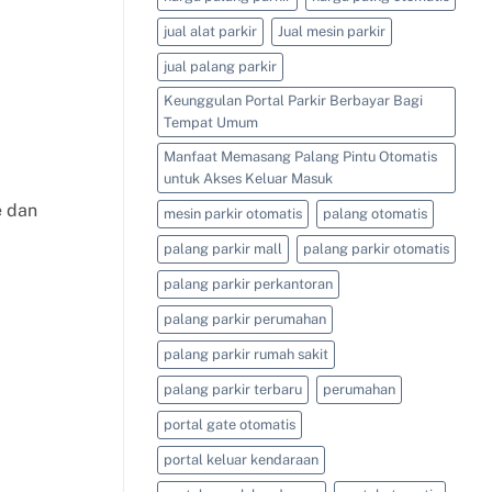
jual alat parkir
Jual mesin parkir
jual palang parkir
Keunggulan Portal Parkir Berbayar Bagi
Tempat Umum
Manfaat Memasang Palang Pintu Otomatis
untuk Akses Keluar Masuk
e dan
mesin parkir otomatis
palang otomatis
palang parkir mall
palang parkir otomatis
palang parkir perkantoran
palang parkir perumahan
palang parkir rumah sakit
palang parkir terbaru
perumahan
portal gate otomatis
portal keluar kendaraan