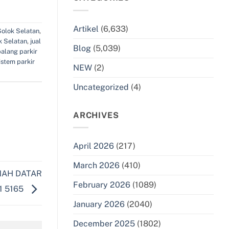
Artikel
(6,633)
Solok Selatan
,
k Selatan
,
jual
Blog
(5,039)
palang parkir
istem parkir
NEW
(2)
Uncategorized
(4)
ARCHIVES
April 2026
(217)
March 2026
(410)
NAH DATAR
February 2026
(1089)
1 5165
January 2026
(2040)
December 2025
(1802)