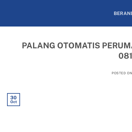
Skip
to
BERAN
content
PALANG OTOMATIS PERUM
081
POSTED O
30
Oct