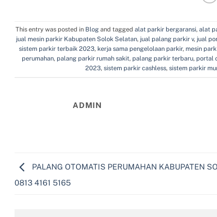
This entry was posted in
Blog
and tagged
alat parkir bergaransi
,
alat p
jual mesin parkir Kabupaten Solok Selatan
,
jual palang parkir v
,
jual p
sistem parkir terbaik 2023
,
kerja sama pengelolaan parkir
,
mesin park
perumahan
,
palang parkir rumah sakit
,
palang parkir terbaru
,
portal 
2023
,
sistem parkir cashless
,
sistem parkir mu
ADMIN
PALANG OTOMATIS PERUMAHAN KABUPATEN S
0813 4161 5165