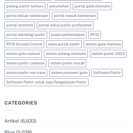
palang parkir terbaru
perumahan
portal gate otomatis
portal keluar kendaraan
portal masuk kendaraan
portal otomatis
portal solusi parkir profesional
portal teknologi parkir
pusat perbelanjaan
RFID
RFID Access Control
sewa portal parkir
sistem gate manless
sistem gate manual
sistem palang otomatis
sistem parkir 2023
sistem parkir cashless
sistem parkir murah
sistem parkir non tunai
sistem payment gate
Software Parkir
Software Parkir untuk Jasa Pengelolaan Parkir
CATEGORIES
Artikel
(6,633)
Blog
(5,039)