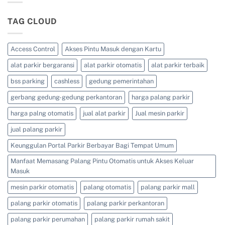
Parkir,
0821-
BSS
Portal
4405-
Parking
Parkir,
7125/
|
TAG CLOUD
dan
0813-
KABUPATEN
Barrier
4161-
SORONG
Gate
5165
0821-
–
4405-
BSS
Access Control
Akses Pintu Masuk dengan Kartu
7125/
Parking
0813-
|
4161-
alat parkir bergaransi
alat parkir otomatis
alat parkir terbaik
KABUPATEN
5165
RAJA
AMPAT
bss parking
cashless
gedung pemerintahan
0821-
4405-
gerbang gedung-gedung perkantoran
harga palang parkir
7125/
0813-
4161-
harga palng otomatis
jual alat parkir
Jual mesin parkir
5165
jual palang parkir
Keunggulan Portal Parkir Berbayar Bagi Tempat Umum
Manfaat Memasang Palang Pintu Otomatis untuk Akses Keluar
Masuk
mesin parkir otomatis
palang otomatis
palang parkir mall
palang parkir otomatis
palang parkir perkantoran
palang parkir perumahan
palang parkir rumah sakit