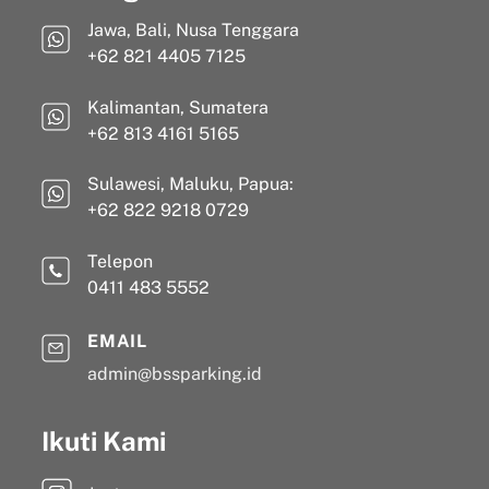
Jawa, Bali, Nusa Tenggara
+62 821 4405 7125
Kalimantan, Sumatera
+62 813 4161 5165
Sulawesi, Maluku, Papua:
+62 822 9218 0729
Telepon
0411 483 5552
EMAIL
admin@bssparking.id
Ikuti Kami