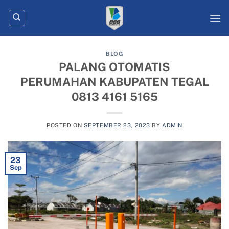
Skip
to
content
BLOG
PALANG OTOMATIS
PERUMAHAN KABUPATEN TEGAL
0813 4161 5165
POSTED ON
SEPTEMBER 23, 2023
BY
ADMIN
23
Sep