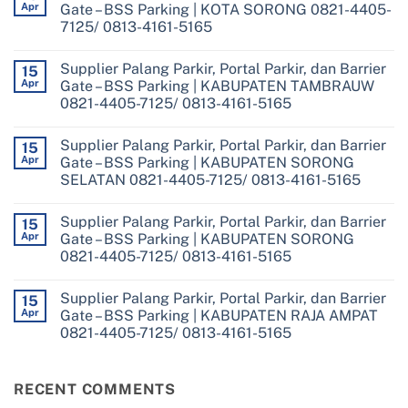
Apr
Gate – BSS Parking | KOTA SORONG 0821-4405-
7125/ 0813-4161-5165
No
Comments
Supplier Palang Parkir, Portal Parkir, dan Barrier
on
15
Supplier
Apr
Gate – BSS Parking | KABUPATEN TAMBRAUW
Palang
0821-4405-7125/ 0813-4161-5165
Parkir,
Portal
No
Parkir,
Comments
dan
Supplier Palang Parkir, Portal Parkir, dan Barrier
on
15
Barrier
Supplier
Apr
Gate – BSS Parking | KABUPATEN SORONG
Gate
Palang
–
SELATAN 0821-4405-7125/ 0813-4161-5165
Parkir,
BSS
Portal
Parking
No
Parkir,
|
Comments
dan
Supplier Palang Parkir, Portal Parkir, dan Barrier
on
15
KOTA
Barrier
Supplier
SORONG
Apr
Gate – BSS Parking | KABUPATEN SORONG
Gate
Palang
0821-
–
0821-4405-7125/ 0813-4161-5165
Parkir,
4405-
BSS
Portal
7125/
Parking
No
Parkir,
0813-
|
Comments
dan
4161-
Supplier Palang Parkir, Portal Parkir, dan Barrier
on
15
KABUPATEN
Barrier
5165
Supplier
TAMBRAUW
Apr
Gate – BSS Parking | KABUPATEN RAJA AMPAT
Gate
Palang
0821-
–
0821-4405-7125/ 0813-4161-5165
Parkir,
4405-
BSS
Portal
7125/
Parking
No
Parkir,
0813-
|
Comments
dan
4161-
on
KABUPATEN
Barrier
5165
Supplier
RECENT COMMENTS
SORONG
Gate
Palang
SELATAN
–