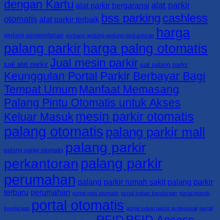
dengan Kartu
alat parkir
alat parkir bergaransi
BSS
5165
Parkir,
SELATAN
bss parking
cashless
Parking
dan
0821-
otomatis
alat parkir terbaik
|
Barrier
4405-
harga
KABUPATEN
Gate
7125/
gedung pemerintahan
gerbang gedung-gedung perkantoran
SORONG
–
0813-
palang parkir
harga palng otomatis
0821-
BSS
4161-
Jual mesin parkir
4405-
Parking
5165
jual alat parkir
jual palang parkir
7125/
|
Keunggulan Portal Parkir Berbayar Bagi
0813-
KABUPATEN
Tempat Umum
Manfaat Memasang
4161-
RAJA
5165
AMPAT
Palang Pintu Otomatis untuk Akses
0821-
mesin parkir otomatis
4405-
Keluar Masuk
7125/
palang otomatis
palang parkir mall
0813-
4161-
palang parkir
5165
palang parkir otomatis
palang parkir
perkantoran
perumahan
palang parkir rumah sakit
palang parkir
terbaru
perumahan
portal gate otomatis
portal keluar kendaraan
portal masuk
portal otomatis
kendaraan
portal solusi parkir profesional
portal
RFID
RFID Access