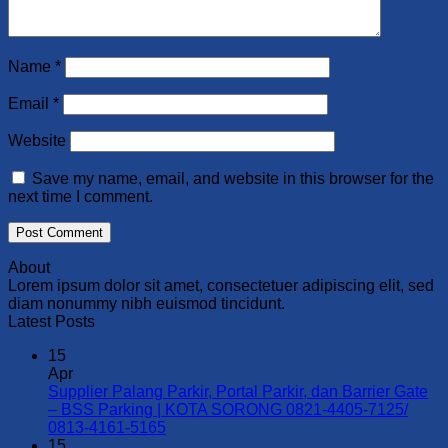
Name
*
Email
*
Website
Save my name, email, and website in this browser for the
next time I comment.
About
Lorem ipsum dolor sit amet, consectetuer adipiscing elit, sed
diam nonummy nibh euismod tincidunt.
Latest Posts
15
Apr
Supplier Palang Parkir, Portal Parkir, dan Barrier Gate
– BSS Parking | KOTA SORONG 0821-4405-7125/
No
0813-4161-5165
Comments
15