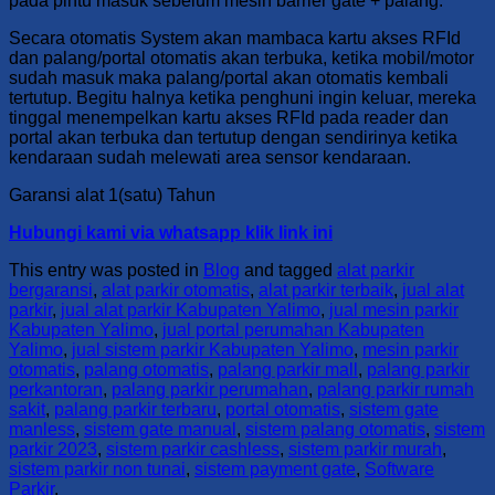
pada pintu masuk sebelum mesin barrier gate + palang.
Secara otomatis System akan mambaca kartu akses RFId
dan palang/portal otomatis akan terbuka, ketika mobil/motor
sudah masuk maka palang/portal akan otomatis kembali
tertutup. Begitu halnya ketika penghuni ingin keluar, mereka
tinggal menempelkan kartu akses RFId pada reader dan
portal akan terbuka dan tertutup dengan sendirinya ketika
kendaraan sudah melewati area sensor kendaraan.
Garansi alat 1(satu) Tahun
Hubungi kami via whatsapp klik link ini
This entry was posted in
Blog
and tagged
alat parkir
bergaransi
,
alat parkir otomatis
,
alat parkir terbaik
,
jual alat
parkir
,
jual alat parkir Kabupaten Yalimo
,
jual mesin parkir
Kabupaten Yalimo
,
jual portal perumahan Kabupaten
Yalimo
,
jual sistem parkir Kabupaten Yalimo
,
mesin parkir
otomatis
,
palang otomatis
,
palang parkir mall
,
palang parkir
perkantoran
,
palang parkir perumahan
,
palang parkir rumah
sakit
,
palang parkir terbaru
,
portal otomatis
,
sistem gate
manless
,
sistem gate manual
,
sistem palang otomatis
,
sistem
parkir 2023
,
sistem parkir cashless
,
sistem parkir murah
,
sistem parkir non tunai
,
sistem payment gate
,
Software
Parkir
.