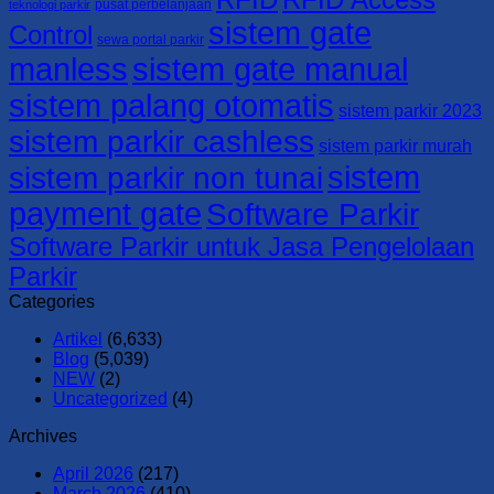
pusat perbelanjaan
teknologi parkir
sistem gate
Control
sewa portal parkir
manless
sistem gate manual
sistem palang otomatis
sistem parkir 2023
sistem parkir cashless
sistem parkir murah
sistem
sistem parkir non tunai
payment gate
Software Parkir
Software Parkir untuk Jasa Pengelolaan
Parkir
Categories
Artikel
(6,633)
Blog
(5,039)
NEW
(2)
Uncategorized
(4)
Archives
April 2026
(217)
March 2026
(410)