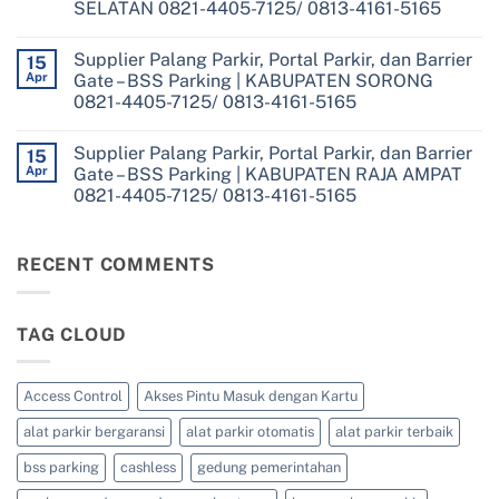
–
SELATAN 0821-4405-7125/ 0813-4161-5165
Parkir,
BSS
Portal
Parking
No
Parkir,
|
Comments
dan
Supplier Palang Parkir, Portal Parkir, dan Barrier
on
15
KOTA
Barrier
Supplier
SORONG
Apr
Gate – BSS Parking | KABUPATEN SORONG
Gate
Palang
0821-
–
0821-4405-7125/ 0813-4161-5165
Parkir,
4405-
BSS
Portal
7125/
Parking
No
Parkir,
0813-
|
Comments
dan
4161-
Supplier Palang Parkir, Portal Parkir, dan Barrier
on
15
KABUPATEN
Barrier
5165
Supplier
TAMBRAUW
Apr
Gate – BSS Parking | KABUPATEN RAJA AMPAT
Gate
Palang
0821-
–
0821-4405-7125/ 0813-4161-5165
Parkir,
4405-
BSS
Portal
7125/
Parking
No
Parkir,
0813-
|
Comments
dan
4161-
on
KABUPATEN
Barrier
5165
Supplier
RECENT COMMENTS
SORONG
Gate
Palang
SELATAN
–
Parkir,
0821-
BSS
Portal
4405-
Parking
Parkir,
7125/
|
TAG CLOUD
dan
0813-
KABUPATEN
Barrier
4161-
SORONG
Gate
5165
0821-
–
4405-
BSS
Access Control
Akses Pintu Masuk dengan Kartu
7125/
Parking
0813-
|
4161-
alat parkir bergaransi
alat parkir otomatis
alat parkir terbaik
KABUPATEN
5165
RAJA
AMPAT
bss parking
cashless
gedung pemerintahan
0821-
4405-