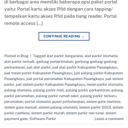
di berbagai area memiliki beberapa opsi paket portal
yaitu: Portal kartu akses Rfid dengan cara tapping/
tempelkan kartu akses Rfid pada tiang reader. Portal
remote access […]
CONTINUE READING
→
Posted in
Blog
|
Tagged
alat parkir bergaransi
,
alat parkir otomatis
,
alat parkir terbaik
,
gedung pemerintahan
,
gerbang gedung-gedung
perkantoran
,
jual alat parkir
,
jual alat parkir Kabupaten Pasangkayu
,
jual mesin parkir Kabupaten Pasangkayu
,
jual palang parkir Kabupaten
Pasangkayu
,
jual portal perumahan Kabupaten Pasangkayu
,
jual sistem
parkir
,
jual sistem parkir Kabupaten Pasangkayu
,
mesin parkir otomatis
,
palang otomatis
,
palang parkir mall
,
palang parkir perkantoran
,
palang
parkir perumahan
,
palang parkir rumah sakit
,
palang parkir terbaru
,
perumahan
,
portal otomatis
,
pusat perbelanjaan
,
sistem gate manless
,
sistem gate manual
,
sistem palang otomatis
,
sistem parkir 2023
,
sistem
parkir cashless
,
sistem parkir murah
,
sistem parkir non tunai
,
sistem
payment gate
,
Software Parkir
Leave a comment