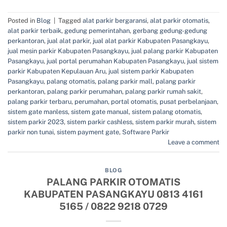
Posted in
Blog
|
Tagged
alat parkir bergaransi
,
alat parkir otomatis
,
alat parkir terbaik
,
gedung pemerintahan
,
gerbang gedung-gedung
perkantoran
,
jual alat parkir
,
jual alat parkir Kabupaten Pasangkayu
,
jual mesin parkir Kabupaten Pasangkayu
,
jual palang parkir Kabupaten
Pasangkayu
,
jual portal perumahan Kabupaten Pasangkayu
,
jual sistem
parkir Kabupaten Kepulauan Aru
,
jual sistem parkir Kabupaten
Pasangkayu
,
palang otomatis
,
palang parkir mall
,
palang parkir
perkantoran
,
palang parkir perumahan
,
palang parkir rumah sakit
,
palang parkir terbaru
,
perumahan
,
portal otomatis
,
pusat perbelanjaan
,
sistem gate manless
,
sistem gate manual
,
sistem palang otomatis
,
sistem parkir 2023
,
sistem parkir cashless
,
sistem parkir murah
,
sistem
parkir non tunai
,
sistem payment gate
,
Software Parkir
Leave a comment
BLOG
PALANG PARKIR OTOMATIS
KABUPATEN PASANGKAYU 0813 4161
5165 / 0822 9218 0729