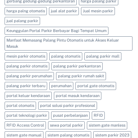
gerbang gedung-gedung perkantoran
harga palang parkir
7125/
0813-
4161-
harga palng otomatis
jual alat parkir
Jual mesin parkir
5165
jual palang parkir
Keunggulan Portal Parkir Berbayar Bagi Tempat Umum
Manfaat Memasang Palang Pintu Otomatis untuk Akses Keluar
Masuk
mesin parkir otomatis
palang otomatis
palang parkir mall
palang parkir otomatis
palang parkir perkantoran
palang parkir perumahan
palang parkir rumah sakit
palang parkir terbaru
perumahan
portal gate otomatis
portal keluar kendaraan
portal masuk kendaraan
portal otomatis
portal solusi parkir profesional
portal teknologi parkir
pusat perbelanjaan
RFID
RFID Access Control
sewa portal parkir
sistem gate manless
sistem gate manual
sistem palang otomatis
sistem parkir 2023