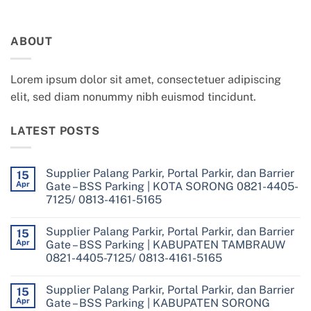
ABOUT
Lorem ipsum dolor sit amet, consectetuer adipiscing
elit, sed diam nonummy nibh euismod tincidunt.
LATEST POSTS
Supplier Palang Parkir, Portal Parkir, dan Barrier
15
Apr
Gate – BSS Parking | KOTA SORONG 0821-4405-
7125/ 0813-4161-5165
No
Comments
Supplier Palang Parkir, Portal Parkir, dan Barrier
on
15
Supplier
Apr
Gate – BSS Parking | KABUPATEN TAMBRAUW
Palang
0821-4405-7125/ 0813-4161-5165
Parkir,
Portal
No
Parkir,
Comments
dan
Supplier Palang Parkir, Portal Parkir, dan Barrier
on
15
Barrier
Supplier
Apr
Gate – BSS Parking | KABUPATEN SORONG
Gate
Palang