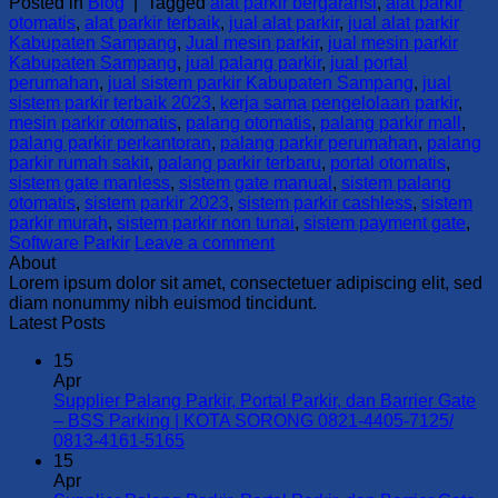
Posted in
Blog
|
Tagged
alat parkir bergaransi
,
alat parkir
otomatis
,
alat parkir terbaik
,
jual alat parkir
,
jual alat parkir
Kabupaten Sampang
,
Jual mesin parkir
,
jual mesin parkir
Kabupaten Sampang
,
jual palang parkir
,
jual portal
perumahan
,
jual sistem parkir Kabupaten Sampang
,
jual
sistem parkir terbaik 2023
,
kerja sama pengelolaan parkir
,
mesin parkir otomatis
,
palang otomatis
,
palang parkir mall
,
palang parkir perkantoran
,
palang parkir perumahan
,
palang
parkir rumah sakit
,
palang parkir terbaru
,
portal otomatis
,
sistem gate manless
,
sistem gate manual
,
sistem palang
otomatis
,
sistem parkir 2023
,
sistem parkir cashless
,
sistem
parkir murah
,
sistem parkir non tunai
,
sistem payment gate
,
Software Parkir
Leave a comment
About
Lorem ipsum dolor sit amet, consectetuer adipiscing elit, sed
diam nonummy nibh euismod tincidunt.
Latest Posts
15
Apr
Supplier Palang Parkir, Portal Parkir, dan Barrier Gate
– BSS Parking | KOTA SORONG 0821-4405-7125/
No
0813-4161-5165
Comments
15
on
Apr