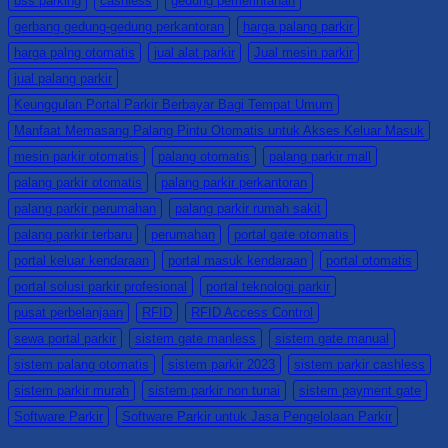
bss parking
cashless
gedung pemerintahan
Parking
dan
0821-
|
Barrier
4405-
gerbang gedung-gedung perkantoran
harga palang parkir
KABUPATEN
Gate
7125/
harga palng otomatis
jual alat parkir
Jual mesin parkir
SORONG
–
0813-
0821-
BSS
4161-
jual palang parkir
4405-
Parking
5165
Keunggulan Portal Parkir Berbayar Bagi Tempat Umum
7125/
|
0813-
KABUPATEN
Manfaat Memasang Palang Pintu Otomatis untuk Akses Keluar Masuk
4161-
RAJA
mesin parkir otomatis
palang otomatis
palang parkir mall
5165
AMPAT
0821-
palang parkir otomatis
palang parkir perkantoran
4405-
palang parkir perumahan
palang parkir rumah sakit
7125/
palang parkir terbaru
perumahan
portal gate otomatis
0813-
4161-
portal keluar kendaraan
portal masuk kendaraan
portal otomatis
5165
portal solusi parkir profesional
portal teknologi parkir
pusat perbelanjaan
RFID
RFID Access Control
sewa portal parkir
sistem gate manless
sistem gate manual
sistem palang otomatis
sistem parkir 2023
sistem parkir cashless
sistem parkir murah
sistem parkir non tunai
sistem payment gate
Software Parkir
Software Parkir untuk Jasa Pengelolaan Parkir