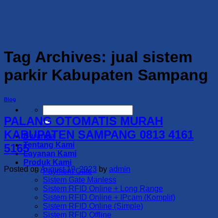
Skip
to
content
Tag Archives:
jual sistem
parkir Kabupaten Sampang
Blog
Search
for:
PALANG OTOMATIS MURAH
KABUPATEN SAMPANG 0813 4161
Beranda
Tentang Kami
5165
Layanan Kami
Produk Kami
Posted on
August 19, 2023
by
admin
Payment Gate
Sistem Gate Manless
Sistem RFID Online + Long Range
Sistem RFID Online + IPcam (Komplit)
Sistem RFID Online (Simple)
Sistem RFID Offline