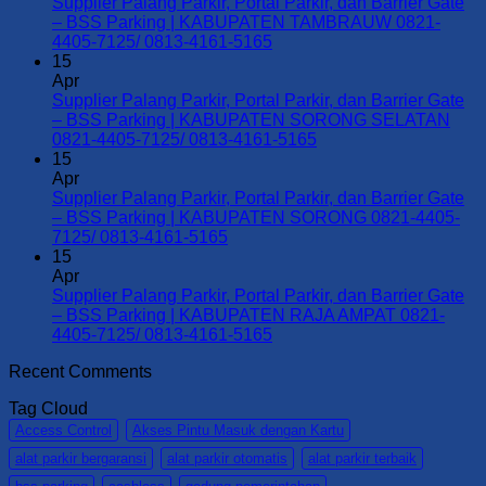
Supplier
Supplier Palang Parkir, Portal Parkir, dan Barrier Gate
Palang
– BSS Parking | KABUPATEN TAMBRAUW 0821-
Parkir,
No
4405-7125/ 0813-4161-5165
Portal
Comments
15
Parkir,
on
Apr
dan
Supplier
Supplier Palang Parkir, Portal Parkir, dan Barrier Gate
Barrier
Palang
– BSS Parking | KABUPATEN SORONG SELATAN
Gate
Parkir,
No
0821-4405-7125/ 0813-4161-5165
–
Portal
Comments
15
BSS
Parkir,
on
Apr
Parking
dan
Supplier
Supplier Palang Parkir, Portal Parkir, dan Barrier Gate
|
Barrier
Palang
– BSS Parking | KABUPATEN SORONG 0821-4405-
KOTA
Gate
Parkir,
No
7125/ 0813-4161-5165
SORONG
–
Portal
Comments
15
0821-
on
BSS
Parkir,
Apr
4405-
Supplier
Parking
dan
Supplier Palang Parkir, Portal Parkir, dan Barrier Gate
7125/
Palang
|
Barrier
– BSS Parking | KABUPATEN RAJA AMPAT 0821-
0813-
Parkir,
KABUPATEN
Gate
No
4405-7125/ 0813-4161-5165
4161-
Portal
TAMBRAUW
–
Comments
Recent Comments
5165
Parkir,
0821-
on
BSS
dan
4405-
Supplier
Parking
Tag Cloud
Barrier
7125/
Palang
|
Gate
0813-
Parkir,
KABUPATEN
Access Control
Akses Pintu Masuk dengan Kartu
–
4161-
Portal
SORONG
alat parkir bergaransi
alat parkir otomatis
alat parkir terbaik
BSS
5165
Parkir,
SELATAN