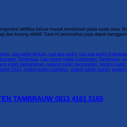
 mengontrol aktifitas keluar-masuk kendaraan pada suatu area
ang) dan kurang efektif. Saat ini perumahan juga dapat mengg
matis
,
alat parkir terbaik
,
jual alat parkir
,
jual alat parkir Kabup
Kabupaten Tambrauw
,
jual sistem parkir Kabupaten Tambrauw
,
ju
ang parkir perkantoran
,
palang parkir perumahan
,
palang parkir
parkir 2023
,
sistem parkir cashless
,
sistem parkir murah
,
sistem 
N TAMBRAUW 0813 4161 5165