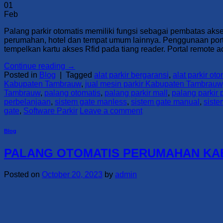
01
Feb
Palang parkir otomatis memiliki fungsi sebagai pembatas ak
perumahan, hotel dan tempat umum lainnya. Penggunaan portal 
tempelkan kartu akses Rfid pada tiang reader. Portal remote 
Continue reading
→
Posted in
Blog
|
Tagged
alat parkir bergaransi
,
alat parkir oto
Kabupaten Tambrauw
,
jual mesin parkir Kabupaten Tambrauw
Tambrauw
,
palang otomatis
,
palang parkir mall
,
palang parkir 
perbelanjaan
,
sistem gate manless
,
sistem gate manual
,
siste
gate
,
Software Parkir
Leave a comment
Blog
PALANG OTOMATIS PERUMAHAN KAB
Posted on
October 20, 2023
by
admin