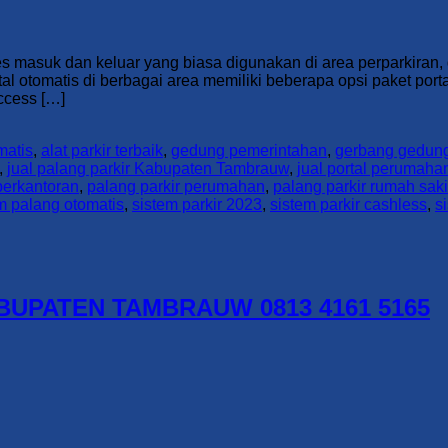
ses masuk dan keluar yang biasa digunakan di area perparkira
otomatis di berbagai area memiliki beberapa opsi paket portal 
access […]
matis
,
alat parkir terbaik
,
gedung pemerintahan
,
gerbang gedung
,
jual palang parkir Kabupaten Tambrauw
,
jual portal perumah
perkantoran
,
palang parkir perumahan
,
palang parkir rumah saki
m palang otomatis
,
sistem parkir 2023
,
sistem parkir cashless
,
s
UPATEN TAMBRAUW 0813 4161 5165