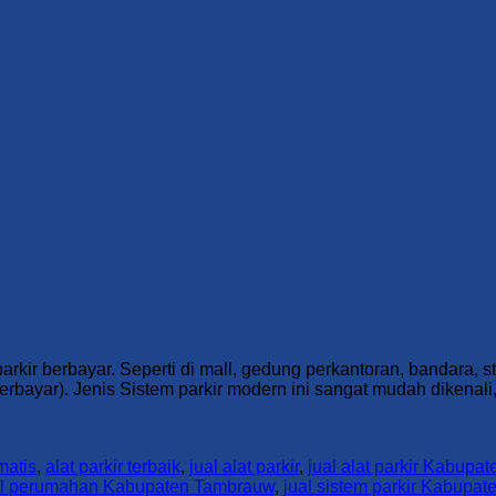
kir berbayar. Seperti di mall, gedung perkantoran, bandara, s
rbayar). Jenis Sistem parkir modern ini sangat mudah dikenali,
matis
,
alat parkir terbaik
,
jual alat parkir
,
jual alat parkir Kabup
tal perumahan Kabupaten Tambrauw
,
jual sistem parkir Kabupa