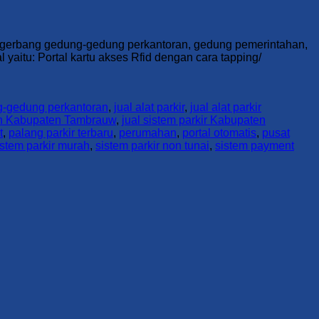
n, gerbang gedung-gedung perkantoran, gedung pemerintahan,
yaitu: Portal kartu akses Rfid dengan cara tapping/
-gedung perkantoran
,
jual alat parkir
,
jual alat parkir
an Kabupaten Tambrauw
,
jual sistem parkir Kabupaten
t
,
palang parkir terbaru
,
perumahan
,
portal otomatis
,
pusat
istem parkir murah
,
sistem parkir non tunai
,
sistem payment