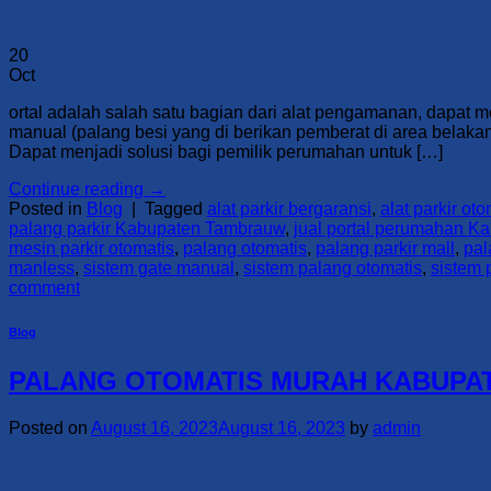
20
Oct
ortal adalah salah satu bagian dari alat pengamanan, dapat
manual (palang besi yang di berikan pemberat di area belak
Dapat menjadi solusi bagi pemilik perumahan untuk […]
Continue reading
→
Posted in
Blog
|
Tagged
alat parkir bergaransi
,
alat parkir oto
palang parkir Kabupaten Tambrauw
,
jual portal perumahan 
mesin parkir otomatis
,
palang otomatis
,
palang parkir mall
,
pal
manless
,
sistem gate manual
,
sistem palang otomatis
,
sistem 
comment
Blog
PALANG OTOMATIS MURAH KABUPATE
Posted on
August 16, 2023
August 16, 2023
by
admin