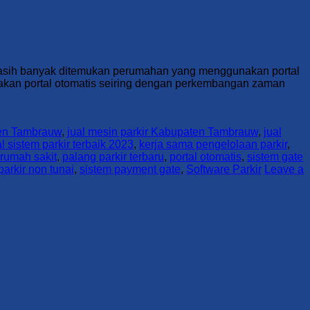
. Masih banyak ditemukan perumahan yang menggunakan portal
unakan portal otomatis seiring dengan perkembangan zaman
aten Tambrauw
,
jual mesin parkir Kabupaten Tambrauw
,
jual
al sistem parkir terbaik 2023
,
kerja sama pengelolaan parkir
,
 rumah sakit
,
palang parkir terbaru
,
portal otomatis
,
sistem gate
parkir non tunai
,
sistem payment gate
,
Software Parkir
Leave a