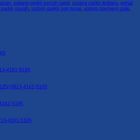
mahan
,
palang parkir rumah sakit
,
palang parkir terbaru
,
portal
 parkir murah
,
sistem parkir non tunai
,
sistem payment gate
,
No
165
Comments
on
Supplier
No
813-4161-5165
Palang
Comments
Parkir,
on
Portal
Supplier
No
7125/ 0813-4161-5165
Parkir,
Palang
Comments
dan
Parkir,
on
Barrier
Portal
Supplier
No
-4161-5165
Gate
Parkir,
Palang
Comments
–
on
dan
Parkir,
BSS
Supplier
Barrier
Portal
No
0813-4161-5165
Parking
Palang
Gate
Parkir,
Comments
|
Parkir,
–
on
dan
KOTA
Portal
BSS
Supplier
Barrier