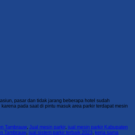
tasiun, pasar dan tidak jarang beberapa hotel sudah
 karena pada saat di pintu masuk area parkir terdapat mesin
aten Tambrauw
,
Jual mesin parkir
,
jual mesin parkir Kabupaten
ten Tambrauw
,
jual sistem parkir terbaik 2023
,
kerja sama