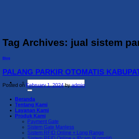
Skip
to
content
Tag Archives:
jual sistem p
Blog
PALANG PARKIR OTOMATIS KABUPATEN
Search
Posted on
February 1, 2024
by
admin
for:
Beranda
Tentang Kami
Layanan Kami
Produk Kami
Payment Gate
Sistem Gate Manless
Sistem RFID Online + Long Range
Sistem RFID Online + IPcam (Komplit)