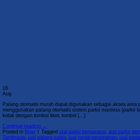
16
Aug
Palang otomatis murah dapat digunakan sebagai akses area par
menggunakan palang otomatis sistem parkir manless (parkir be
kotak dengan tombol tiket, tombol […]
Continue reading
→
Posted in
Blog
|
Tagged
alat parkir bergaransi
,
alat parkir oto
Tambrauw
,
jual palang parkir
,
jual portal perumahan
,
jual por