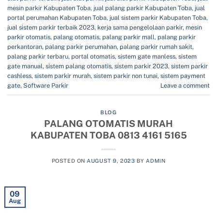
mesin parkir Kabupaten Toba
,
jual palang parkir Kabupaten Toba
,
jual
portal perumahan Kabupaten Toba
,
jual sistem parkir Kabupaten Toba
,
jual sistem parkir terbaik 2023
,
kerja sama pengelolaan parkir
,
mesin
parkir otomatis
,
palang otomatis
,
palang parkir mall
,
palang parkir
perkantoran
,
palang parkir perumahan
,
palang parkir rumah sakit
,
palang parkir terbaru
,
portal otomatis
,
sistem gate manless
,
sistem
gate manual
,
sistem palang otomatis
,
sistem parkir 2023
,
sistem parkir
cashless
,
sistem parkir murah
,
sistem parkir non tunai
,
sistem payment
gate
,
Software Parkir
Leave a comment
BLOG
PALANG OTOMATIS MURAH
KABUPATEN TOBA 0813 4161 5165
POSTED ON
AUGUST 9, 2023
BY
ADMIN
09
Aug