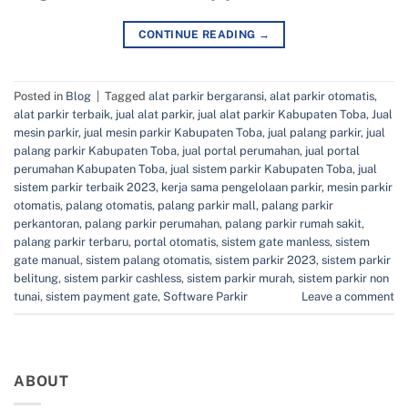
CONTINUE READING
→
Posted in
Blog
|
Tagged
alat parkir bergaransi
,
alat parkir otomatis
,
alat parkir terbaik
,
jual alat parkir
,
jual alat parkir Kabupaten Toba
,
Jual
mesin parkir
,
jual mesin parkir Kabupaten Toba
,
jual palang parkir
,
jual
palang parkir Kabupaten Toba
,
jual portal perumahan
,
jual portal
perumahan Kabupaten Toba
,
jual sistem parkir Kabupaten Toba
,
jual
sistem parkir terbaik 2023
,
kerja sama pengelolaan parkir
,
mesin parkir
otomatis
,
palang otomatis
,
palang parkir mall
,
palang parkir
perkantoran
,
palang parkir perumahan
,
palang parkir rumah sakit
,
palang parkir terbaru
,
portal otomatis
,
sistem gate manless
,
sistem
gate manual
,
sistem palang otomatis
,
sistem parkir 2023
,
sistem parkir
belitung
,
sistem parkir cashless
,
sistem parkir murah
,
sistem parkir non
tunai
,
sistem payment gate
,
Software Parkir
Leave a comment
ABOUT