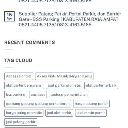
0821-4405-7125/ 0813-4161-5165
Parkir,
4405-
BSS
Portal
7125/
Parking
No
Parkir,
0813-
|
Comments
dan
4161-
Supplier Palang Parkir, Portal Parkir, dan Barrier
on
15
KABUPATEN
Barrier
5165
Supplier
TAMBRAUW
Apr
Gate – BSS Parking | KABUPATEN RAJA AMPAT
Gate
Palang
0821-
–
0821-4405-7125/ 0813-4161-5165
Parkir,
4405-
BSS
Portal
7125/
Parking
No
Parkir,
0813-
|
Comments
dan
4161-
on
KABUPATEN
Barrier
5165
Supplier
RECENT COMMENTS
SORONG
Gate
Palang
SELATAN
–
Parkir,
0821-
BSS
Portal
4405-
Parking
Parkir,
7125/
|
TAG CLOUD
dan
0813-
KABUPATEN
Barrier
4161-
SORONG
Gate
5165
0821-
–
4405-
BSS
Access Control
Akses Pintu Masuk dengan Kartu
7125/
Parking
0813-
|
4161-
alat parkir bergaransi
alat parkir otomatis
alat parkir terbaik
KABUPATEN
5165
RAJA
AMPAT
bss parking
cashless
gedung pemerintahan
0821-
4405-
gerbang gedung-gedung perkantoran
harga palang parkir
7125/
0813-
4161-
harga palng otomatis
jual alat parkir
Jual mesin parkir
5165
jual palang parkir