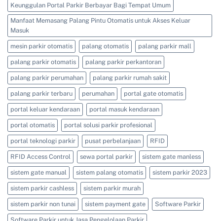
Keunggulan Portal Parkir Berbayar Bagi Tempat Umum
Manfaat Memasang Palang Pintu Otomatis untuk Akses Keluar
Masuk
mesin parkir otomatis
palang otomatis
palang parkir mall
palang parkir otomatis
palang parkir perkantoran
palang parkir perumahan
palang parkir rumah sakit
palang parkir terbaru
perumahan
portal gate otomatis
portal keluar kendaraan
portal masuk kendaraan
portal otomatis
portal solusi parkir profesional
portal teknologi parkir
pusat perbelanjaan
RFID
RFID Access Control
sewa portal parkir
sistem gate manless
sistem gate manual
sistem palang otomatis
sistem parkir 2023
sistem parkir cashless
sistem parkir murah
sistem parkir non tunai
sistem payment gate
Software Parkir
Software Parkir untuk Jasa Pengelolaan Parkir