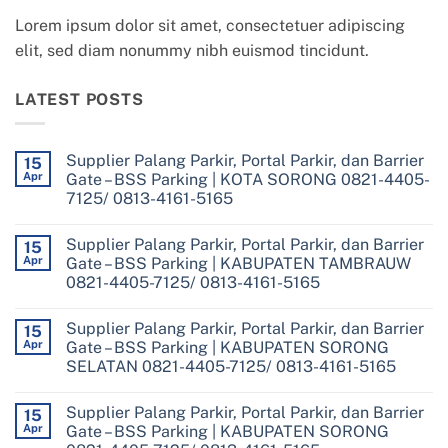
Lorem ipsum dolor sit amet, consectetuer adipiscing
elit, sed diam nonummy nibh euismod tincidunt.
LATEST POSTS
Supplier Palang Parkir, Portal Parkir, dan Barrier
15
Apr
Gate – BSS Parking | KOTA SORONG 0821-4405-
7125/ 0813-4161-5165
No
Comments
Supplier Palang Parkir, Portal Parkir, dan Barrier
on
15
Supplier
Apr
Gate – BSS Parking | KABUPATEN TAMBRAUW
Palang
0821-4405-7125/ 0813-4161-5165
Parkir,
Portal
No
Parkir,
Comments
dan
Supplier Palang Parkir, Portal Parkir, dan Barrier
on
15
Barrier
Supplier
Apr
Gate – BSS Parking | KABUPATEN SORONG
Gate
Palang
–
SELATAN 0821-4405-7125/ 0813-4161-5165
Parkir,
BSS
Portal
Parking
No
Parkir,
|
Comments
dan
Supplier Palang Parkir, Portal Parkir, dan Barrier
on
15
KOTA
Barrier
Supplier
SORONG
Apr
Gate – BSS Parking | KABUPATEN SORONG
Gate
Palang
0821-
–